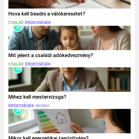
Hova kell beadni a válókeresetet?
CSALÁD
ÉRDESSÉGEK
32
Mit jelent a családi adókedvezmény?
CSALÁD
ÉRDESSÉGEK
33
Mihez kell mestervizsga?
ÉRDESSÉGEK
MUNKA
34
Mikor kell energetikai tanúsítvány?