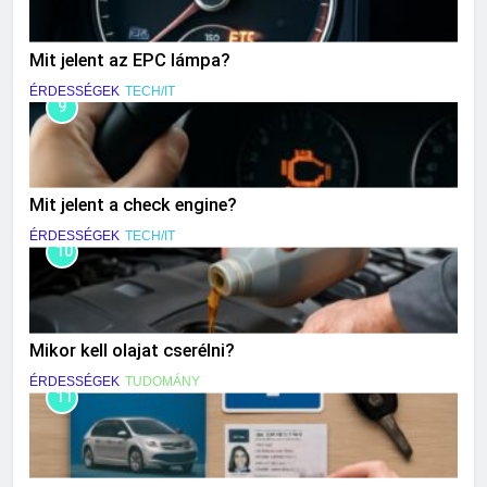
Mit jelent az EPC lámpa?
ÉRDESSÉGEK
TECH/IT
9
Mit jelent a check engine?
ÉRDESSÉGEK
TECH/IT
10
Mikor kell olajat cserélni?
ÉRDESSÉGEK
TUDOMÁNY
11