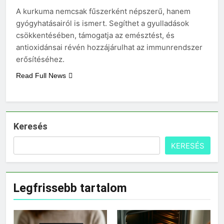
Miért fáj a váll?
A kurkuma nemcsak fűszerként népszerű, hanem
3 Nap Ezelőtt
gyógyhatásairól is ismert. Segíthet a gyulladások
csökkentésében, támogatja az emésztést, és
antioxidánsai révén hozzájárulhat az immunrendszer
erősítéséhez.
Read Full News
Keresés
KERESÉS
Legfrissebb tartalom