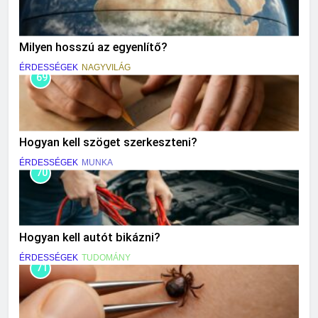
Milyen hosszú az egyenlítő?
ÉRDESSÉGEK
NAGYVILÁG
69
Hogyan kell szöget szerkeszteni?
ÉRDESSÉGEK
MUNKA
70
Hogyan kell autót bikázni?
ÉRDESSÉGEK
TUDOMÁNY
71