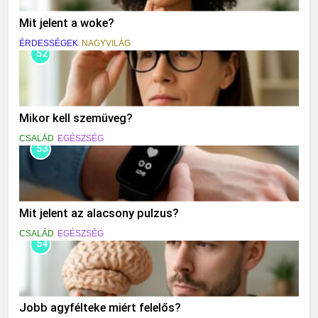
Mit jelent a woke?
ÉRDESSÉGEK
NAGYVILÁG
52
Mikor kell szemüveg?
CSALÁD
EGÉSZSÉG
53
Mit jelent az alacsony pulzus?
CSALÁD
EGÉSZSÉG
54
Jobb agyfélteke miért felelős?