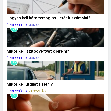
Hogyan kell háromszög területét kiszámolni?
ÉRDESSÉGEK
MUNKA
59
Mikor kell izzítógyertyát cserélni?
ÉRDESSÉGEK
MUNKA
60
Mikor kell útdíjat fizetni?
ÉRDESSÉGEK
NAGYVILÁG
61