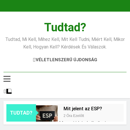
Ugrás
a
tartalomra
Tudtad?
Tudtad, Mi Kell, Mihez Kell, Mit Kell Tudni, Miért Kell, Mikor
Kell, Hogyan Kell? Kérdések És Válaszok.
VÉLETLENSZERŰ ÚJDONSÁG
Mit jelent az ESP?
TUDTAD?
2 Óra Ezelőtt
Mennyi ideig kell sütni a
csirkét?