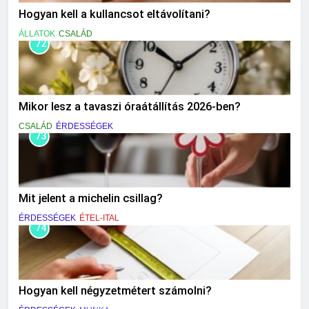
Hogyan kell a kullancsot eltávolítani?
ÁLLATOK
CSALÁD
72
Mikor lesz a tavaszi óraátállítás 2026-ben?
CSALÁD
ÉRDESSÉGEK
73
Mit jelent a michelin csillag?
ÉRDESSÉGEK
ÉTEL-ITAL
74
Hogyan kell négyzetmétert számolni?