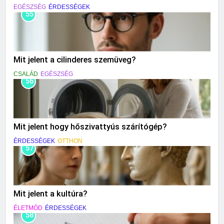
EGÉSZSÉG
ÉRDESSÉGEK
55
Mit jelent a cilinderes szemüveg?
CSALÁD
EGÉSZSÉG
56
Mit jelent hogy hőszivattyús szárítógép?
ÉRDESSÉGEK
OTTHON
57
Mit jelent a kultúra?
ÉLETMÓD
ÉRDESSÉGEK
58