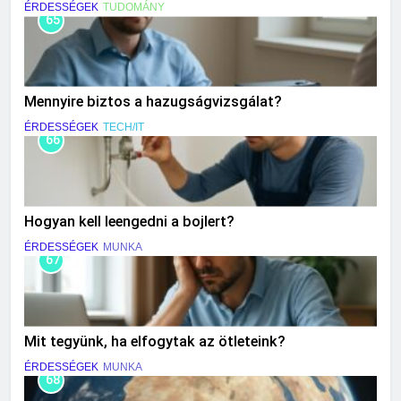
ÉRDESSÉGEK
TUDOMÁNY
65
Mennyire biztos a hazugságvizsgálat?
ÉRDESSÉGEK
TECH/IT
66
Hogyan kell leengedni a bojlert?
ÉRDESSÉGEK
MUNKA
67
Mit tegyünk, ha elfogytak az ötleteink?
ÉRDESSÉGEK
MUNKA
68