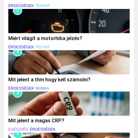
ÉRDESSÉGEK
TECH/IT
2
Miért világít a motorhiba jelzés?
ÉRDESSÉGEK
TECH/IT
3
Mit jelent a thm hogy kell számolni?
ÉRDESSÉGEK
MUNKA
4
Mit jelent a magas CRP?
EGÉSZSÉG
ÉRDESSÉGEK
5