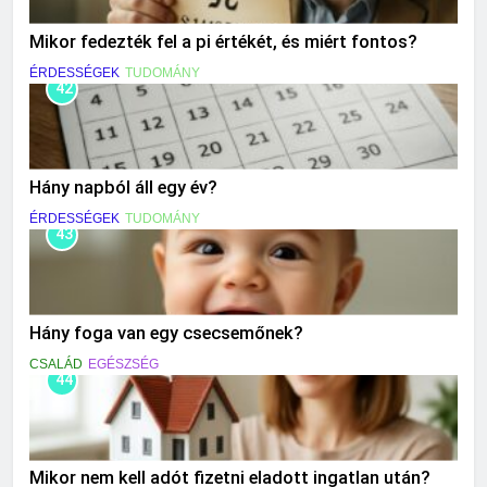
Mikor fedezték fel a pi értékét, és miért fontos?
ÉRDESSÉGEK
TUDOMÁNY
42
Hány napból áll egy év?
ÉRDESSÉGEK
TUDOMÁNY
43
Hány foga van egy csecsemőnek?
CSALÁD
EGÉSZSÉG
44
Mikor nem kell adót fizetni eladott ingatlan után?