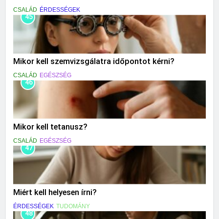
CSALÁD
ÉRDESSÉGEK
45
Mikor kell szemvizsgálatra időpontot kérni?
CSALÁD
EGÉSZSÉG
46
Mikor kell tetanusz?
CSALÁD
EGÉSZSÉG
47
Miért kell helyesen írni?
ÉRDESSÉGEK
TUDOMÁNY
48