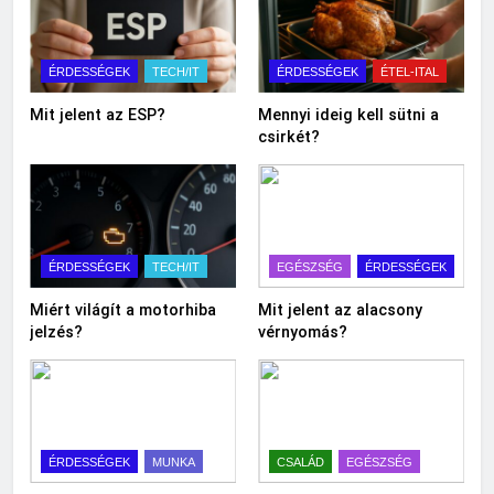
ÉRDESSÉGEK
TECH/IT
ÉRDESSÉGEK
ÉTEL-ITAL
Mit jelent az ESP?
Mennyi ideig kell sütni a
csirkét?
ÉRDESSÉGEK
TECH/IT
EGÉSZSÉG
ÉRDESSÉGEK
Miért világít a motorhiba
Mit jelent az alacsony
jelzés?
vérnyomás?
ÉRDESSÉGEK
MUNKA
CSALÁD
EGÉSZSÉG