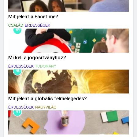
Mit jelent a Facetime?
CSALÁD
ÉRDESSÉGEK
89
Mi kell a jogosítványhoz?
ÉRDESSÉGEK
TUDOMÁNY
90
Mit jelent a globális felmelegedés?
ÉRDESSÉGEK
NAGYVILÁG
91