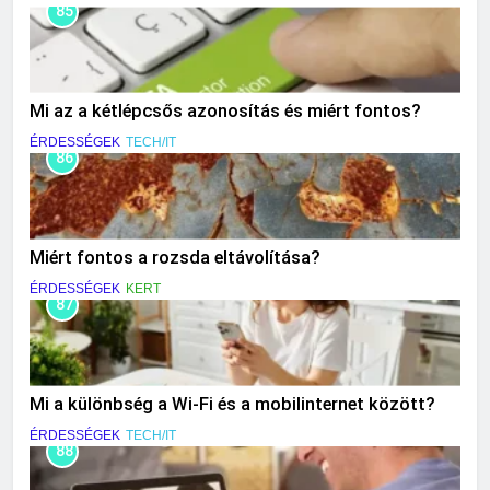
85
Mi az a kétlépcsős azonosítás és miért fontos?
ÉRDESSÉGEK
TECH/IT
86
Miért fontos a rozsda eltávolítása?
ÉRDESSÉGEK
KERT
87
Mi a különbség a Wi-Fi és a mobilinternet között?
ÉRDESSÉGEK
TECH/IT
88