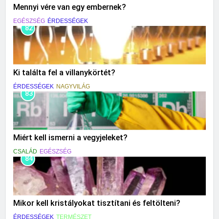
Mennyi vére van egy embernek?
EGÉSZSÉG
ÉRDESSÉGEK
82
Ki találta fel a villanykörtét?
ÉRDESSÉGEK
NAGYVILÁG
83
Miért kell ismerni a vegyjeleket?
CSALÁD
EGÉSZSÉG
84
Mikor kell kristályokat tisztítani és feltölteni?
ÉRDESSÉGEK
TERMÉSZET