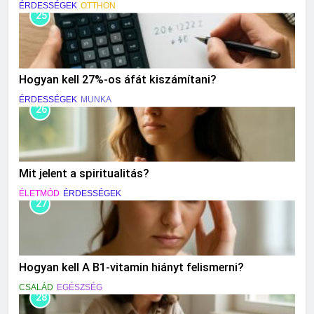
ÉRDESSÉGEK
OTTHON
25
Hogyan kell 27%-os áfát kiszámítani?
ÉRDESSÉGEK
MUNKA
26
Mit jelent a spiritualitás?
ÉLETMÓD
ÉRDESSÉGEK
27
Hogyan kell A B1-vitamin hiányt felismerni?
CSALÁD
EGÉSZSÉG
28