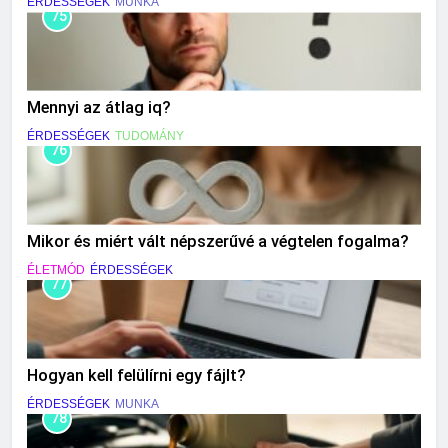
ÉRDESSÉGEK
MUNKA
75
Mennyi az átlag iq?
ÉRDESSÉGEK
TUDOMÁNY
76
Mikor és miért vált népszerűvé a végtelen fogalma?
ÉLETMÓD
ÉRDESSÉGEK
77
Hogyan kell felülírni egy fájlt?
ÉRDESSÉGEK
MUNKA
78