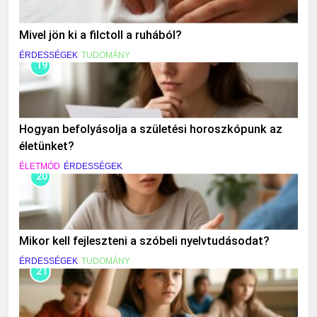
Mivel jön ki a filctoll a ruhából?
ÉRDESSÉGEK
TUDOMÁNY
19
Hogyan befolyásolja a születési horoszkópunk az
életünket?
ÉLETMÓD
ÉRDESSÉGEK
20
Mikor kell fejleszteni a szóbeli nyelvtudásodat?
ÉRDESSÉGEK
TUDOMÁNY
21