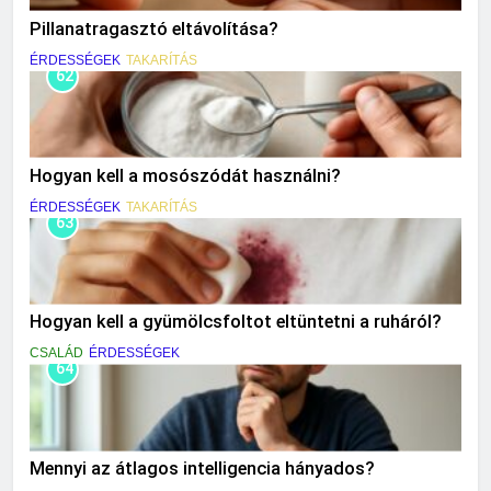
Pillanatragasztó eltávolítása?
ÉRDESSÉGEK
TAKARÍTÁS
62
Hogyan kell a mosószódát használni?
ÉRDESSÉGEK
TAKARÍTÁS
63
Hogyan kell a gyümölcsfoltot eltüntetni a ruháról?
CSALÁD
ÉRDESSÉGEK
64
Mennyi az átlagos intelligencia hányados?