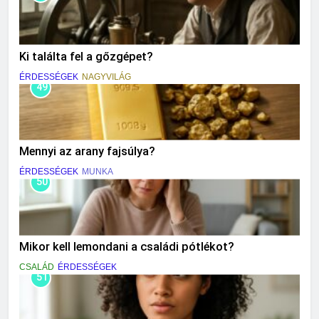
Ki találta fel a gőzgépet?
ÉRDESSÉGEK
NAGYVILÁG
49
Mennyi az arany fajsúlya?
ÉRDESSÉGEK
MUNKA
50
Mikor kell lemondani a családi pótlékot?
CSALÁD
ÉRDESSÉGEK
51