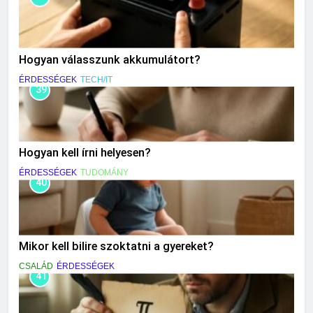
Hogyan válasszunk akkumulátort?
ÉRDESSÉGEK
TECH/IT
39
Hogyan kell írni helyesen?
ÉRDESSÉGEK
TUDOMÁNY
40
Mikor kell bilire szoktatni a gyereket?
CSALÁD
ÉRDESSÉGEK
41