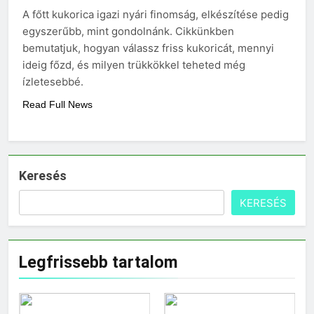
vérnyomás?
A főtt kukorica igazi nyári finomság, elkészítése pedig
3 Nap Ezelőtt
egyszerűbb, mint gondolnánk. Cikkünkben
bemutatjuk, hogyan válassz friss kukoricát, mennyi
ideig főzd, és milyen trükkökkel teheted még
ízletesebbé.
Read Full News
Keresés
KERESÉS
Legfrissebb tartalom