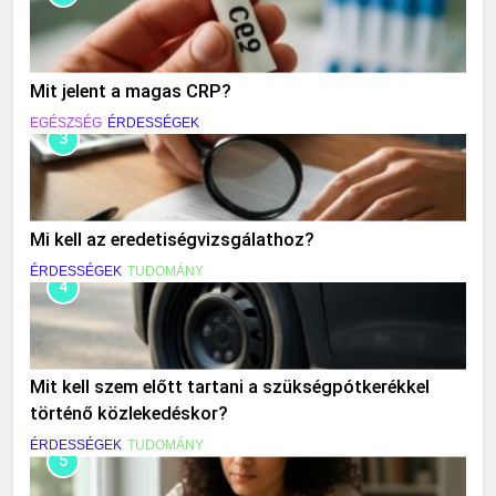
Mit jelent a magas CRP?
EGÉSZSÉG
ÉRDESSÉGEK
3
Mi kell az eredetiségvizsgálathoz?
ÉRDESSÉGEK
TUDOMÁNY
4
Mit kell szem előtt tartani a szükségpótkerékkel
történő közlekedéskor?
ÉRDESSÉGEK
TUDOMÁNY
5