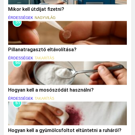
Mikor kell útdíjat fizetni?
ÉRDESSÉGEK
NAGYVILÁG
59
Pillanatragasztó eltávolítása?
ÉRDESSÉGEK
TAKARÍTÁS
60
Hogyan kell a mosószódát használni?
ÉRDESSÉGEK
TAKARÍTÁS
61
Hogyan kell a gyümölcsfoltot eltüntetni a ruháról?