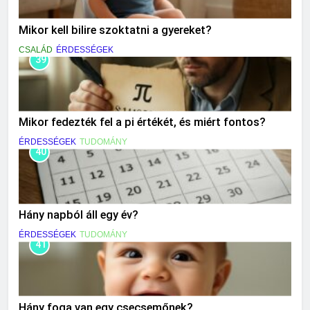
Mikor kell bilire szoktatni a gyereket?
CSALÁD
ÉRDESSÉGEK
39
Mikor fedezték fel a pi értékét, és miért fontos?
ÉRDESSÉGEK
TUDOMÁNY
40
Hány napból áll egy év?
ÉRDESSÉGEK
TUDOMÁNY
41
Hány foga van egy csecsemőnek?