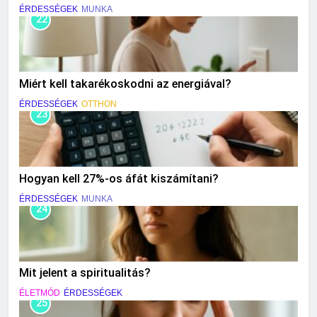
ÉRDESSÉGEK
MUNKA
22
Miért kell takarékoskodni az energiával?
ÉRDESSÉGEK
OTTHON
23
Hogyan kell 27%-os áfát kiszámítani?
ÉRDESSÉGEK
MUNKA
24
Mit jelent a spiritualitás?
ÉLETMÓD
ÉRDESSÉGEK
25