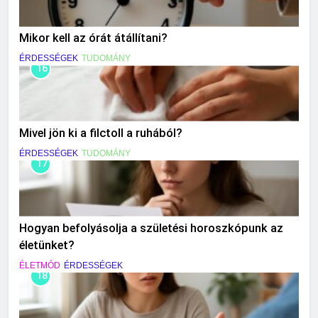
Mikor kell az órát átállítani?
ÉRDESSÉGEK
TUDOMÁNY
16
Mivel jön ki a filctoll a ruhából?
ÉRDESSÉGEK
TUDOMÁNY
17
Hogyan befolyásolja a születési horoszkópunk az
életünket?
ÉLETMÓD
ÉRDESSÉGEK
18