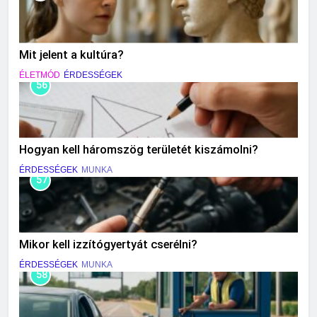
Mit jelent a kultúra?
ÉLETMÓD
ÉRDESSÉGEK
56
Hogyan kell háromszög területét kiszámolni?
ÉRDESSÉGEK
MUNKA
57
Mikor kell izzítógyertyát cserélni?
ÉRDESSÉGEK
MUNKA
58