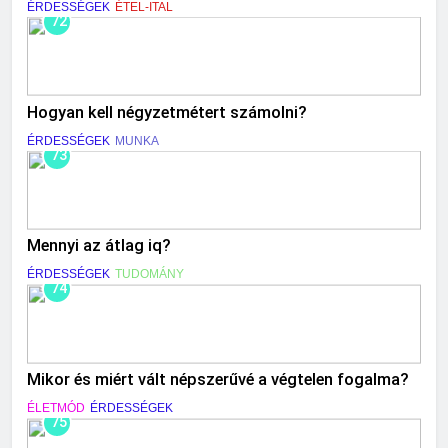
ÉRDESSÉGEK
ÉTEL-ITAL
72
Hogyan kell négyzetmétert számolni?
ÉRDESSÉGEK
MUNKA
73
Mennyi az átlag iq?
ÉRDESSÉGEK
TUDOMÁNY
74
Mikor és miért vált népszerűvé a végtelen fogalma?
ÉLETMÓD
ÉRDESSÉGEK
75