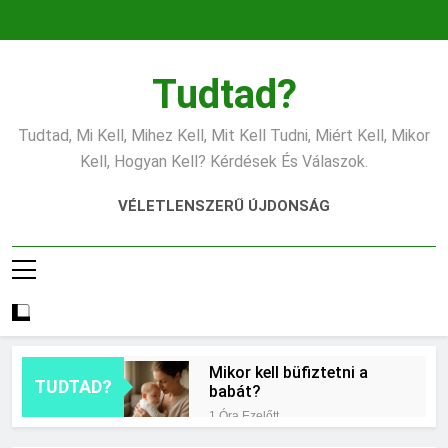
Ugrás
a
tartalomra
Tudtad?
Tudtad, Mi Kell, Mihez Kell, Mit Kell Tudni, Miért Kell, Mikor
Kell, Hogyan Kell? Kérdések És Válaszok.
VÉLETLENSZERŰ ÚJDONSÁG
Mikor kell büfiztetni a
TUDTAD?
babát?
1 Óra Ezelőtt
Mennyi cement kell?