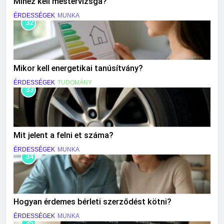
Mihez kell mestervizsga?
ÉRDESSÉGEK
MUNKA
32
Mikor kell energetikai tanúsítvány?
ÉRDESSÉGEK
TUDOMÁNY
33
Mit jelent a felni et száma?
ÉRDESSÉGEK
MUNKA
34
Hogyan érdemes bérleti szerződést kötni?
ÉRDESSÉGEK
MUNKA
35