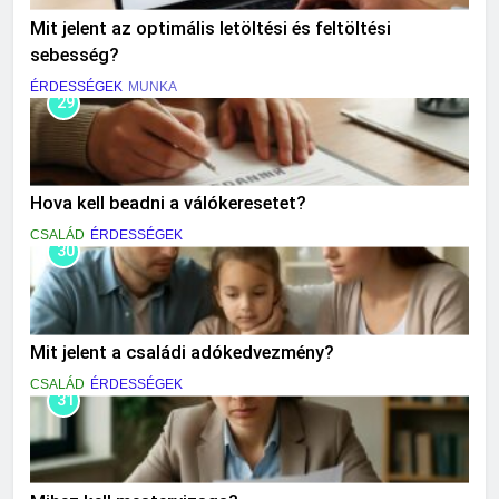
Mit jelent az optimális letöltési és feltöltési
sebesség?
ÉRDESSÉGEK
MUNKA
29
Hova kell beadni a válókeresetet?
CSALÁD
ÉRDESSÉGEK
30
Mit jelent a családi adókedvezmény?
CSALÁD
ÉRDESSÉGEK
31