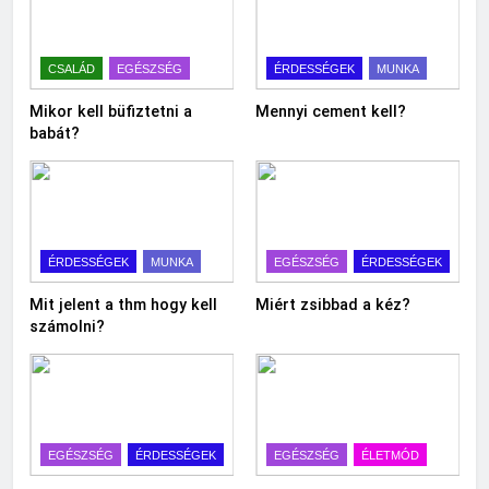
CSALÁD
EGÉSZSÉG
ÉRDESSÉGEK
MUNKA
Mikor kell büfiztetni a
Mennyi cement kell?
babát?
ÉRDESSÉGEK
MUNKA
EGÉSZSÉG
ÉRDESSÉGEK
Mit jelent a thm hogy kell
Miért zsibbad a kéz?
számolni?
EGÉSZSÉG
ÉRDESSÉGEK
EGÉSZSÉG
ÉLETMÓD