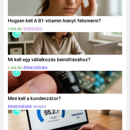
Hogyan kell A B1-vitamin hiányt felismerni?
CSALÁD
EGÉSZSÉG
26
Mi kell egy vállalkozás beindításához?
CSALÁD
ÉRDESSÉGEK
27
Mire kell a kondenzátor?
ÉRDESSÉGEK
MUNKA
28