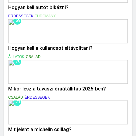
Hogyan kell autót bikázni?
ÉRDESSÉGEK
TUDOMÁNY
69
Hogyan kell a kullancsot eltávolítani?
ÁLLATOK
CSALÁD
70
Mikor lesz a tavaszi óraátállítás 2026-ben?
CSALÁD
ÉRDESSÉGEK
71
Mit jelent a michelin csillag?