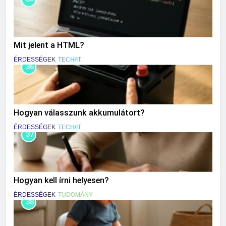
Mit jelent a HTML?
ÉRDESSÉGEK
TECH/IT
36
Hogyan válasszunk akkumulátort?
ÉRDESSÉGEK
TECH/IT
37
Hogyan kell írni helyesen?
ÉRDESSÉGEK
TUDOMÁNY
38