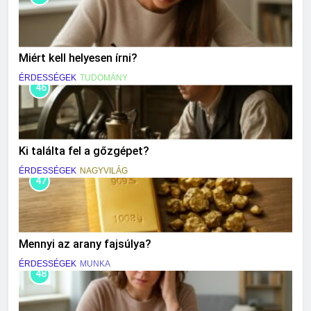
Miért kell helyesen írni?
ÉRDESSÉGEK
TUDOMÁNY
46
Ki találta fel a gőzgépet?
ÉRDESSÉGEK
NAGYVILÁG
47
Mennyi az arany fajsúlya?
ÉRDESSÉGEK
MUNKA
48