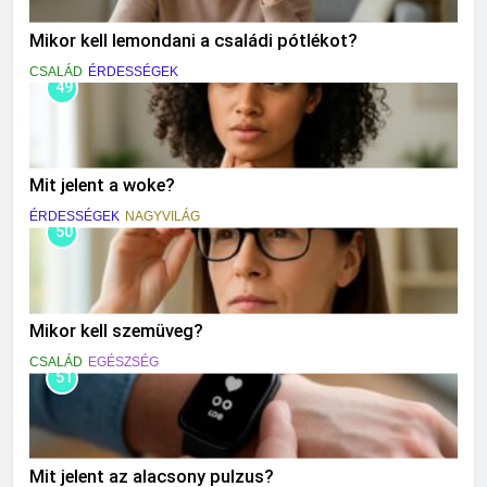
Mikor kell lemondani a családi pótlékot?
CSALÁD
ÉRDESSÉGEK
49
Mit jelent a woke?
ÉRDESSÉGEK
NAGYVILÁG
50
Mikor kell szemüveg?
CSALÁD
EGÉSZSÉG
51
Mit jelent az alacsony pulzus?