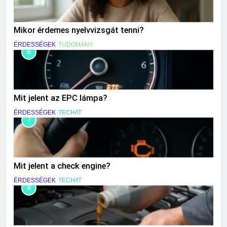
Mikor érdemes nyelvvizsgát tenni?
ÉRDESSÉGEK
TUDOMÁNY
6
Mit jelent az EPC lámpa?
ÉRDESSÉGEK
TECH/IT
7
Mit jelent a check engine?
ÉRDESSÉGEK
TECH/IT
8