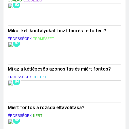
CSALÁD
EGÉSZSÉG
82
Mikor kell kristályokat tisztítani és feltölteni?
ÉRDESSÉGEK
TERMÉSZET
83
Mi az a kétlépcsős azonosítás és miért fontos?
ÉRDESSÉGEK
TECH/IT
84
Miért fontos a rozsda eltávolítása?
ÉRDESSÉGEK
KERT
85