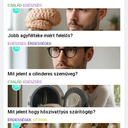
CSALÁD
EGÉSZSÉG
52
Jobb agyfélteke miért felelős?
EGÉSZSÉG
ÉRDESSÉGEK
53
Mit jelent a cilinderes szemüveg?
CSALÁD
EGÉSZSÉG
54
Mit jelent hogy hőszivattyús szárítógép?
ÉRDESSÉGEK
OTTHON
55