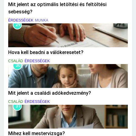
Mit jelent az optimális letöltési és feltöltési
sebesség?
ÉRDESSÉGEK
MUNKA
29
Hova kell beadni a válókeresetet?
CSALÁD
ÉRDESSÉGEK
30
Mit jelent a családi adókedvezmény?
CSALÁD
ÉRDESSÉGEK
31
Mihez kell mestervizsga?