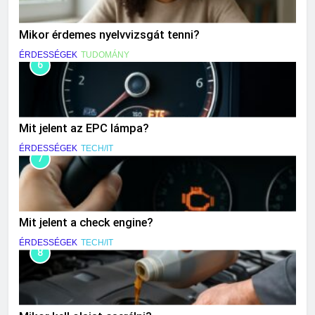
Mikor érdemes nyelvvizsgát tenni?
ÉRDESSÉGEK
TUDOMÁNY
6
Mit jelent az EPC lámpa?
ÉRDESSÉGEK
TECH/IT
7
Mit jelent a check engine?
ÉRDESSÉGEK
TECH/IT
8