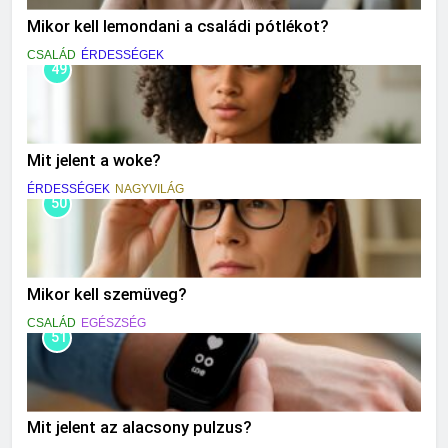
Mikor kell lemondani a családi pótlékot?
CSALÁD
ÉRDESSÉGEK
49
Mit jelent a woke?
ÉRDESSÉGEK
NAGYVILÁG
50
Mikor kell szemüveg?
CSALÁD
EGÉSZSÉG
51
Mit jelent az alacsony pulzus?