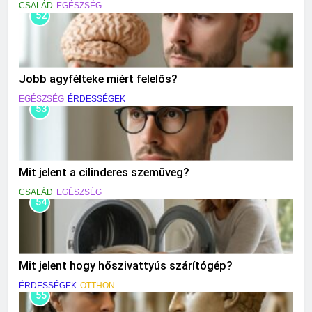
CSALÁD
EGÉSZSÉG
52
Jobb agyfélteke miért felelős?
EGÉSZSÉG
ÉRDESSÉGEK
53
Mit jelent a cilinderes szemüveg?
CSALÁD
EGÉSZSÉG
54
Mit jelent hogy hőszivattyús szárítógép?
ÉRDESSÉGEK
OTTHON
55