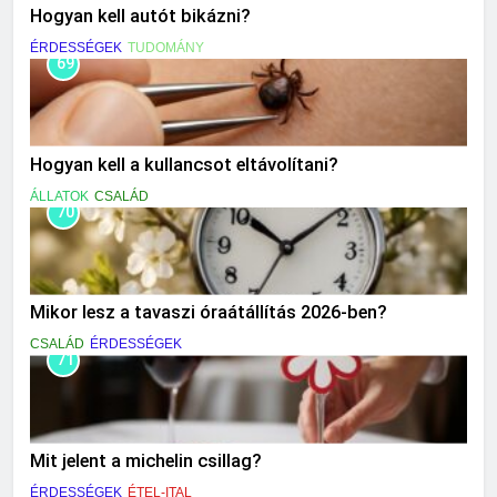
Hogyan kell autót bikázni?
ÉRDESSÉGEK
TUDOMÁNY
69
Hogyan kell a kullancsot eltávolítani?
ÁLLATOK
CSALÁD
70
Mikor lesz a tavaszi óraátállítás 2026-ben?
CSALÁD
ÉRDESSÉGEK
71
Mit jelent a michelin csillag?
ÉRDESSÉGEK
ÉTEL-ITAL