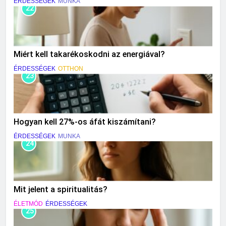
ÉRDESSÉGEK
MUNKA
22
Miért kell takarékoskodni az energiával?
ÉRDESSÉGEK
OTTHON
23
Hogyan kell 27%-os áfát kiszámítani?
ÉRDESSÉGEK
MUNKA
24
Mit jelent a spiritualitás?
ÉLETMÓD
ÉRDESSÉGEK
25