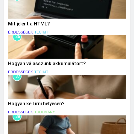
Mit jelent a HTML?
ÉRDESSÉGEK
TECH/IT
36
Hogyan válasszunk akkumulátort?
ÉRDESSÉGEK
TECH/IT
37
Hogyan kell írni helyesen?
ÉRDESSÉGEK
TUDOMÁNY
38