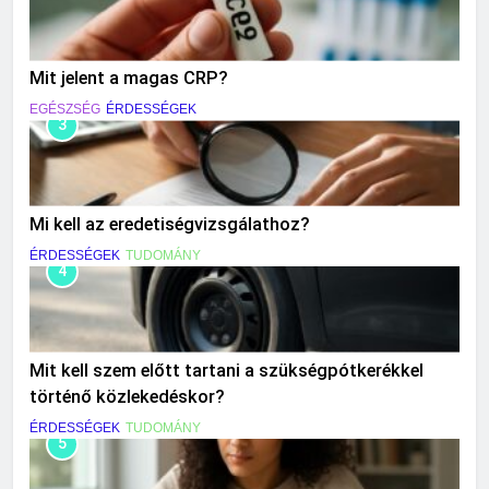
Mit jelent a magas CRP?
EGÉSZSÉG
ÉRDESSÉGEK
3
Mi kell az eredetiségvizsgálathoz?
ÉRDESSÉGEK
TUDOMÁNY
4
Mit kell szem előtt tartani a szükségpótkerékkel
történő közlekedéskor?
ÉRDESSÉGEK
TUDOMÁNY
5