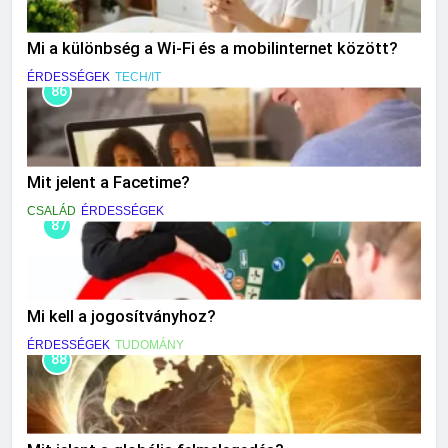
Mi a különbség a Wi-Fi és a mobilinternet között?
ÉRDESSÉGEK
TECH/IT
86
Mit jelent a Facetime?
CSALÁD
ÉRDESSÉGEK
87
Mi kell a jogosítványhoz?
ÉRDESSÉGEK
TUDOMÁNY
88