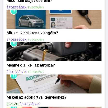
Mikor kell olajat cserélni?
ÉRDESSÉGEK
TUDOMÁNY
9
Mit kell vinni kresz vizsgára?
ÉRDESSÉGEK
TUDOMÁNY
10
Mennyi olaj kell az autóba?
ÉRDESSÉGEK
TUDOMÁNY
11
Mi kell az adókártya igényléshez?
CSALÁD
ÉRDESSÉGEK
12