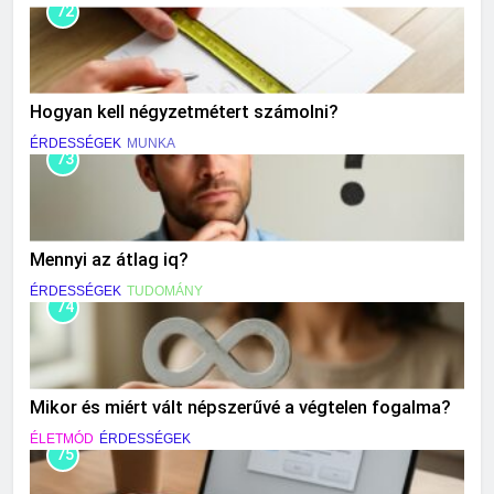
72
Hogyan kell négyzetmétert számolni?
ÉRDESSÉGEK
MUNKA
73
Mennyi az átlag iq?
ÉRDESSÉGEK
TUDOMÁNY
74
Mikor és miért vált népszerűvé a végtelen fogalma?
ÉLETMÓD
ÉRDESSÉGEK
75