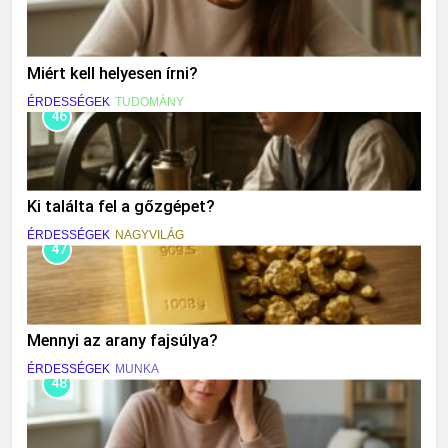
Miért kell helyesen írni?
ÉRDESSÉGEK
TUDOMÁNY
46
Ki találta fel a gőzgépet?
ÉRDESSÉGEK
NAGYVILÁG
47
Mennyi az arany fajsúlya?
ÉRDESSÉGEK
MUNKA
48