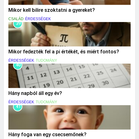
Mikor kell bilire szoktatni a gyereket?
CSALÁD
ÉRDESSÉGEK
39
Mikor fedezték fel a pi értékét, és miért fontos?
ÉRDESSÉGEK
TUDOMÁNY
40
Hány napból áll egy év?
ÉRDESSÉGEK
TUDOMÁNY
41
Hány foga van egy csecsemőnek?