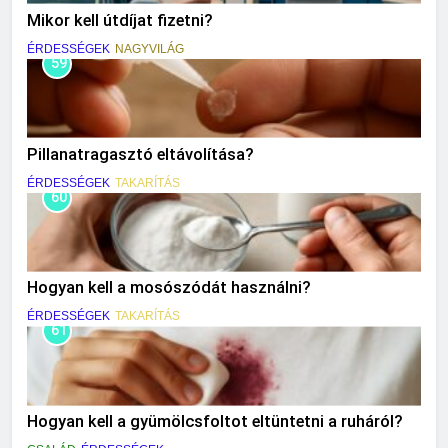
Mikor kell útdíjat fizetni?
ÉRDESSÉGEK
NAGYVILÁG
59
Pillanatragasztó eltávolítása?
ÉRDESSÉGEK
TAKARÍTÁS
60
Hogyan kell a mosószódát használni?
ÉRDESSÉGEK
TAKARÍTÁS
61
Hogyan kell a gyümölcsfoltot eltüntetni a ruháról?