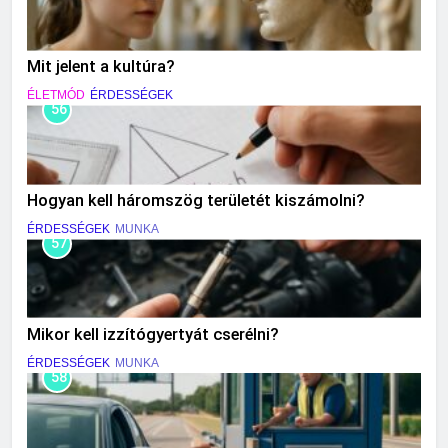
Mit jelent a kultúra?
ÉLETMÓD
ÉRDESSÉGEK
56
Hogyan kell háromszög területét kiszámolni?
ÉRDESSÉGEK
MUNKA
57
Mikor kell izzítógyertyát cserélni?
ÉRDESSÉGEK
MUNKA
58