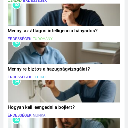
CSALÁD
ÉRDESSÉGEK
62
Mennyi az átlagos intelligencia hányados?
ÉRDESSÉGEK
TUDOMÁNY
63
Mennyire biztos a hazugságvizsgálat?
ÉRDESSÉGEK
TECH/IT
64
Hogyan kell leengedni a bojlert?
ÉRDESSÉGEK
MUNKA
65