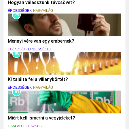
Hogyan válasszunk távcsövet?
ÉRDESSÉGEK
NAGYVILÁG
79
Mennyi vére van egy embernek?
EGÉSZSÉG
ÉRDESSÉGEK
80
Ki találta fel a villanykörtét?
ÉRDESSÉGEK
NAGYVILÁG
81
Miért kell ismerni a vegyjeleket?
CSALÁD
EGÉSZSÉG