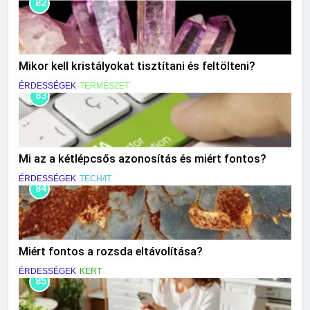
82
Mikor kell kristályokat tisztítani és feltölteni?
ÉRDESSÉGEK
TERMÉSZET
83
Mi az a kétlépcsős azonosítás és miért fontos?
ÉRDESSÉGEK
TECH/IT
84
Miért fontos a rozsda eltávolítása?
ÉRDESSÉGEK
KERT
85