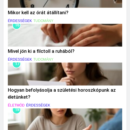
Mikor kell az órát átállítani?
ÉRDESSÉGEK
TUDOMÁNY
16
Mivel jön ki a filctoll a ruhából?
ÉRDESSÉGEK
TUDOMÁNY
17
Hogyan befolyásolja a születési horoszkópunk az
életünket?
ÉLETMÓD
ÉRDESSÉGEK
18