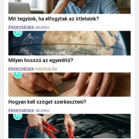
Mit tegyünk, ha elfogytak az ötleteink?
ÉRDESSÉGEK
MUNKA
66
Milyen hosszú az egyenlítő?
ÉRDESSÉGEK
NAGYVILÁG
67
Hogyan kell szöget szerkeszteni?
ÉRDESSÉGEK
MUNKA
68