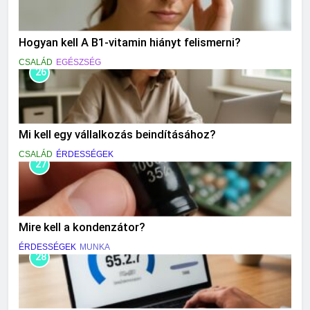
Hogyan kell A B1-vitamin hiányt felismerni?
CSALÁD
EGÉSZSÉG
26
Mi kell egy vállalkozás beindításához?
CSALÁD
ÉRDESSÉGEK
27
Mire kell a kondenzátor?
ÉRDESSÉGEK
MUNKA
28