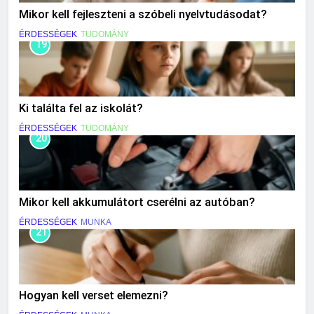
Mikor kell fejleszteni a szóbeli nyelvtudásodat?
ÉRDESSÉGEK
TUDOMÁNY
19
Ki találta fel az iskolát?
ÉRDESSÉGEK
TUDOMÁNY
20
Mikor kell akkumulátort cserélni az autóban?
ÉRDESSÉGEK
MUNKA
21
Hogyan kell verset elemezni?