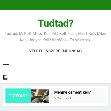
Ugrás
a
tartalomra
Tudtad?
Tudtad, Mi Kell, Mihez Kell, Mit Kell Tudni, Miért Kell, Mikor
Kell, Hogyan Kell? Kérdések És Válaszok.
VÉLETLENSZERŰ ÚJDONSÁG
Mennyi cement kell?
TUDTAD?
5 Óra Ezelőtt
Mit jelent a thm hogy kell
számolni?