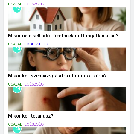
CSALÁD
EGÉSZSÉG
42
Mikor nem kell adót fizetni eladott ingatlan után?
CSALÁD
ÉRDESSÉGEK
43
Mikor kell szemvizsgálatra időpontot kérni?
CSALÁD
EGÉSZSÉG
44
Mikor kell tetanusz?
CSALÁD
EGÉSZSÉG
45