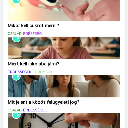
Mikor kell cukrot mérni?
CSALÁD
EGÉSZSÉG
13
Miért kell iskolába járni?
ÉRDESSÉGEK
TUDOMÁNY
14
Mit jelent a közös felügyeleti jog?
CSALÁD
ÉRDESSÉGEK
15