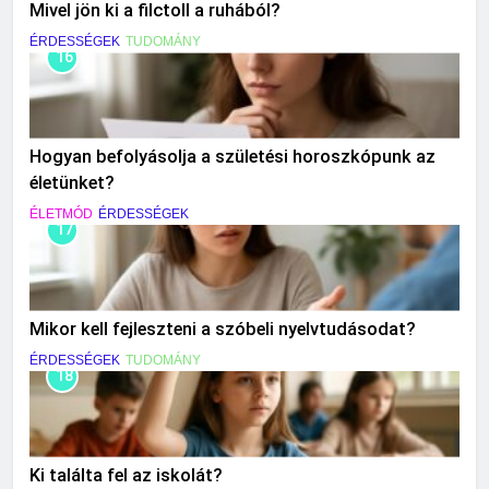
Mivel jön ki a filctoll a ruhából?
ÉRDESSÉGEK
TUDOMÁNY
16
Hogyan befolyásolja a születési horoszkópunk az
életünket?
ÉLETMÓD
ÉRDESSÉGEK
17
Mikor kell fejleszteni a szóbeli nyelvtudásodat?
ÉRDESSÉGEK
TUDOMÁNY
18
Ki találta fel az iskolát?