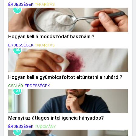
ÉRDESSÉGEK
TAKARÍTÁS
59
Hogyan kell a mosószódát használni?
ÉRDESSÉGEK
TAKARÍTÁS
60
Hogyan kell a gyümölcsfoltot eltüntetni a ruháról?
CSALÁD
ÉRDESSÉGEK
61
Mennyi az átlagos intelligencia hányados?
ÉRDESSÉGEK
TUDOMÁNY
62