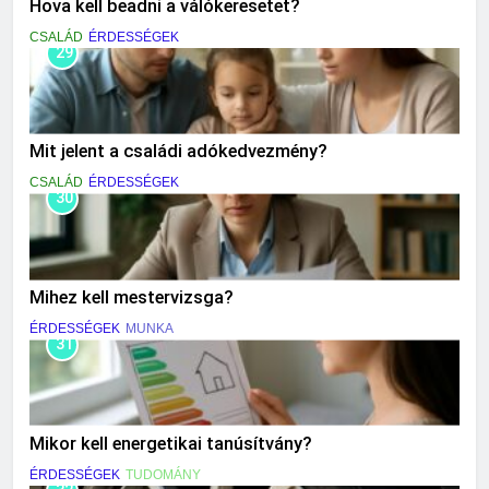
Hova kell beadni a válókeresetet?
CSALÁD
ÉRDESSÉGEK
29
Mit jelent a családi adókedvezmény?
CSALÁD
ÉRDESSÉGEK
30
Mihez kell mestervizsga?
ÉRDESSÉGEK
MUNKA
31
Mikor kell energetikai tanúsítvány?
ÉRDESSÉGEK
TUDOMÁNY