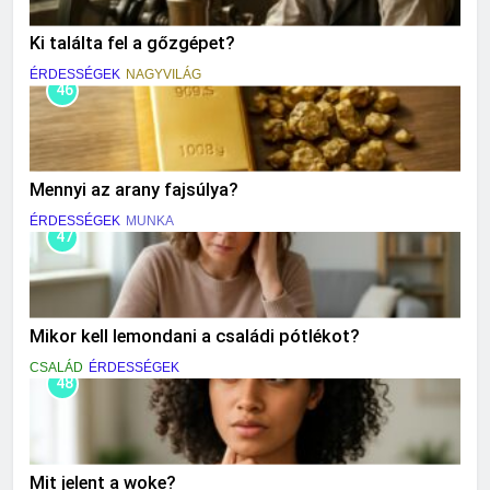
Ki találta fel a gőzgépet?
ÉRDESSÉGEK
NAGYVILÁG
46
Mennyi az arany fajsúlya?
ÉRDESSÉGEK
MUNKA
47
Mikor kell lemondani a családi pótlékot?
CSALÁD
ÉRDESSÉGEK
48
Mit jelent a woke?