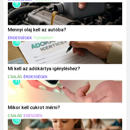
9
Mennyi olaj kell az autóba?
ÉRDESSÉGEK
TUDOMÁNY
10
Mi kell az adókártya igényléshez?
CSALÁD
ÉRDESSÉGEK
11
Mikor kell cukrot mérni?
CSALÁD
EGÉSZSÉG
12