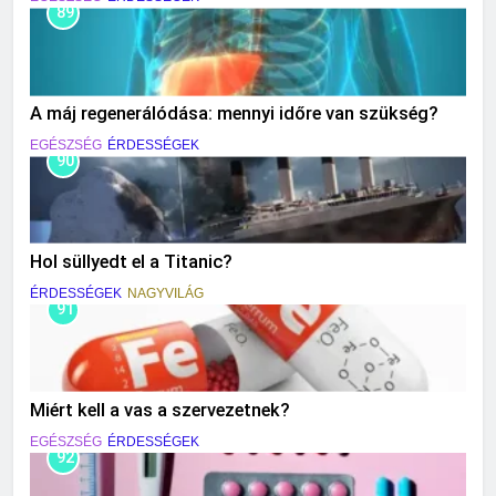
89
A máj regenerálódása: mennyi időre van szükség?
EGÉSZSÉG
ÉRDESSÉGEK
90
Hol süllyedt el a Titanic?
ÉRDESSÉGEK
NAGYVILÁG
91
Miért kell a vas a szervezetnek?
EGÉSZSÉG
ÉRDESSÉGEK
92