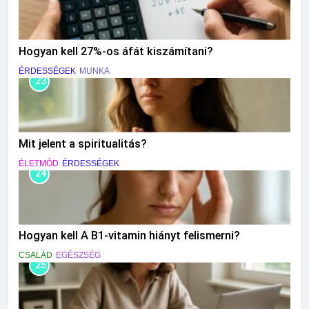
Hogyan kell 27%-os áfát kiszámítani?
ÉRDESSÉGEK
MUNKA
23
Mit jelent a spiritualitás?
ÉLETMÓD
ÉRDESSÉGEK
24
Hogyan kell A B1-vitamin hiányt felismerni?
CSALÁD
EGÉSZSÉG
25