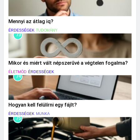
Mennyi az átlag iq?
ÉRDESSÉGEK
TUDOMÁNY
73
Mikor és miért vált népszerűvé a végtelen fogalma?
ÉLETMÓD
ÉRDESSÉGEK
74
Hogyan kell felülírni egy fájlt?
ÉRDESSÉGEK
MUNKA
75