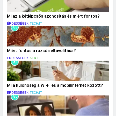
Mi az a kétlépcsős azonosítás és miért fontos?
ÉRDESSÉGEK
TECH/IT
83
Miért fontos a rozsda eltávolítása?
ÉRDESSÉGEK
KERT
84
Mi a különbség a Wi-Fi és a mobilinternet között?
ÉRDESSÉGEK
TECH/IT
85