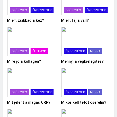
EGÉSZSÉG
ÉRDESSÉGEK
EGÉSZSÉG
ÉRDESSÉGEK
Miért zsibbad a kéz?
Miért fáj a váll?
EGÉSZSÉG
ÉLETMÓD
ÉRDESSÉGEK
MUNKA
Mire jó a kollagén?
Mennyi a végkielégítés?
EGÉSZSÉG
ÉRDESSÉGEK
ÉRDESSÉGEK
MUNKA
Mit jelent a magas CRP?
Mikor kell tetőt cserélni?