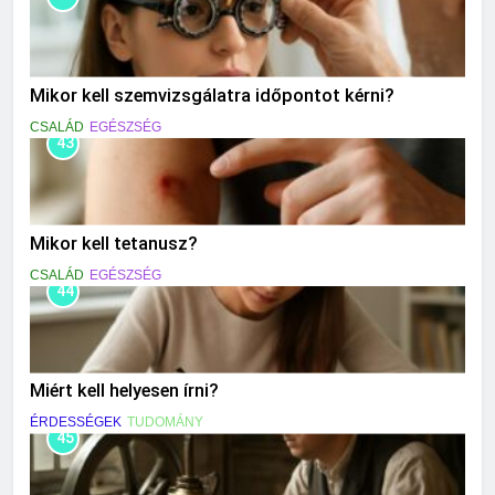
Mikor kell szemvizsgálatra időpontot kérni?
CSALÁD
EGÉSZSÉG
43
Mikor kell tetanusz?
CSALÁD
EGÉSZSÉG
44
Miért kell helyesen írni?
ÉRDESSÉGEK
TUDOMÁNY
45