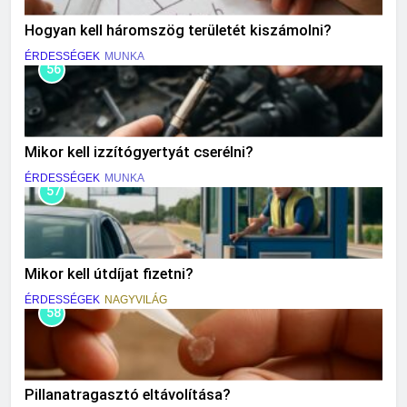
Hogyan kell háromszög területét kiszámolni?
ÉRDESSÉGEK
MUNKA
56
Mikor kell izzítógyertyát cserélni?
ÉRDESSÉGEK
MUNKA
57
Mikor kell útdíjat fizetni?
ÉRDESSÉGEK
NAGYVILÁG
58
Pillanatragasztó eltávolítása?