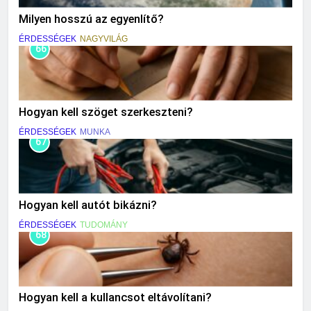
Milyen hosszú az egyenlítő?
ÉRDESSÉGEK
NAGYVILÁG
66
Hogyan kell szöget szerkeszteni?
ÉRDESSÉGEK
MUNKA
67
Hogyan kell autót bikázni?
ÉRDESSÉGEK
TUDOMÁNY
68
Hogyan kell a kullancsot eltávolítani?