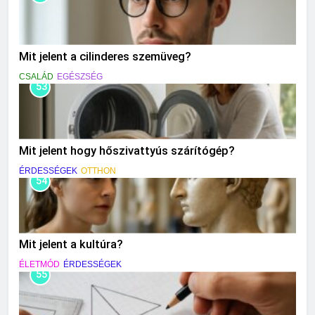
Mit jelent a cilinderes szemüveg?
CSALÁD
EGÉSZSÉG
53
Mit jelent hogy hőszivattyús szárítógép?
ÉRDESSÉGEK
OTTHON
54
Mit jelent a kultúra?
ÉLETMÓD
ÉRDESSÉGEK
55