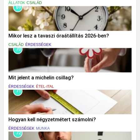
ÁLLATOK
CSALÁD
69
Mikor lesz a tavaszi óraátállítás 2026-ben?
CSALÁD
ÉRDESSÉGEK
70
Mit jelent a michelin csillag?
ÉRDESSÉGEK
ÉTEL-ITAL
71
Hogyan kell négyzetmétert számolni?
ÉRDESSÉGEK
MUNKA
72