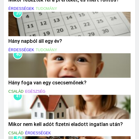
ÉRDESSÉGEK
TUDOMÁNY
39
Hány napból áll egy év?
ÉRDESSÉGEK
TUDOMÁNY
40
Hány foga van egy csecsemőnek?
CSALÁD
EGÉSZSÉG
41
Mikor nem kell adót fizetni eladott ingatlan után?
CSALÁD
ÉRDESSÉGEK
42