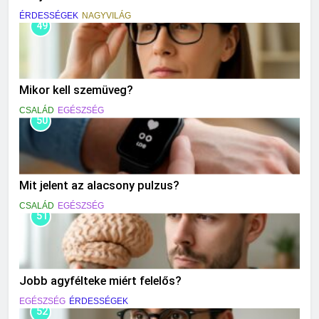
ÉRDESSÉGEK
NAGYVILÁG
49
Mikor kell szemüveg?
CSALÁD
EGÉSZSÉG
50
Mit jelent az alacsony pulzus?
CSALÁD
EGÉSZSÉG
51
Jobb agyfélteke miért felelős?
EGÉSZSÉG
ÉRDESSÉGEK
52