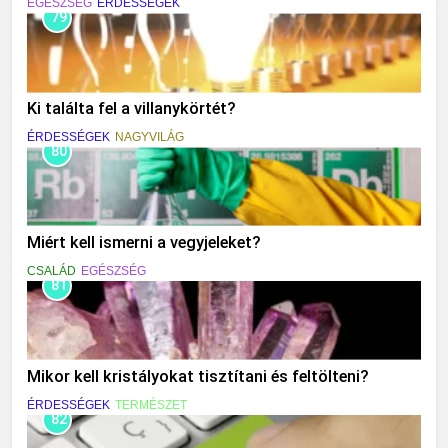
EGÉSZSÉG
ÉRDESSÉGEK
79
Ki találta fel a villanykörtét?
ÉRDESSÉGEK
NAGYVILÁG
80
Miért kell ismerni a vegyjeleket?
CSALÁD
EGÉSZSÉG
81
Mikor kell kristályokat tisztítani és feltölteni?
ÉRDESSÉGEK
TERMÉSZET
82