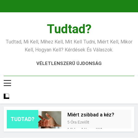
Ugrás
a
tartalomra
Tudtad?
Tudtad, Mi Kell, Mihez Kell, Mit Kell Tudni, Miért Kell, Mikor
Kell, Hogyan Kell? Kérdések És Válaszok.
VÉLETLENSZERŰ ÚJDONSÁG
Miért zsibbad a kéz?
TUDTAD?
5 Óra Ezelőtt
Miért fáj a váll?
13 Óra Ezelőtt