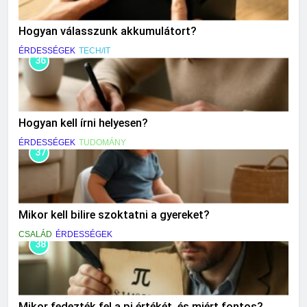
Hogyan válasszunk akkumulátort?
ÉRDESSÉGEK
TECH/IT
36
Hogyan kell írni helyesen?
ÉRDESSÉGEK
TUDOMÁNY
37
Mikor kell bilire szoktatni a gyereket?
CSALÁD
ÉRDESSÉGEK
38
Mikor fedezték fel a pi értékét, és miért fontos?