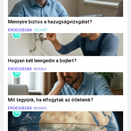
Mennyire biztos a hazugságvizsgálat?
ÉRDESSÉGEK
TECH/IT
63
Hogyan kell leengedni a bojlert?
ÉRDESSÉGEK
MUNKA
64
Mit tegyünk, ha elfogytak az ötleteink?
ÉRDESSÉGEK
MUNKA
65