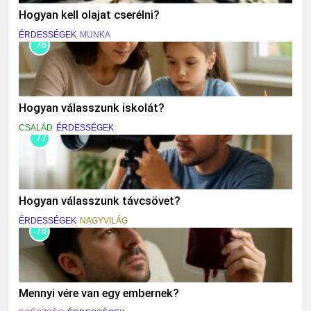
Hogyan kell olajat cserélni?
ÉRDESSÉGEK
MUNKA
76
Hogyan válasszunk iskolát?
CSALÁD
ÉRDESSÉGEK
77
Hogyan válasszunk távcsövet?
ÉRDESSÉGEK
NAGYVILÁG
78
Mennyi vére van egy embernek?