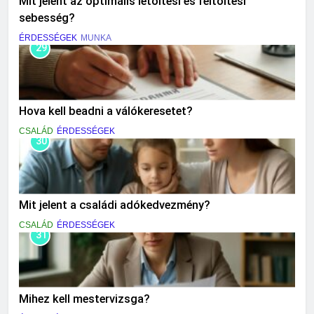
Mit jelent az optimális letöltési és feltöltési
sebesség?
ÉRDESSÉGEK
MUNKA
29
Hova kell beadni a válókeresetet?
CSALÁD
ÉRDESSÉGEK
30
Mit jelent a családi adókedvezmény?
CSALÁD
ÉRDESSÉGEK
31
Mihez kell mestervizsga?