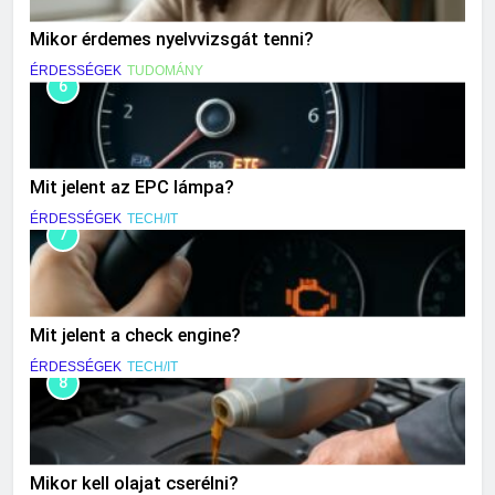
Mikor érdemes nyelvvizsgát tenni?
ÉRDESSÉGEK
TUDOMÁNY
6
Mit jelent az EPC lámpa?
ÉRDESSÉGEK
TECH/IT
7
Mit jelent a check engine?
ÉRDESSÉGEK
TECH/IT
8
Mikor kell olajat cserélni?