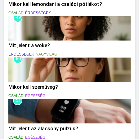
Mikor kell lemondani a családi pótlékot?
CSALÁD
ÉRDESSÉGEK
49
Mit jelent a woke?
ÉRDESSÉGEK
NAGYVILÁG
50
Mikor kell szemüveg?
CSALÁD
EGÉSZSÉG
51
Mit jelent az alacsony pulzus?
CSALÁD
EGÉSZSÉG