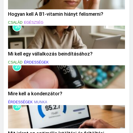
Hogyan kell A B1-vitamin hiányt felismerni?
CSALÁD
EGÉSZSÉG
26
Mi kell egy vállalkozás beindításához?
CSALÁD
ÉRDESSÉGEK
27
Mire kell a kondenzátor?
ÉRDESSÉGEK
MUNKA
28