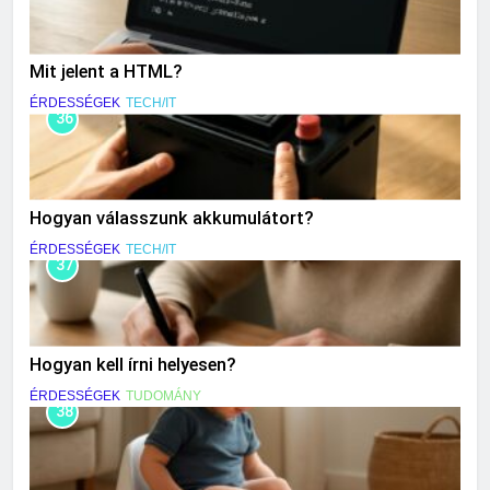
Mit jelent a HTML?
ÉRDESSÉGEK
TECH/IT
36
Hogyan válasszunk akkumulátort?
ÉRDESSÉGEK
TECH/IT
37
Hogyan kell írni helyesen?
ÉRDESSÉGEK
TUDOMÁNY
38