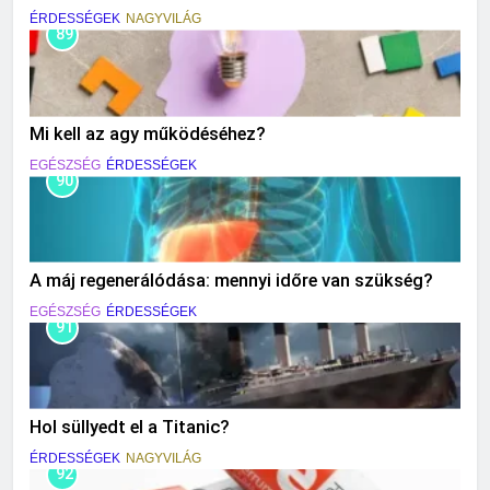
ÉRDESSÉGEK
NAGYVILÁG
89
Mi kell az agy működéséhez?
EGÉSZSÉG
ÉRDESSÉGEK
90
A máj regenerálódása: mennyi időre van szükség?
EGÉSZSÉG
ÉRDESSÉGEK
91
Hol süllyedt el a Titanic?
ÉRDESSÉGEK
NAGYVILÁG
92