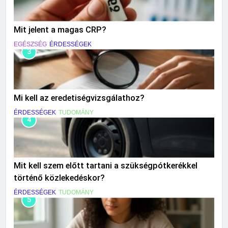
Mit jelent a magas CRP?
EGÉSZSÉG
ÉRDESSÉGEK
3
Mi kell az eredetiségvizsgálathoz?
ÉRDESSÉGEK
TUDOMÁNY
4
Mit kell szem előtt tartani a szükségpótkerékkel
történő közlekedéskor?
ÉRDESSÉGEK
TUDOMÁNY
5