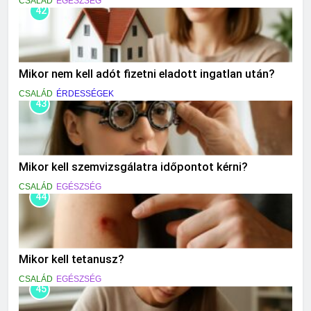
CSALÁD
EGÉSZSÉG
42
Mikor nem kell adót fizetni eladott ingatlan után?
CSALÁD
ÉRDESSÉGEK
43
Mikor kell szemvizsgálatra időpontot kérni?
CSALÁD
EGÉSZSÉG
44
Mikor kell tetanusz?
CSALÁD
EGÉSZSÉG
45