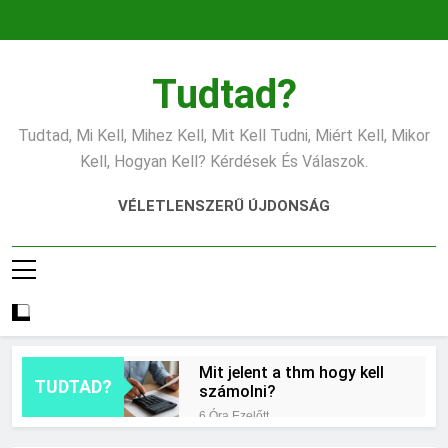
Ugrás
a
tartalomra
Tudtad?
Tudtad, Mi Kell, Mihez Kell, Mit Kell Tudni, Miért Kell, Mikor
Kell, Hogyan Kell? Kérdések És Válaszok.
VÉLETLENSZERŰ ÚJDONSÁG
Mit jelent a thm hogy kell
TUDTAD?
számolni?
6 Óra Ezelőtt
Miért zsibbad a kéz?