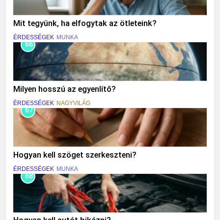
Mit tegyünk, ha elfogytak az ötleteink?
ÉRDESSÉGEK
MUNKA
66
Milyen hosszú az egyenlítő?
ÉRDESSÉGEK
NAGYVILÁG
67
Hogyan kell szöget szerkeszteni?
ÉRDESSÉGEK
MUNKA
68