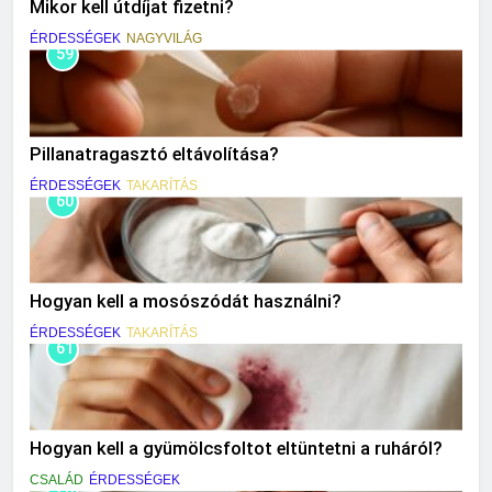
Mikor kell útdíjat fizetni?
ÉRDESSÉGEK
NAGYVILÁG
59
Pillanatragasztó eltávolítása?
ÉRDESSÉGEK
TAKARÍTÁS
60
Hogyan kell a mosószódát használni?
ÉRDESSÉGEK
TAKARÍTÁS
61
Hogyan kell a gyümölcsfoltot eltüntetni a ruháról?
CSALÁD
ÉRDESSÉGEK