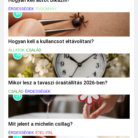
Hogyan kell autót bikázni?
ÉRDESSÉGEK
TUDOMÁNY
69
Hogyan kell a kullancsot eltávolítani?
ÁLLATOK
CSALÁD
70
Mikor lesz a tavaszi óraátállítás 2026-ben?
CSALÁD
ÉRDESSÉGEK
71
Mit jelent a michelin csillag?
ÉRDESSÉGEK
ÉTEL-ITAL
72