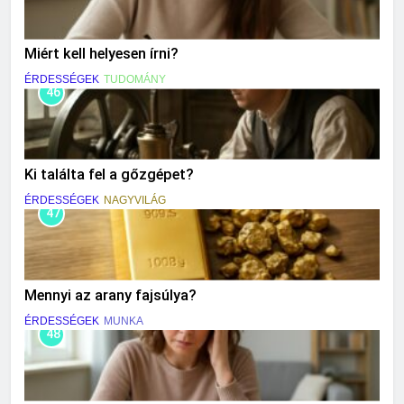
Miért kell helyesen írni?
ÉRDESSÉGEK
TUDOMÁNY
46
Ki találta fel a gőzgépet?
ÉRDESSÉGEK
NAGYVILÁG
47
Mennyi az arany fajsúlya?
ÉRDESSÉGEK
MUNKA
48