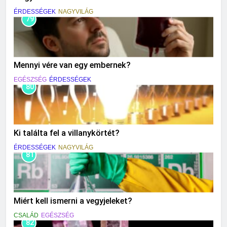
ÉRDESSÉGEK
NAGYVILÁG
79
Mennyi vére van egy embernek?
EGÉSZSÉG
ÉRDESSÉGEK
80
Ki találta fel a villanykörtét?
ÉRDESSÉGEK
NAGYVILÁG
81
Miért kell ismerni a vegyjeleket?
CSALÁD
EGÉSZSÉG
82