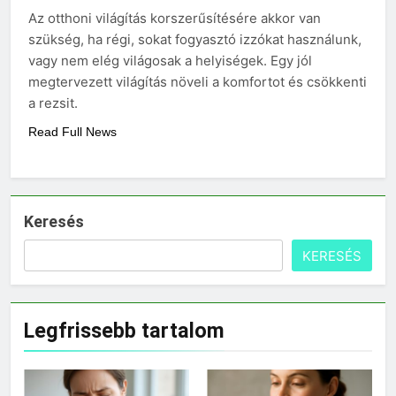
Mit hány fokon kell
Az otthoni világítás korszerűsítésére akkor van
mosni?
szükség, ha régi, sokat fogyasztó izzókat használunk,
3 Nap Ezelőtt
vagy nem elég világosak a helyiségek. Egy jól
megtervezett világítás növeli a komfortot és csökkenti
a rezsit.
Read Full News
Keresés
KERESÉS
Legfrissebb tartalom