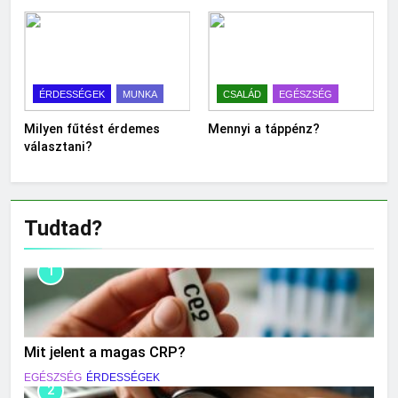
ÉRDESSÉGEK
MUNKA
CSALÁD
EGÉSZSÉG
Milyen fűtést érdemes
Mennyi a táppénz?
választani?
Tudtad?
1
Mit jelent a magas CRP?
EGÉSZSÉG
ÉRDESSÉGEK
2