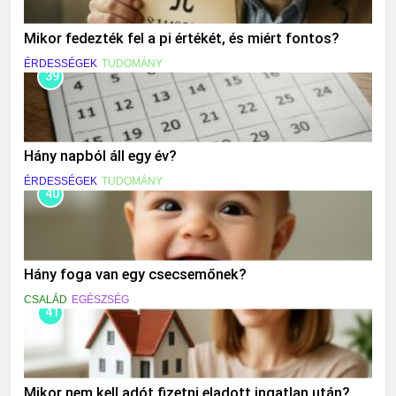
Mikor fedezték fel a pi értékét, és miért fontos?
ÉRDESSÉGEK
TUDOMÁNY
39
Hány napból áll egy év?
ÉRDESSÉGEK
TUDOMÁNY
40
Hány foga van egy csecsemőnek?
CSALÁD
EGÉSZSÉG
41
Mikor nem kell adót fizetni eladott ingatlan után?