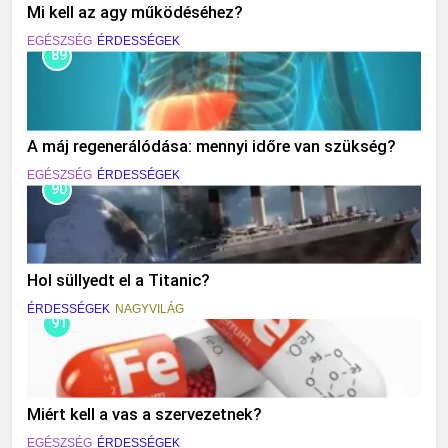
Mi kell az agy működéséhez?
EGÉSZSÉG
ÉRDESSÉGEK
89
A máj regenerálódása: mennyi időre van szükség?
EGÉSZSÉG
ÉRDESSÉGEK
90
Hol süllyedt el a Titanic?
ÉRDESSÉGEK
NAGYVILÁG
91
Miért kell a vas a szervezetnek?
EGÉSZSÉG
ÉRDESSÉGEK