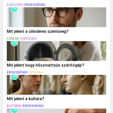
EGÉSZSÉG
ÉRDESSÉGEK
52
Mit jelent a cilinderes szemüveg?
CSALÁD
EGÉSZSÉG
53
Mit jelent hogy hőszivattyús szárítógép?
ÉRDESSÉGEK
OTTHON
54
Mit jelent a kultúra?
ÉLETMÓD
ÉRDESSÉGEK
55