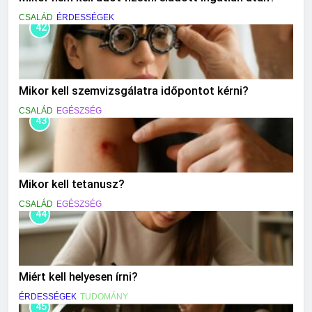
CSALÁD
ÉRDESSÉGEK
42
Mikor kell szemvizsgálatra időpontot kérni?
CSALÁD
EGÉSZSÉG
43
Mikor kell tetanusz?
CSALÁD
EGÉSZSÉG
44
Miért kell helyesen írni?
ÉRDESSÉGEK
TUDOMÁNY
45