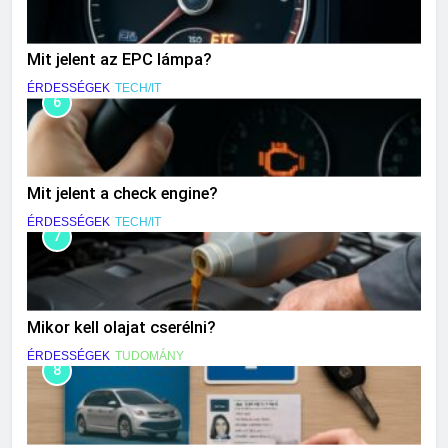
Mit jelent az EPC lámpa?
ÉRDESSÉGEK
TECH/IT
6
Mit jelent a check engine?
ÉRDESSÉGEK
TECH/IT
7
Mikor kell olajat cserélni?
ÉRDESSÉGEK
TUDOMÁNY
8