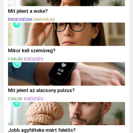
Mit jelent a woke?
ÉRDESSÉGEK
NAGYVILÁG
49
Mikor kell szemüveg?
CSALÁD
EGÉSZSÉG
50
Mit jelent az alacsony pulzus?
CSALÁD
EGÉSZSÉG
51
Jobb agyfélteke miért felelős?