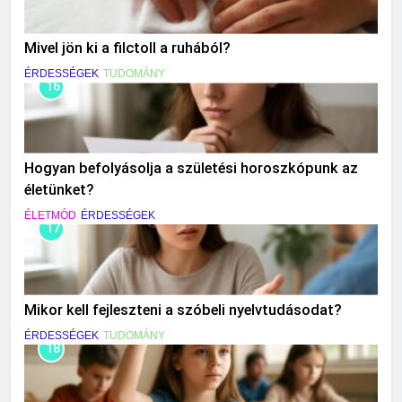
Mivel jön ki a filctoll a ruhából?
ÉRDESSÉGEK
TUDOMÁNY
16
Hogyan befolyásolja a születési horoszkópunk az
életünket?
ÉLETMÓD
ÉRDESSÉGEK
17
Mikor kell fejleszteni a szóbeli nyelvtudásodat?
ÉRDESSÉGEK
TUDOMÁNY
18