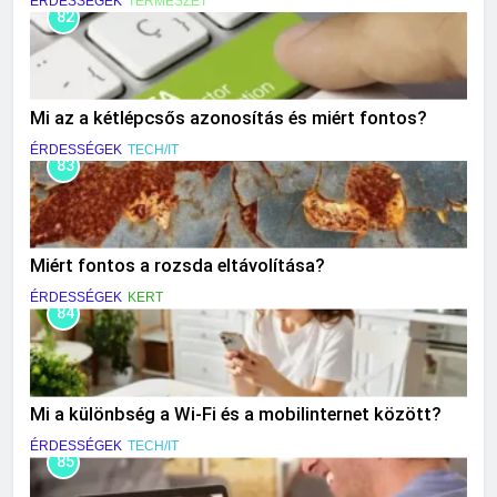
ÉRDESSÉGEK
TERMÉSZET
82
Mi az a kétlépcsős azonosítás és miért fontos?
ÉRDESSÉGEK
TECH/IT
83
Miért fontos a rozsda eltávolítása?
ÉRDESSÉGEK
KERT
84
Mi a különbség a Wi-Fi és a mobilinternet között?
ÉRDESSÉGEK
TECH/IT
85