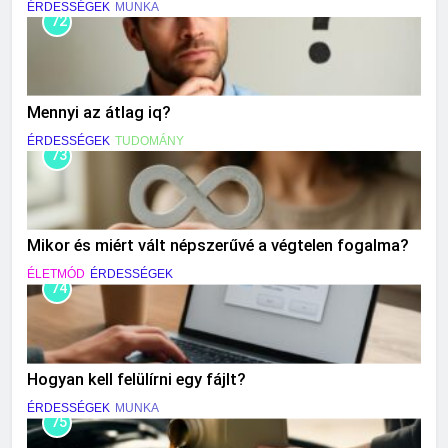
ÉRDESSÉGEK
MUNKA
72
Mennyi az átlag iq?
ÉRDESSÉGEK
TUDOMÁNY
73
Mikor és miért vált népszerűvé a végtelen fogalma?
ÉLETMÓD
ÉRDESSÉGEK
74
Hogyan kell felülírni egy fájlt?
ÉRDESSÉGEK
MUNKA
75