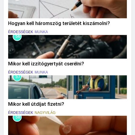
Hogyan kell háromszög területét kiszámolni?
ÉRDESSÉGEK
MUNKA
56
Mikor kell izzítógyertyát cserélni?
ÉRDESSÉGEK
MUNKA
57
Mikor kell útdíjat fizetni?
ÉRDESSÉGEK
NAGYVILÁG
58