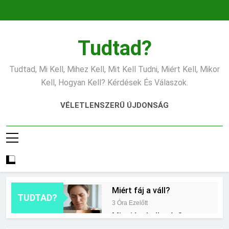
Ugrás
a
tartalomra
Tudtad?
Tudtad, Mi Kell, Mihez Kell, Mit Kell Tudni, Miért Kell, Mikor
Kell, Hogyan Kell? Kérdések És Válaszok.
VÉLETLENSZERŰ ÚJDONSÁG
Miért fáj a váll?
TUDTAD?
3 Óra Ezelőtt
Mire jó a kollagén?
11 Óra Ezelőtt