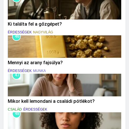
Ki találta fel a gőzgépet?
ÉRDESSÉGEK
NAGYVILÁG
46
Mennyi az arany fajsúlya?
ÉRDESSÉGEK
MUNKA
47
Mikor kell lemondani a családi pótlékot?
CSALÁD
ÉRDESSÉGEK
48