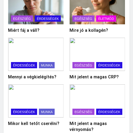
EGÉSZSÉG
ÉRDESSÉGEK
EGÉSZSÉG
ÉLETMÓD
Miért fáj a váll?
Mire jó a kollagén?
ÉRDESSÉGEK
MUNKA
EGÉSZSÉG
ÉRDESSÉGEK
Mennyi a végkielégítés?
Mit jelent a magas CRP?
ÉRDESSÉGEK
MUNKA
EGÉSZSÉG
ÉRDESSÉGEK
Mikor kell tetőt cserélni?
Mit jelent a magas
vérnyomás?