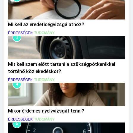
Mi kell az eredetiségvizsgálathoz?
ÉRDESSÉGEK
TUDOMÁNY
3
Mit kell szem előtt tartani a szükségpótkerékkel
történő közlekedéskor?
ÉRDESSÉGEK
TUDOMÁNY
4
Mikor érdemes nyelvvizsgát tenni?
ÉRDESSÉGEK
TUDOMÁNY
5