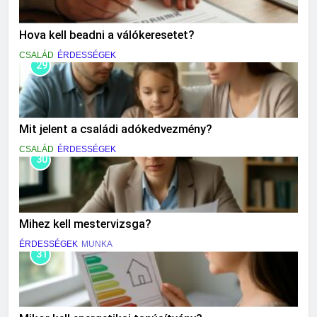
Hova kell beadni a válókeresetet?
CSALÁD
ÉRDESSÉGEK
29
Mit jelent a családi adókedvezmény?
CSALÁD
ÉRDESSÉGEK
30
Mihez kell mestervizsga?
ÉRDESSÉGEK
MUNKA
31