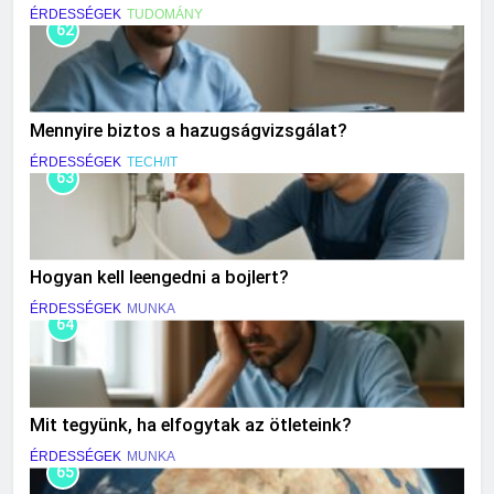
ÉRDESSÉGEK
TUDOMÁNY
62
Mennyire biztos a hazugságvizsgálat?
ÉRDESSÉGEK
TECH/IT
63
Hogyan kell leengedni a bojlert?
ÉRDESSÉGEK
MUNKA
64
Mit tegyünk, ha elfogytak az ötleteink?
ÉRDESSÉGEK
MUNKA
65