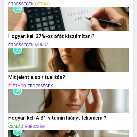
ÉRDESSÉGEK
OTTHON
22
Hogyan kell 27%-os áfát kiszámítani?
ÉRDESSÉGEK
MUNKA
23
Mit jelent a spiritualitás?
ÉLETMÓD
ÉRDESSÉGEK
24
Hogyan kell A B1-vitamin hiányt felismerni?
CSALÁD
EGÉSZSÉG
25