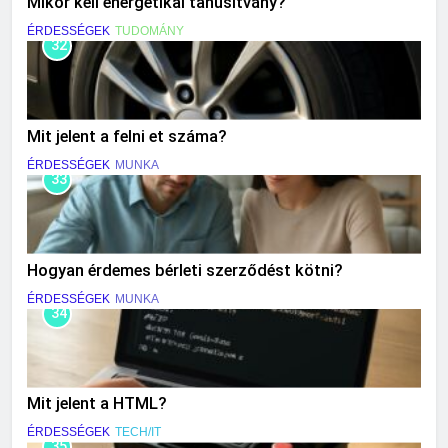
Mikor kell energetikai tanúsítvány?
ÉRDESSÉGEK
TUDOMÁNY
32
Mit jelent a felni et száma?
ÉRDESSÉGEK
MUNKA
33
Hogyan érdemes bérleti szerződést kötni?
ÉRDESSÉGEK
MUNKA
34
Mit jelent a HTML?
ÉRDESSÉGEK
TECH/IT
35