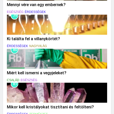
Mennyi vére van egy embernek?
EGÉSZSÉG
ÉRDESSÉGEK
79
Ki találta fel a villanykörtét?
ÉRDESSÉGEK
NAGYVILÁG
80
Miért kell ismerni a vegyjeleket?
CSALÁD
EGÉSZSÉG
81
Mikor kell kristályokat tisztítani és feltölteni?