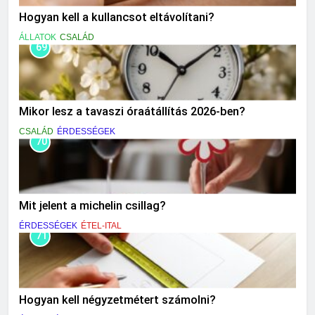
Hogyan kell a kullancsot eltávolítani?
ÁLLATOK
CSALÁD
69
Mikor lesz a tavaszi óraátállítás 2026-ben?
CSALÁD
ÉRDESSÉGEK
70
Mit jelent a michelin csillag?
ÉRDESSÉGEK
ÉTEL-ITAL
71
Hogyan kell négyzetmétert számolni?