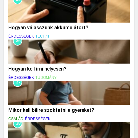
Hogyan válasszunk akkumulátort?
ÉRDESSÉGEK
TECH/IT
36
Hogyan kell írni helyesen?
ÉRDESSÉGEK
TUDOMÁNY
37
Mikor kell bilire szoktatni a gyereket?
CSALÁD
ÉRDESSÉGEK
38