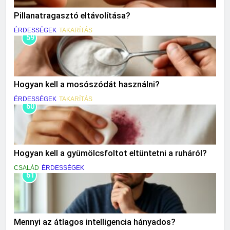
Pillanatragasztó eltávolítása?
ÉRDESSÉGEK
TAKARÍTÁS
59
Hogyan kell a mosószódát használni?
ÉRDESSÉGEK
TAKARÍTÁS
60
Hogyan kell a gyümölcsfoltot eltüntetni a ruháról?
CSALÁD
ÉRDESSÉGEK
61
Mennyi az átlagos intelligencia hányados?