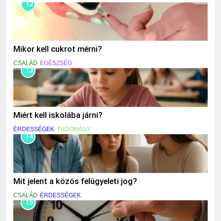
12
Mikor kell cukrot mérni?
CSALÁD
EGÉSZSÉG
13
Miért kell iskolába járni?
ÉRDESSÉGEK
TUDOMÁNY
14
Mit jelent a közös felügyeleti jog?
CSALÁD
ÉRDESSÉGEK
15