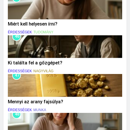
Miért kell helyesen írni?
ÉRDESSÉGEK
TUDOMÁNY
46
Ki találta fel a gőzgépet?
ÉRDESSÉGEK
NAGYVILÁG
47
Mennyi az arany fajsúlya?
ÉRDESSÉGEK
MUNKA
48