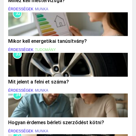
Mihez kell mestervizsga?
ÉRDESSÉGEK
MUNKA
32
Mikor kell energetikai tanúsítvány?
ÉRDESSÉGEK
TUDOMÁNY
33
Mit jelent a felni et száma?
ÉRDESSÉGEK
MUNKA
34
Hogyan érdemes bérleti szerződést kötni?
ÉRDESSÉGEK
MUNKA
35