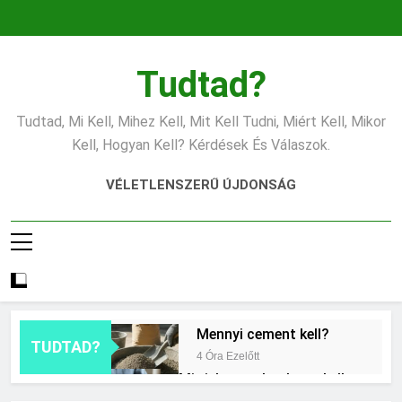
Ugrás
a
tartalomra
Tudtad?
Tudtad, Mi Kell, Mihez Kell, Mit Kell Tudni, Miért Kell, Mikor
Kell, Hogyan Kell? Kérdések És Válaszok.
VÉLETLENSZERŰ ÚJDONSÁG
Mennyi cement kell?
TUDTAD?
4 Óra Ezelőtt
Mit jelent a thm hogy kell
számolni?