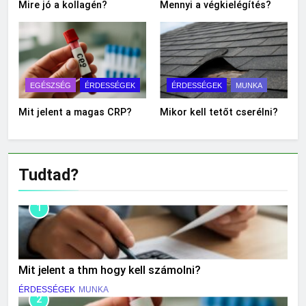
Mire jó a kollagén?
Mennyi a végkielégítés?
EGÉSZSÉG
ÉRDESSÉGEK
ÉRDESSÉGEK
MUNKA
Mit jelent a magas CRP?
Mikor kell tetőt cserélni?
Tudtad?
1
Mit jelent a thm hogy kell számolni?
ÉRDESSÉGEK
MUNKA
2