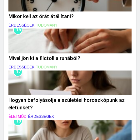
Mikor kell az órát átállítani?
ÉRDESSÉGEK
TUDOMÁNY
16
Mivel jön ki a filctoll a ruhából?
ÉRDESSÉGEK
TUDOMÁNY
17
Hogyan befolyásolja a születési horoszkópunk az
életünket?
ÉLETMÓD
ÉRDESSÉGEK
18