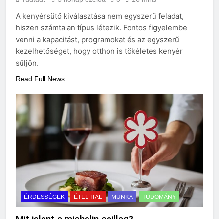
A kenyérsütő kiválasztása nem egyszerű feladat,
hiszen számtalan típus létezik. Fontos figyelembe
venni a kapacitást, programokat és az egyszerű
kezelhetőséget, hogy otthon is tökéletes kenyér
süljön.
Read Full News
ÉRDESSÉGEK
ÉTEL-ITAL
MUNKA
TUDOMÁNY
Mit jelent a michelin csillag?