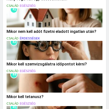
CSALÁD
EGÉSZSÉG
42
Mikor nem kell adót fizetni eladott ingatlan után?
CSALÁD
ÉRDESSÉGEK
43
Mikor kell szemvizsgálatra időpontot kérni?
CSALÁD
EGÉSZSÉG
44
Mikor kell tetanusz?
CSALÁD
EGÉSZSÉG
45