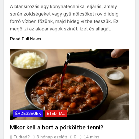
választani?
A blansírozás egy konyhatechnikai eljárás, amely
3 Nap Ezelőtt
során zöldségeket vagy gyümölcsöket rövid ideig
forró vízben főzünk, majd hideg vízbe tesszük. Ez
megőrzi az alapanyagok színét, ízét és állagát.
Read Full News
ÉRDESSÉGEK
ÉTEL-ITAL
Mikor kell a bort a pörköltbe tenni?
Tudtad?
3 hónap ezelőtt
0
14 mins