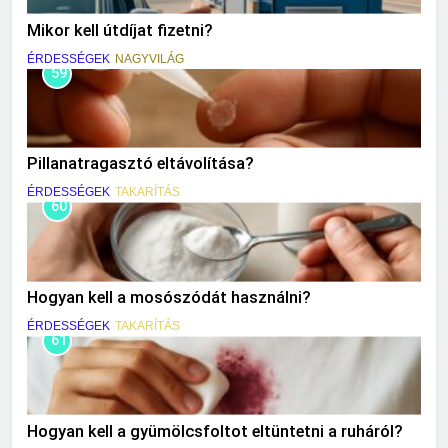
Mikor kell útdíjat fizetni?
ÉRDESSÉGEK
NAGYVILÁG
59
Pillanatragasztó eltávolítása?
ÉRDESSÉGEK
TAKARÍTÁS
60
Hogyan kell a mosószódát használni?
ÉRDESSÉGEK
TAKARÍTÁS
61
Hogyan kell a gyümölcsfoltot eltüntetni a ruháról?