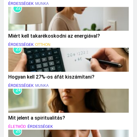
ÉRDESSÉGEK
MUNKA
22
Miért kell takarékoskodni az energiával?
ÉRDESSÉGEK
OTTHON
23
Hogyan kell 27%-os áfát kiszámítani?
ÉRDESSÉGEK
MUNKA
24
Mit jelent a spiritualitás?
ÉLETMÓD
ÉRDESSÉGEK
25