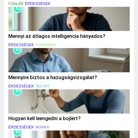
CSALÁD
ÉRDESSÉGEK
62
Mennyi az átlagos intelligencia hányados?
ÉRDESSÉGEK
TUDOMÁNY
63
Mennyire biztos a hazugságvizsgálat?
ÉRDESSÉGEK
TECH/IT
64
Hogyan kell leengedni a bojlert?
ÉRDESSÉGEK
MUNKA
65