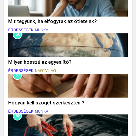
Mit tegyünk, ha elfogytak az ötleteink?
ÉRDESSÉGEK
MUNKA
66
Milyen hosszú az egyenlítő?
ÉRDESSÉGEK
NAGYVILÁG
67
Hogyan kell szöget szerkeszteni?
ÉRDESSÉGEK
MUNKA
68