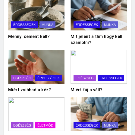
ÉRDESSÉGEK
MUNKA
ÉRDESSÉGEK
MUNKA
Mennyi cement kell?
Mit jelent a thm hogy kell
számolni?
EGÉSZSÉG
ÉRDESSÉGEK
EGÉSZSÉG
ÉRDESSÉGEK
Miért zsibbad a kéz?
Miért fáj a váll?
EGÉSZSÉG
ÉLETMÓD
ÉRDESSÉGEK
MUNKA