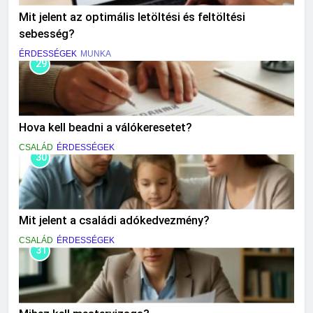
Mit jelent az optimális letöltési és feltöltési
sebesség?
ÉRDESSÉGEK
MUNKA
29
Hova kell beadni a válókeresetet?
CSALÁD
ÉRDESSÉGEK
30
Mit jelent a családi adókedvezmény?
CSALÁD
ÉRDESSÉGEK
31