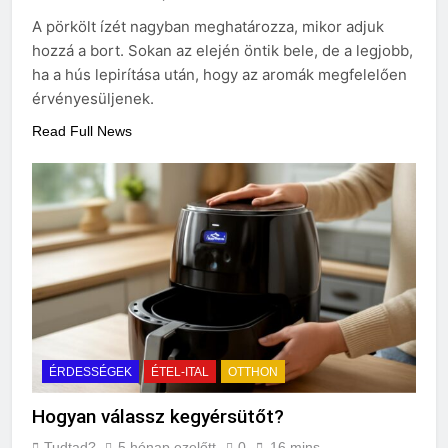
A pörkölt ízét nagyban meghatározza, mikor adjuk
hozzá a bort. Sokan az elején öntik bele, de a legjobb,
ha a hús lepirítása után, hogy az aromák megfelelően
érvényesüljenek.
Read Full News
ÉRDESSÉGEK
ÉTEL-ITAL
OTTHON
Hogyan válassz kegyérsütőt?
Tudtad?
5 hónap ezelőtt
0
16 mins