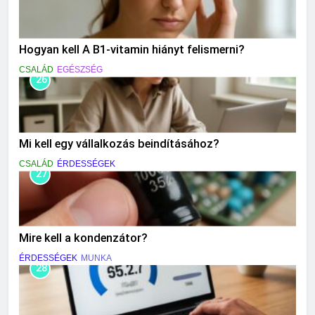
Hogyan kell A B1-vitamin hiányt felismerni?
CSALÁD
EGÉSZSÉG
26
Mi kell egy vállalkozás beindításához?
CSALÁD
ÉRDESSÉGEK
27
Mire kell a kondenzátor?
ÉRDESSÉGEK
MUNKA
28