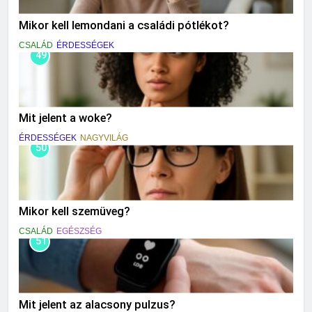
Mikor kell lemondani a családi pótlékot?
CSALÁD
ÉRDESSÉGEK
49
Mit jelent a woke?
ÉRDESSÉGEK
NAGYVILÁG
50
Mikor kell szemüveg?
CSALÁD
EGÉSZSÉG
51
Mit jelent az alacsony pulzus?