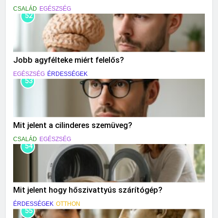
CSALÁD
EGÉSZSÉG
52
Jobb agyfélteke miért felelős?
EGÉSZSÉG
ÉRDESSÉGEK
53
Mit jelent a cilinderes szemüveg?
CSALÁD
EGÉSZSÉG
54
Mit jelent hogy hőszivattyús szárítógép?
ÉRDESSÉGEK
OTTHON
55