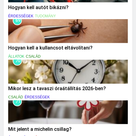
Hogyan kell autót bikázni?
ÉRDESSÉGEK
TUDOMÁNY
69
Hogyan kell a kullancsot eltávolítani?
ÁLLATOK
CSALÁD
70
Mikor lesz a tavaszi óraátállítás 2026-ben?
CSALÁD
ÉRDESSÉGEK
71
Mit jelent a michelin csillag?