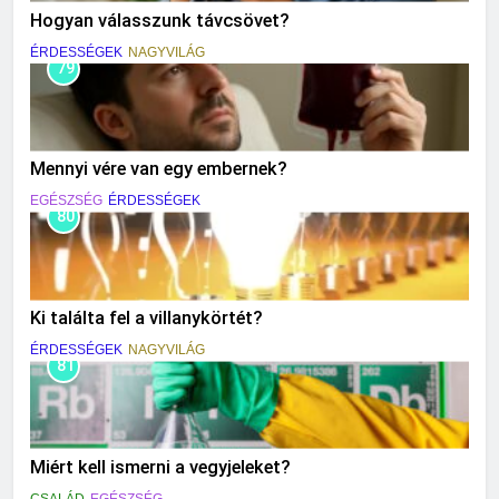
Hogyan válasszunk távcsövet?
ÉRDESSÉGEK
NAGYVILÁG
79
Mennyi vére van egy embernek?
EGÉSZSÉG
ÉRDESSÉGEK
80
Ki találta fel a villanykörtét?
ÉRDESSÉGEK
NAGYVILÁG
81
Miért kell ismerni a vegyjeleket?
CSALÁD
EGÉSZSÉG