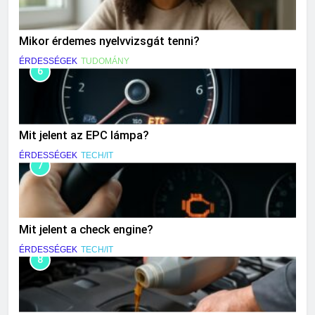
Mikor érdemes nyelvvizsgát tenni?
ÉRDESSÉGEK
TUDOMÁNY
6
Mit jelent az EPC lámpa?
ÉRDESSÉGEK
TECH/IT
7
Mit jelent a check engine?
ÉRDESSÉGEK
TECH/IT
8