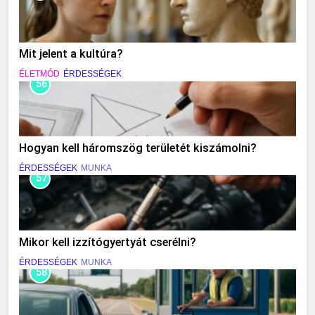
Mit jelent a kultúra?
ÉLETMÓD
ÉRDESSÉGEK
56
Hogyan kell háromszög területét kiszámolni?
ÉRDESSÉGEK
MUNKA
57
Mikor kell izzítógyertyát cserélni?
ÉRDESSÉGEK
MUNKA
58