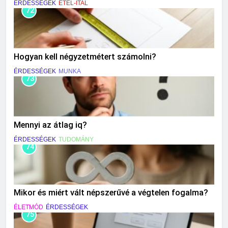
ÉRDESSÉGEK
ÉTEL-ITAL
72
Hogyan kell négyzetmétert számolni?
ÉRDESSÉGEK
MUNKA
73
Mennyi az átlag iq?
ÉRDESSÉGEK
TUDOMÁNY
74
Mikor és miért vált népszerűvé a végtelen fogalma?
ÉLETMÓD
ÉRDESSÉGEK
75