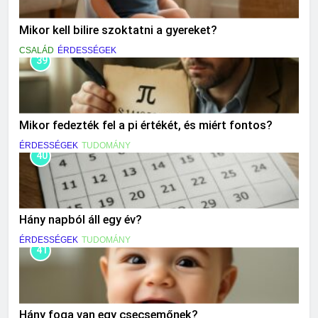
Mikor kell bilire szoktatni a gyereket?
CSALÁD
ÉRDESSÉGEK
39
Mikor fedezték fel a pi értékét, és miért fontos?
ÉRDESSÉGEK
TUDOMÁNY
40
Hány napból áll egy év?
ÉRDESSÉGEK
TUDOMÁNY
41
Hány foga van egy csecsemőnek?