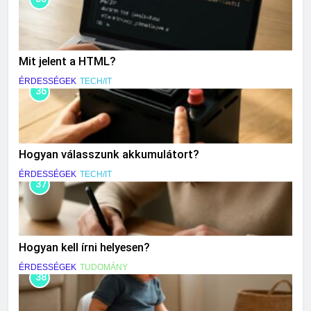
Mit jelent a HTML?
ÉRDESSÉGEK
TECH/IT
36
Hogyan válasszunk akkumulátort?
ÉRDESSÉGEK
TECH/IT
37
Hogyan kell írni helyesen?
ÉRDESSÉGEK
TUDOMÁNY
38