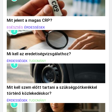
Mit jelent a magas CRP?
EGÉSZSÉG
ÉRDESSÉGEK
3
Mi kell az eredetiségvizsgálathoz?
ÉRDESSÉGEK
TUDOMÁNY
4
Mit kell szem előtt tartani a szükségpótkerékkel
történő közlekedéskor?
ÉRDESSÉGEK
TUDOMÁNY
5