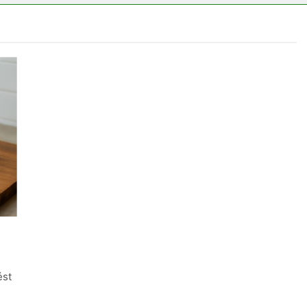
ségvizsgálathoz?
Mit hány fokon kell mosni?
3 Nap Ezelőtt
ést