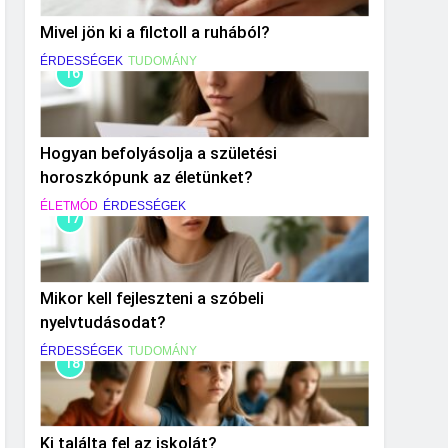
Mivel jön ki a filctoll a ruhából?
ÉRDESSÉGEK
TUDOMÁNY
16
Hogyan befolyásolja a születési
horoszkópunk az életünket?
ÉLETMÓD
ÉRDESSÉGEK
17
Mikor kell fejleszteni a szóbeli
nyelvtudásodat?
ÉRDESSÉGEK
TUDOMÁNY
18
Ki találta fel az iskolát?