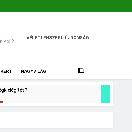
VÉLETLENSZERŰ ÚJDONSÁG
an Kell?
KERT
NAGYVILÁG
égkielégítés?
Mit jelent a magas vérnyomás?
2 Nap Ezelőtt