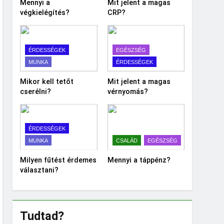
Mennyi a
Mit jelent a magas
végkielégítés?
CRP?
ÉRDESSÉGEK
EGÉSZSÉG
MUNKA
ÉRDESSÉGEK
Mikor kell tetőt
Mit jelent a magas
cserélni?
vérnyomás?
ÉRDESSÉGEK
MUNKA
CSALÁD
EGÉSZSÉG
Milyen fűtést érdemes
Mennyi a táppénz?
választani?
Tudtad?