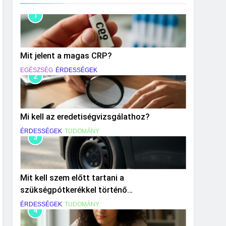
1
Mit jelent a magas CRP?
EGÉSZSÉG
ÉRDESSÉGEK
2
Mi kell az eredetiségvizsgálathoz?
ÉRDESSÉGEK
TUDOMÁNY
3
Mit kell szem előtt tartani a
szükségpótkerékkel történő
közlekedéskor?
ÉRDESSÉGEK
TUDOMÁNY
4