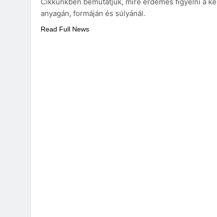
Cikkünkben bemutatjuk, mire érdemes figyelni a ké
anyagán, formáján és súlyánál.
Read Full News