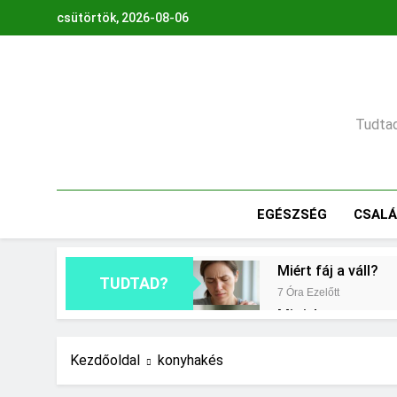
Ugrás
csütörtök, 2026-08-06
a
tartalomra
Tudtad,
EGÉSZSÉG
CSAL
Miért fáj a váll?
TUDTAD?
7 Óra Ezelőtt
Mit jelent a maga
1 Nap Ezelőtt
Milyen fűtést érd
Kezdőoldal
konyhakés
2 Nap Ezelőtt