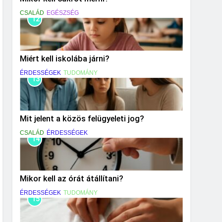
CSALÁD
EGÉSZSÉG
12
Miért kell iskolába járni?
ÉRDESSÉGEK
TUDOMÁNY
13
Mit jelent a közös felügyeleti jog?
CSALÁD
ÉRDESSÉGEK
14
Mikor kell az órát átállítani?
ÉRDESSÉGEK
TUDOMÁNY
15