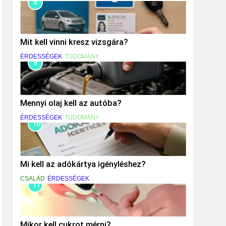
8
Mit kell vinni kresz vizsgára?
ÉRDESSÉGEK
TUDOMÁNY
9
Mennyi olaj kell az autóba?
ÉRDESSÉGEK
TUDOMÁNY
10
Mi kell az adókártya igényléshez?
CSALÁD
ÉRDESSÉGEK
11
Mikor kell cukrot mérni?