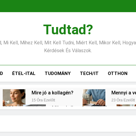
Tudtad?
 Mi Kell, Mihez Kell, Mit Kell Tudni, Miért Kell, Mikor Kell, Hogy
Kérdések És Válaszok.
ÁD
ÉTEL-ITAL
TUDOMÁNY
TECH/IT
OTTHON
Mire jó a kollagén?
Mennyi a v
15 Óra Ezelőtt
23 Óra Ezelőtt
s CRP?
Mikor kell tetőt cserélni?
2 Nap Ezelőtt
emes választani?
Mennyi a táppénz?
3 Nap Ezelőtt