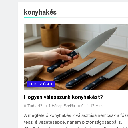
Mi kell az eredeti
3 Nap Ezelőtt
konyhakés
ÉRDESSÉGEK
Hogyan válasszunk konyhakést?
Tudtad?
1 Hónap Ezelőtt
0
17 Mins
A megfelelő konyhakés kiválasztása nemcsak a főz
teszi élvezetesebbé, hanem biztonságosabbá is.