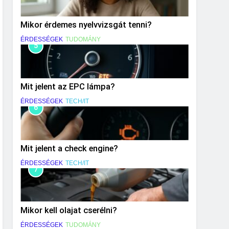
Mikor érdemes nyelvvizsgát tenni?
ÉRDESSÉGEK
TUDOMÁNY
5
Mit jelent az EPC lámpa?
ÉRDESSÉGEK
TECH/IT
6
Mit jelent a check engine?
ÉRDESSÉGEK
TECH/IT
7
Mikor kell olajat cserélni?
ÉRDESSÉGEK
TUDOMÁNY