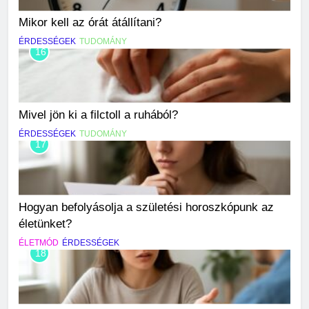
Mikor kell az órát átállítani?
ÉRDESSÉGEK
TUDOMÁNY
16
Mivel jön ki a filctoll a ruhából?
ÉRDESSÉGEK
TUDOMÁNY
17
Hogyan befolyásolja a születési horoszkópunk az
életünket?
ÉLETMÓD
ÉRDESSÉGEK
18