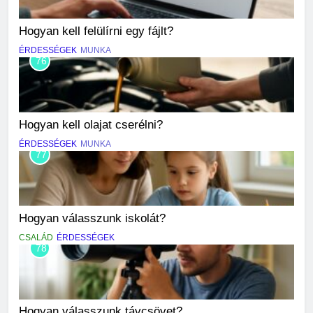
Hogyan kell felülírni egy fájlt?
ÉRDESSÉGEK
MUNKA
76
Hogyan kell olajat cserélni?
ÉRDESSÉGEK
MUNKA
77
Hogyan válasszunk iskolát?
CSALÁD
ÉRDESSÉGEK
78
Hogyan válasszunk távcsövet?