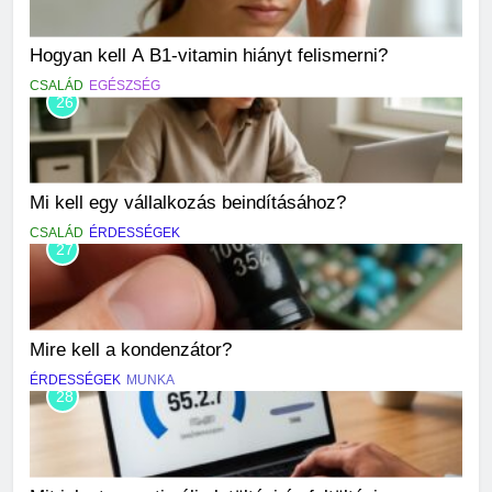
Hogyan kell A B1-vitamin hiányt felismerni?
CSALÁD
EGÉSZSÉG
26
Mi kell egy vállalkozás beindításához?
CSALÁD
ÉRDESSÉGEK
27
Mire kell a kondenzátor?
ÉRDESSÉGEK
MUNKA
28