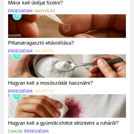
Mikor kell útdíjat fizetni?
ÉRDESSÉGEK
NAGYVILÁG
59
Pillanatragasztó eltávolítása?
ÉRDESSÉGEK
TAKARÍTÁS
60
Hogyan kell a mosószódát használni?
ÉRDESSÉGEK
TAKARÍTÁS
61
Hogyan kell a gyümölcsfoltot eltüntetni a ruháról?
CSALÁD
ÉRDESSÉGEK