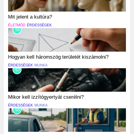
Mit jelent a kultúra?
ÉLETMÓD
ÉRDESSÉGEK
56
Hogyan kell háromszög területét kiszámolni?
ÉRDESSÉGEK
MUNKA
57
Mikor kell izzítógyertyát cserélni?
ÉRDESSÉGEK
MUNKA
58