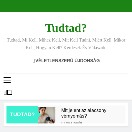
Ugrás
a
tartalomra
Tudtad?
Tudtad, Mi Kell, Mihez Kell, Mit Kell Tudni, Miért Kell, Mikor
Kell, Hogyan Kell? Kérdések És Válaszok.
VÉLETLENSZERŰ ÚJDONSÁG
Mit jelent az alacsony
TUDTAD?
vérnyomás?
6 Óra Ezelőtt
Hogyan kell glettelni?