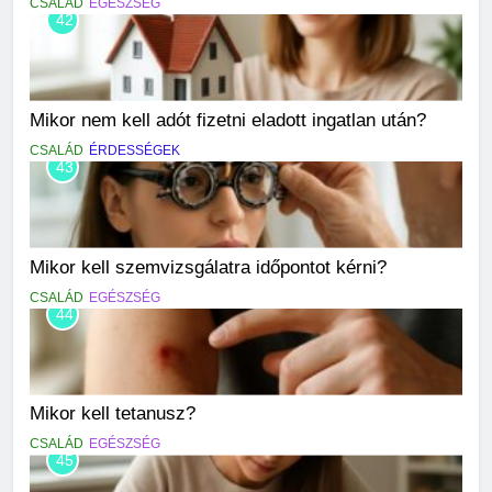
CSALÁD
EGÉSZSÉG
42
Mikor nem kell adót fizetni eladott ingatlan után?
CSALÁD
ÉRDESSÉGEK
43
Mikor kell szemvizsgálatra időpontot kérni?
CSALÁD
EGÉSZSÉG
44
Mikor kell tetanusz?
CSALÁD
EGÉSZSÉG
45