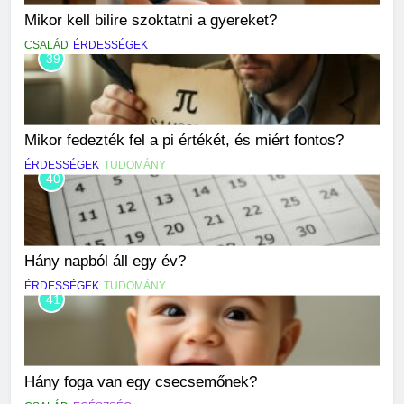
Mikor kell bilire szoktatni a gyereket?
CSALÁD
ÉRDESSÉGEK
39
Mikor fedezték fel a pi értékét, és miért fontos?
ÉRDESSÉGEK
TUDOMÁNY
40
Hány napból áll egy év?
ÉRDESSÉGEK
TUDOMÁNY
41
Hány foga van egy csecsemőnek?