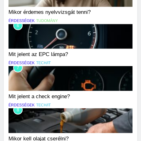
Mikor érdemes nyelvvizsgát tenni?
ÉRDESSÉGEK
TUDOMÁNY
6
Mit jelent az EPC lámpa?
ÉRDESSÉGEK
TECH/IT
7
Mit jelent a check engine?
ÉRDESSÉGEK
TECH/IT
8
Mikor kell olajat cserélni?