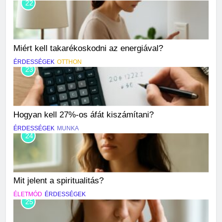
22
Miért kell takarékoskodni az energiával?
ÉRDESSÉGEK
OTTHON
23
Hogyan kell 27%-os áfát kiszámítani?
ÉRDESSÉGEK
MUNKA
24
Mit jelent a spiritualitás?
ÉLETMÓD
ÉRDESSÉGEK
25