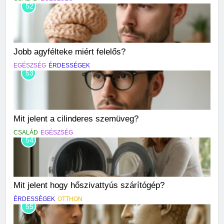
52
Jobb agyfélteke miért felelős?
EGÉSZSÉG
ÉRDESSÉGEK
53
Mit jelent a cilinderes szemüveg?
CSALÁD
EGÉSZSÉG
54
Mit jelent hogy hőszivattyús szárítógép?
ÉRDESSÉGEK
OTTHON
55