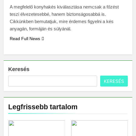
CRP?
A megfelelő konyhakés kiválasztása nemcsak a főzést
3 Nap Ezelőtt
teszi élvezetesebbé, hanem biztonságosabbá is.
Cikkünkben bemutatjuk, mire érdemes figyelni a kés
anyagán, formáján és súlyánál.
Read Full News
Keresés
KERESÉS
Legfrissebb tartalom