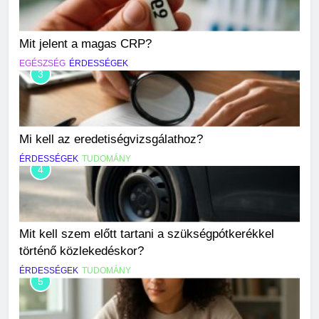
Mit jelent a magas CRP?
EGÉSZSÉG
ÉRDESSÉGEK
3
Mi kell az eredetiségvizsgálathoz?
ÉRDESSÉGEK
TUDOMÁNY
4
Mit kell szem előtt tartani a szükségpótkerékkel
történő közlekedéskor?
ÉRDESSÉGEK
TUDOMÁNY
5