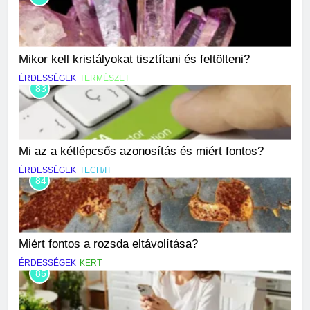
Mikor kell kristályokat tisztítani és feltölteni?
ÉRDESSÉGEK
TERMÉSZET
83
Mi az a kétlépcsős azonosítás és miért fontos?
ÉRDESSÉGEK
TECH/IT
84
Miért fontos a rozsda eltávolítása?
ÉRDESSÉGEK
KERT
85