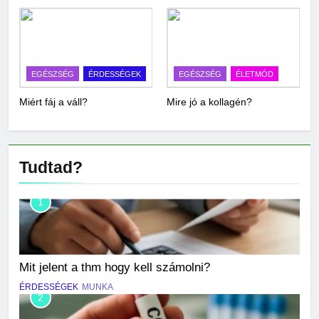
EGÉSZSÉG
ÉRDESSÉGEK
EGÉSZSÉG
ÉLETMÓD
Miért fáj a váll?
Mire jó a kollagén?
Tudtad?
1
Mit jelent a thm hogy kell számolni?
ÉRDESSÉGEK
MUNKA
2