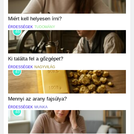
Miért kell helyesen írni?
ÉRDESSÉGEK
TUDOMÁNY
46
Ki találta fel a gőzgépet?
ÉRDESSÉGEK
NAGYVILÁG
47
Mennyi az arany fajsúlya?
ÉRDESSÉGEK
MUNKA
48