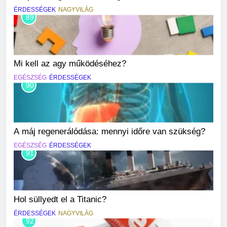
ÉRDESSÉGEK
NAGYVILÁG
89
Mi kell az agy működéséhez?
EGÉSZSÉG
ÉRDESSÉGEK
90
A máj regenerálódása: mennyi időre van szükség?
EGÉSZSÉG
ÉRDESSÉGEK
91
Hol süllyedt el a Titanic?
ÉRDESSÉGEK
NAGYVILÁG
92