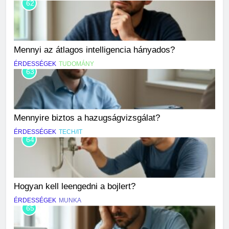
62
Mennyi az átlagos intelligencia hányados?
ÉRDESSÉGEK
TUDOMÁNY
63
Mennyire biztos a hazugságvizsgálat?
ÉRDESSÉGEK
TECH/IT
64
Hogyan kell leengedni a bojlert?
ÉRDESSÉGEK
MUNKA
65