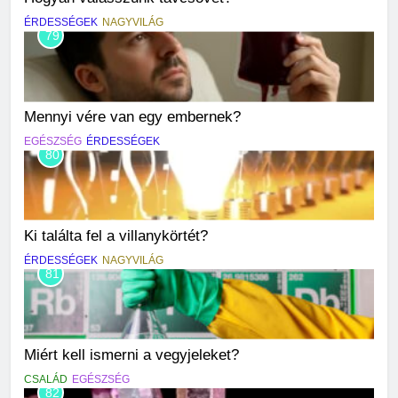
ÉRDESSÉGEK
NAGYVILÁG
79
Mennyi vére van egy embernek?
EGÉSZSÉG
ÉRDESSÉGEK
80
Ki találta fel a villanykörtét?
ÉRDESSÉGEK
NAGYVILÁG
81
Miért kell ismerni a vegyjeleket?
CSALÁD
EGÉSZSÉG
82