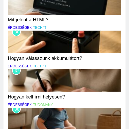
Mit jelent a HTML?
ÉRDESSÉGEK
TECH/IT
36
Hogyan válasszunk akkumulátort?
ÉRDESSÉGEK
TECH/IT
37
Hogyan kell írni helyesen?
ÉRDESSÉGEK
TUDOMÁNY
38