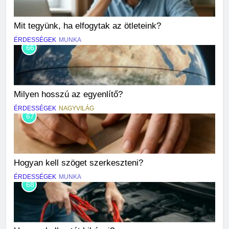
Mit tegyünk, ha elfogytak az ötleteink?
ÉRDESSÉGEK
MUNKA
66
Milyen hosszú az egyenlítő?
ÉRDESSÉGEK
NAGYVILÁG
67
Hogyan kell szöget szerkeszteni?
ÉRDESSÉGEK
MUNKA
68