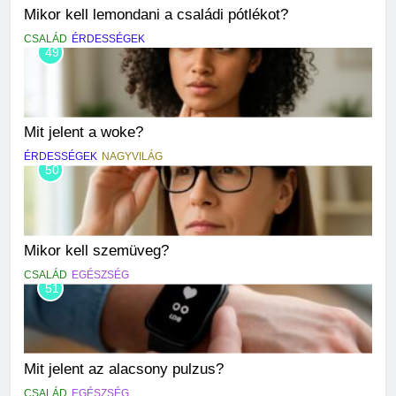
Mikor kell lemondani a családi pótlékot?
CSALÁD
ÉRDESSÉGEK
49
Mit jelent a woke?
ÉRDESSÉGEK
NAGYVILÁG
50
Mikor kell szemüveg?
CSALÁD
EGÉSZSÉG
51
Mit jelent az alacsony pulzus?
CSALÁD
EGÉSZSÉG