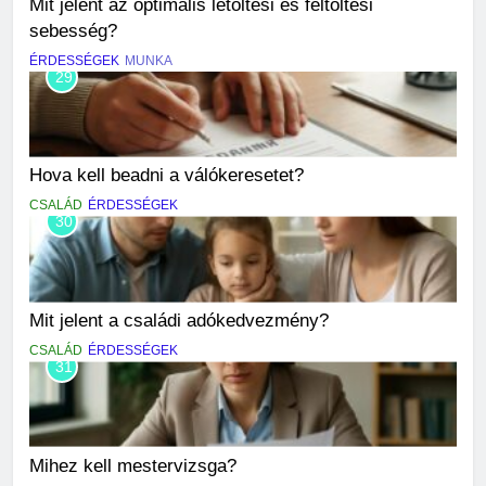
Mit jelent az optimális letöltési és feltöltési
sebesség?
ÉRDESSÉGEK
MUNKA
29
Hova kell beadni a válókeresetet?
CSALÁD
ÉRDESSÉGEK
30
Mit jelent a családi adókedvezmény?
CSALÁD
ÉRDESSÉGEK
31
Mihez kell mestervizsga?