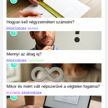
Hogyan kell négyzetmétert számolni?
ÉRDESSÉGEK
MUNKA
73
Mennyi az átlag iq?
ÉRDESSÉGEK
TUDOMÁNY
74
Mikor és miért vált népszerűvé a végtelen fogalma?
ÉLETMÓD
ÉRDESSÉGEK
75