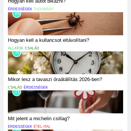
Hogyan kell autót bikázni?
ÉRDESSÉGEK
TUDOMÁNY
69
Hogyan kell a kullancsot eltávolítani?
ÁLLATOK
CSALÁD
70
Mikor lesz a tavaszi óraátállítás 2026-ben?
CSALÁD
ÉRDESSÉGEK
71
Mit jelent a michelin csillag?
ÉRDESSÉGEK
ÉTEL-ITAL
72