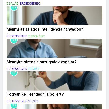
CSALÁD
ÉRDESSÉGEK
62
Mennyi az átlagos intelligencia hányados?
ÉRDESSÉGEK
TUDOMÁNY
63
Mennyire biztos a hazugságvizsgálat?
ÉRDESSÉGEK
TECH/IT
64
Hogyan kell leengedni a bojlert?
ÉRDESSÉGEK
MUNKA
65