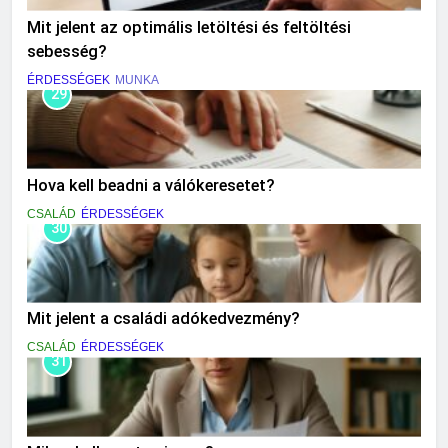
Mit jelent az optimális letöltési és feltöltési
sebesség?
ÉRDESSÉGEK
MUNKA
29
Hova kell beadni a válókeresetet?
CSALÁD
ÉRDESSÉGEK
30
Mit jelent a családi adókedvezmény?
CSALÁD
ÉRDESSÉGEK
31