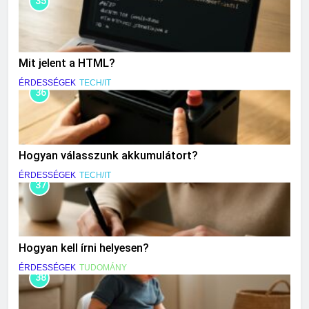
35
Mit jelent a HTML?
ÉRDESSÉGEK
TECH/IT
36
Hogyan válasszunk akkumulátort?
ÉRDESSÉGEK
TECH/IT
37
Hogyan kell írni helyesen?
ÉRDESSÉGEK
TUDOMÁNY
38