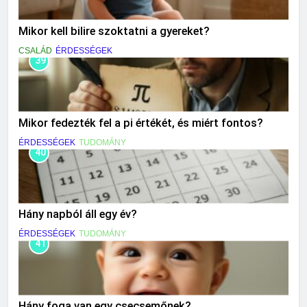
Mikor kell bilire szoktatni a gyereket?
CSALÁD
ÉRDESSÉGEK
39
Mikor fedezték fel a pi értékét, és miért fontos?
ÉRDESSÉGEK
TUDOMÁNY
40
Hány napból áll egy év?
ÉRDESSÉGEK
TUDOMÁNY
41
Hány foga van egy csecsemőnek?