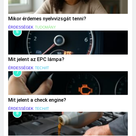
Mikor érdemes nyelvvizsgát tenni?
ÉRDESSÉGEK
TUDOMÁNY
6
Mit jelent az EPC lámpa?
ÉRDESSÉGEK
TECH/IT
7
Mit jelent a check engine?
ÉRDESSÉGEK
TECH/IT
8