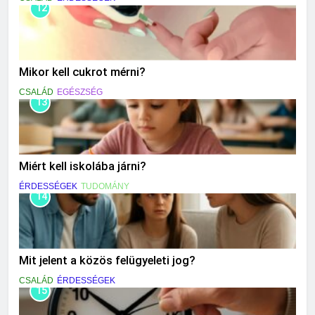
12
Mikor kell cukrot mérni?
CSALÁD
EGÉSZSÉG
13
Miért kell iskolába járni?
ÉRDESSÉGEK
TUDOMÁNY
14
Mit jelent a közös felügyeleti jog?
CSALÁD
ÉRDESSÉGEK
15