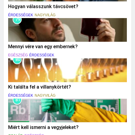
Hogyan válasszunk távcsövet?
ÉRDESSÉGEK
NAGYVILÁG
79
Mennyi vére van egy embernek?
EGÉSZSÉG
ÉRDESSÉGEK
80
Ki találta fel a villanykörtét?
ÉRDESSÉGEK
NAGYVILÁG
81
Miért kell ismerni a vegyjeleket?