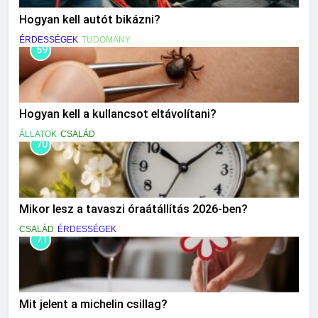
Hogyan kell autót bikázni?
ÉRDESSÉGEK
TUDOMÁNY
69
Hogyan kell a kullancsot eltávolítani?
ÁLLATOK
CSALÁD
70
Mikor lesz a tavaszi óraátállítás 2026-ben?
CSALÁD
ÉRDESSÉGEK
71
Mit jelent a michelin csillag?