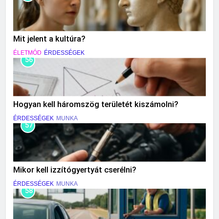
Mit jelent a kultúra?
ÉLETMÓD
ÉRDESSÉGEK
56
Hogyan kell háromszög területét kiszámolni?
ÉRDESSÉGEK
MUNKA
57
Mikor kell izzítógyertyát cserélni?
ÉRDESSÉGEK
MUNKA
58