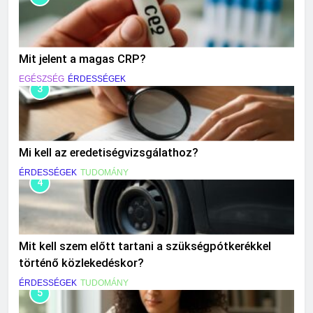
Mit jelent a magas CRP?
EGÉSZSÉG
ÉRDESSÉGEK
3
Mi kell az eredetiségvizsgálathoz?
ÉRDESSÉGEK
TUDOMÁNY
4
Mit kell szem előtt tartani a szükségpótkerékkel
történő közlekedéskor?
ÉRDESSÉGEK
TUDOMÁNY
5