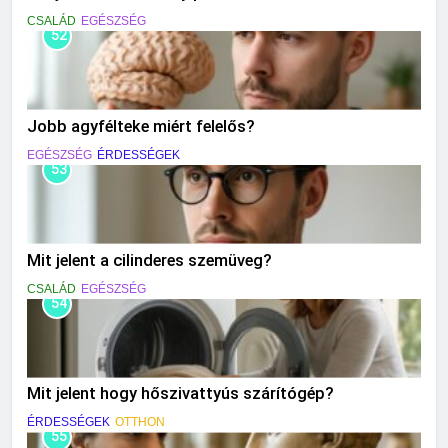
CSALÁD
EGÉSZSÉG
52
Jobb agyfélteke miért felelős?
EGÉSZSÉG
ÉRDESSÉGEK
53
Mit jelent a cilinderes szemüveg?
CSALÁD
EGÉSZSÉG
54
Mit jelent hogy hőszivattyús szárítógép?
ÉRDESSÉGEK
OTTHON
55