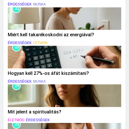
ÉRDESSÉGEK
MUNKA
22
Miért kell takarékoskodni az energiával?
ÉRDESSÉGEK
OTTHON
23
Hogyan kell 27%-os áfát kiszámítani?
ÉRDESSÉGEK
MUNKA
24
Mit jelent a spiritualitás?
ÉLETMÓD
ÉRDESSÉGEK
25