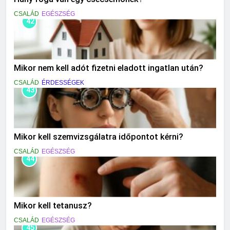
CSALÁD
EGÉSZSÉG
42
Mikor nem kell adót fizetni eladott ingatlan után?
CSALÁD
ÉRDESSÉGEK
43
Mikor kell szemvizsgálatra időpontot kérni?
CSALÁD
EGÉSZSÉG
44
Mikor kell tetanusz?
CSALÁD
EGÉSZSÉG
45