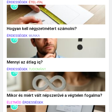
ÉRDESSÉGEK
ÉTEL-ITAL
72
Hogyan kell négyzetmétert számolni?
ÉRDESSÉGEK
MUNKA
73
Mennyi az átlag iq?
ÉRDESSÉGEK
TUDOMÁNY
74
Mikor és miért vált népszerűvé a végtelen fogalma?
ÉLETMÓD
ÉRDESSÉGEK
75