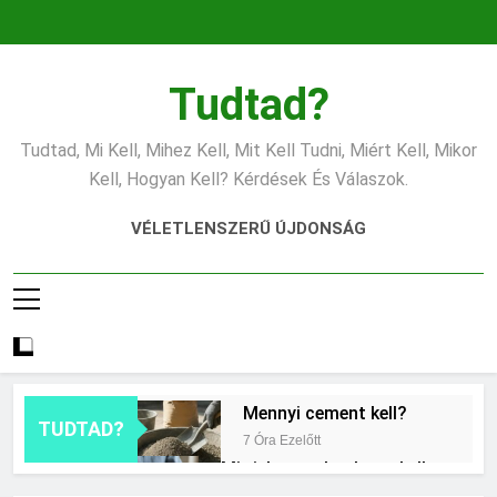
Ugrás
a
tartalomra
Tudtad?
Tudtad, Mi Kell, Mihez Kell, Mit Kell Tudni, Miért Kell, Mikor
Kell, Hogyan Kell? Kérdések És Válaszok.
VÉLETLENSZERŰ ÚJDONSÁG
Mennyi cement kell?
TUDTAD?
7 Óra Ezelőtt
Mit jelent a thm hogy kell
számolni?