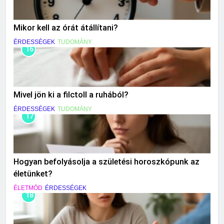
Mikor kell az órát átállítani?
ÉRDESSÉGEK
TUDOMÁNY
16
Mivel jön ki a filctoll a ruhából?
ÉRDESSÉGEK
TUDOMÁNY
17
Hogyan befolyásolja a születési horoszkópunk az
életünket?
ÉLETMÓD
ÉRDESSÉGEK
18