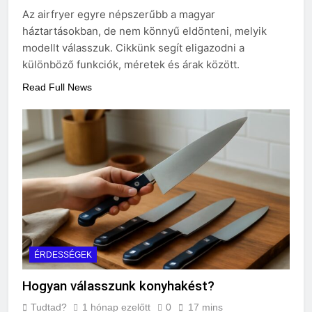
választani?
Az airfryer egyre népszerűbb a magyar
3 Nap Ezelőtt
háztartásokban, de nem könnyű eldönteni, melyik
modellt válasszuk. Cikkünk segít eligazodni a
különböző funkciók, méretek és árak között.
Read Full News
ÉRDESSÉGEK
Hogyan válasszunk konyhakést?
Tudtad?
1 hónap ezelőtt
0
17 mins