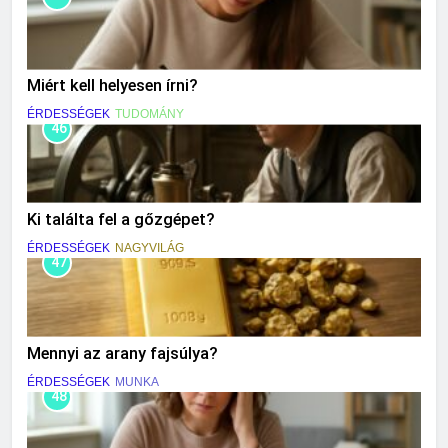
Miért kell helyesen írni?
ÉRDESSÉGEK
TUDOMÁNY
46
Ki találta fel a gőzgépet?
ÉRDESSÉGEK
NAGYVILÁG
47
Mennyi az arany fajsúlya?
ÉRDESSÉGEK
MUNKA
48