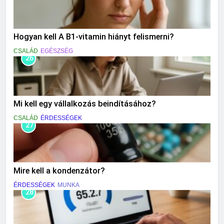
Hogyan kell A B1-vitamin hiányt felismerni?
CSALÁD
EGÉSZSÉG
26
Mi kell egy vállalkozás beindításához?
CSALÁD
ÉRDESSÉGEK
27
Mire kell a kondenzátor?
ÉRDESSÉGEK
MUNKA
28