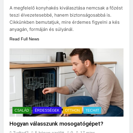
A megfelelő konyhakés kiválasztása nemcsak a főzést
teszi élvezetesebbé, hanem biztonságosabbá is.
Cikkünkben bemutatjuk, mire érdemes figyelni a kés
anyagán, formáján és súlyánál.
Read Full News
CSALÁD
ÉRDESSÉGEK
OTTHON
TECH/IT
Hogyan válasszunk mosogatógépet?
Tudtad?
5 hónap ezelőtt
0
17 mins