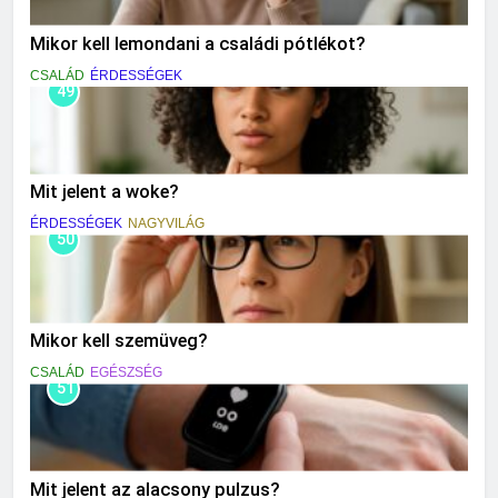
Mikor kell lemondani a családi pótlékot?
CSALÁD
ÉRDESSÉGEK
49
Mit jelent a woke?
ÉRDESSÉGEK
NAGYVILÁG
50
Mikor kell szemüveg?
CSALÁD
EGÉSZSÉG
51
Mit jelent az alacsony pulzus?