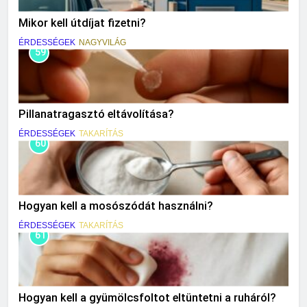
Mikor kell útdíjat fizetni?
ÉRDESSÉGEK
NAGYVILÁG
59
Pillanatragasztó eltávolítása?
ÉRDESSÉGEK
TAKARÍTÁS
60
Hogyan kell a mosószódát használni?
ÉRDESSÉGEK
TAKARÍTÁS
61
Hogyan kell a gyümölcsfoltot eltüntetni a ruháról?