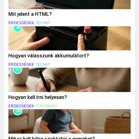
Mit jelent a HTML?
ÉRDESSÉGEK
TECH/IT
36
Hogyan válasszunk akkumulátort?
ÉRDESSÉGEK
TECH/IT
37
Hogyan kell írni helyesen?
ÉRDESSÉGEK
TUDOMÁNY
38
Mikor kell bilire szoktatni a gyereket?