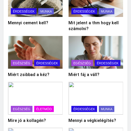
ÉRDESSÉGEK
MUNKA
ÉRDESSÉGEK
MUNKA
Mennyi cement kell?
Mit jelent a thm hogy kell
számolni?
EGÉSZSÉG
ÉRDESSÉGEK
EGÉSZSÉG
ÉRDESSÉGEK
Miért zsibbad a kéz?
Miért fáj a váll?
EGÉSZSÉG
ÉLETMÓD
ÉRDESSÉGEK
MUNKA
Mire jó a kollagén?
Mennyi a végkielégítés?