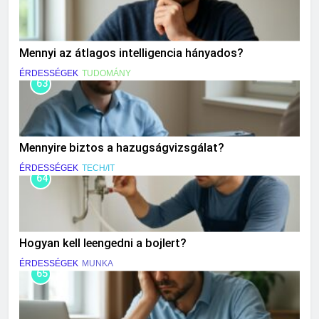
Mennyi az átlagos intelligencia hányados?
ÉRDESSÉGEK
TUDOMÁNY
63
Mennyire biztos a hazugságvizsgálat?
ÉRDESSÉGEK
TECH/IT
64
Hogyan kell leengedni a bojlert?
ÉRDESSÉGEK
MUNKA
65