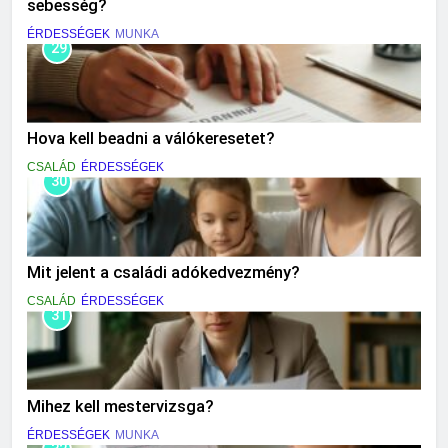
sebesség?
ÉRDESSÉGEK
MUNKA
29
Hova kell beadni a válókeresetet?
CSALÁD
ÉRDESSÉGEK
30
Mit jelent a családi adókedvezmény?
CSALÁD
ÉRDESSÉGEK
31
Mihez kell mestervizsga?
ÉRDESSÉGEK
MUNKA