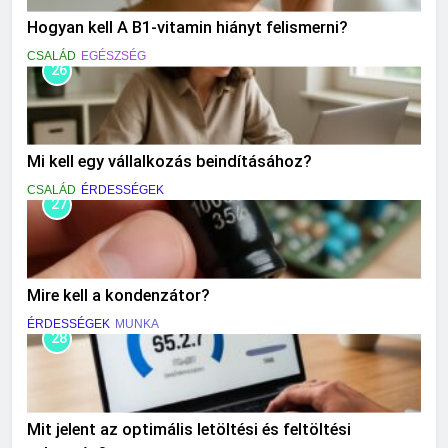
Hogyan kell A B1-vitamin hiányt felismerni?
CSALÁD
EGÉSZSÉG
26
Mi kell egy vállalkozás beindításához?
CSALÁD
ÉRDESSÉGEK
27
Mire kell a kondenzátor?
ÉRDESSÉGEK
MUNKA
28
Mit jelent az optimális letöltési és feltöltési