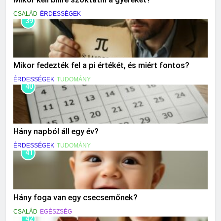
CSALÁD
ÉRDESSÉGEK
39
Mikor fedezték fel a pi értékét, és miért fontos?
ÉRDESSÉGEK
TUDOMÁNY
40
Hány napból áll egy év?
ÉRDESSÉGEK
TUDOMÁNY
41
Hány foga van egy csecsemőnek?
CSALÁD
EGÉSZSÉG
42