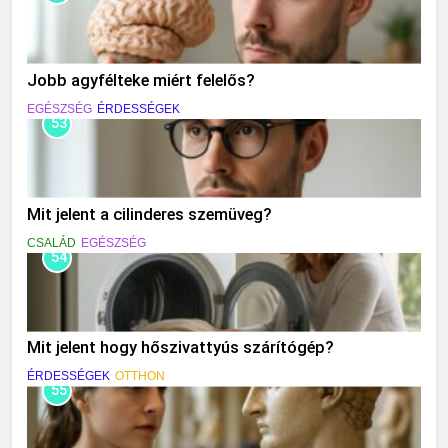
Jobb agyfélteke miért felelős?
EGÉSZSÉG
ÉRDESSÉGEK
53
Mit jelent a cilinderes szemüveg?
CSALÁD
EGÉSZSÉG
54
Mit jelent hogy hőszivattyús szárítógép?
ÉRDESSÉGEK
OTTHON
55