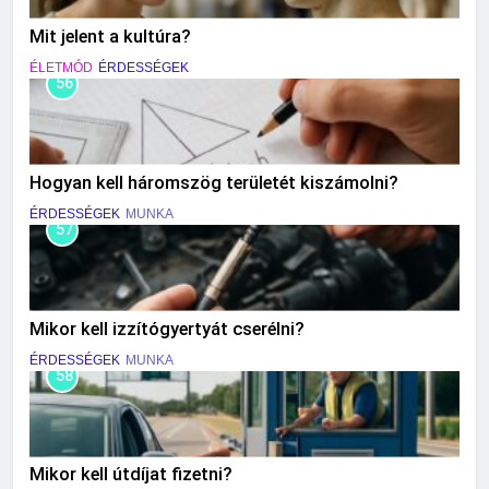
Mit jelent a kultúra?
ÉLETMÓD
ÉRDESSÉGEK
56
Hogyan kell háromszög területét kiszámolni?
ÉRDESSÉGEK
MUNKA
57
Mikor kell izzítógyertyát cserélni?
ÉRDESSÉGEK
MUNKA
58
Mikor kell útdíjat fizetni?