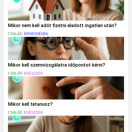
Mikor nem kell adót fizetni eladott ingatlan után?
CSALÁD
ÉRDESSÉGEK
43
Mikor kell szemvizsgálatra időpontot kérni?
CSALÁD
EGÉSZSÉG
44
Mikor kell tetanusz?
CSALÁD
EGÉSZSÉG
45