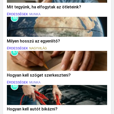
Mit tegyünk, ha elfogytak az ötleteink?
ÉRDESSÉGEK
MUNKA
66
Milyen hosszú az egyenlítő?
ÉRDESSÉGEK
NAGYVILÁG
67
Hogyan kell szöget szerkeszteni?
ÉRDESSÉGEK
MUNKA
68
Hogyan kell autót bikázni?