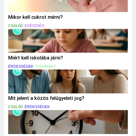
Mikor kell cukrot mérni?
CSALÁD
EGÉSZSÉG
13
Miért kell iskolába járni?
ÉRDESSÉGEK
TUDOMÁNY
14
Mit jelent a közös felügyeleti jog?
CSALÁD
ÉRDESSÉGEK
15