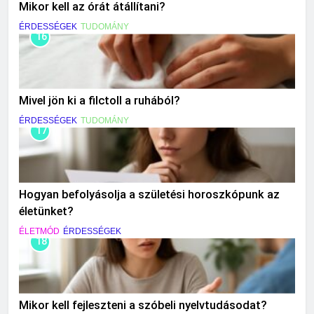
Mikor kell az órát átállítani?
ÉRDESSÉGEK
TUDOMÁNY
16
Mivel jön ki a filctoll a ruhából?
ÉRDESSÉGEK
TUDOMÁNY
17
Hogyan befolyásolja a születési horoszkópunk az
életünket?
ÉLETMÓD
ÉRDESSÉGEK
18
Mikor kell fejleszteni a szóbeli nyelvtudásodat?