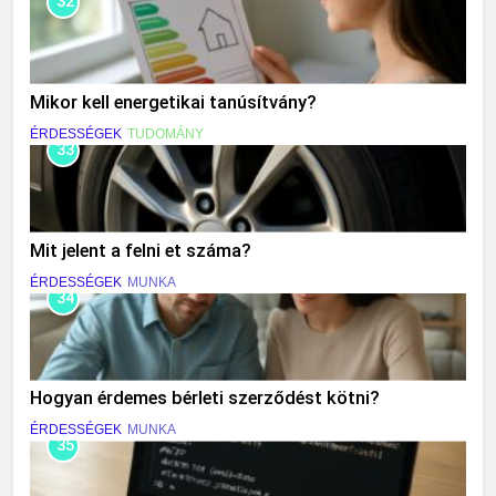
32
Mikor kell energetikai tanúsítvány?
ÉRDESSÉGEK
TUDOMÁNY
33
Mit jelent a felni et száma?
ÉRDESSÉGEK
MUNKA
34
Hogyan érdemes bérleti szerződést kötni?
ÉRDESSÉGEK
MUNKA
35