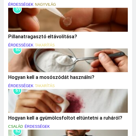
ÉRDESSÉGEK
NAGYVILÁG
59
Pillanatragasztó eltávolítása?
ÉRDESSÉGEK
TAKARÍTÁS
60
Hogyan kell a mosószódát használni?
ÉRDESSÉGEK
TAKARÍTÁS
61
Hogyan kell a gyümölcsfoltot eltüntetni a ruháról?
CSALÁD
ÉRDESSÉGEK
62