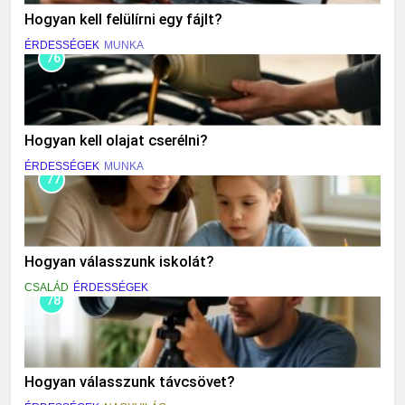
Hogyan kell felülírni egy fájlt?
ÉRDESSÉGEK
MUNKA
76
Hogyan kell olajat cserélni?
ÉRDESSÉGEK
MUNKA
77
Hogyan válasszunk iskolát?
CSALÁD
ÉRDESSÉGEK
78
Hogyan válasszunk távcsövet?