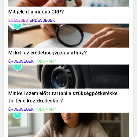
Mit jelent a magas CRP?
EGÉSZSÉG
ÉRDESSÉGEK
3
Mi kell az eredetiségvizsgálathoz?
ÉRDESSÉGEK
TUDOMÁNY
4
Mit kell szem előtt tartani a szükségpótkerékkel
történő közlekedéskor?
ÉRDESSÉGEK
TUDOMÁNY
5