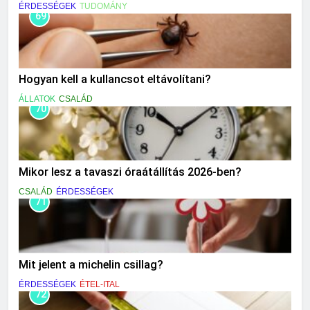
ÉRDESSÉGEK
TUDOMÁNY
69
Hogyan kell a kullancsot eltávolítani?
ÁLLATOK
CSALÁD
70
Mikor lesz a tavaszi óraátállítás 2026-ben?
CSALÁD
ÉRDESSÉGEK
71
Mit jelent a michelin csillag?
ÉRDESSÉGEK
ÉTEL-ITAL
72