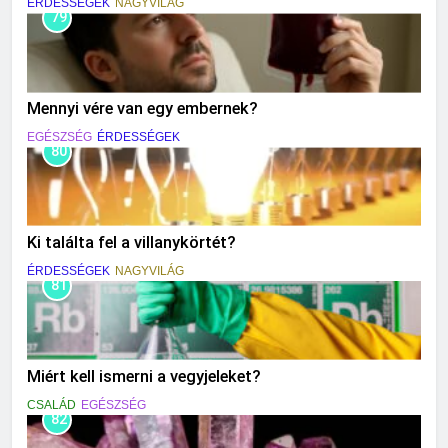
ÉRDESSÉGEK
NAGYVILÁG
79
Mennyi vére van egy embernek?
EGÉSZSÉG
ÉRDESSÉGEK
80
Ki találta fel a villanykörtét?
ÉRDESSÉGEK
NAGYVILÁG
81
Miért kell ismerni a vegyjeleket?
CSALÁD
EGÉSZSÉG
82