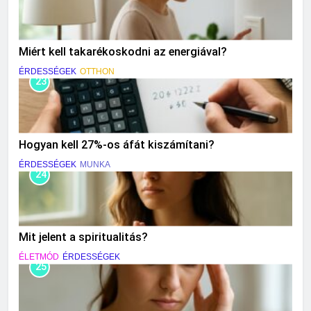
Miért kell takarékoskodni az energiával?
ÉRDESSÉGEK
OTTHON
23
Hogyan kell 27%-os áfát kiszámítani?
ÉRDESSÉGEK
MUNKA
24
Mit jelent a spiritualitás?
ÉLETMÓD
ÉRDESSÉGEK
25