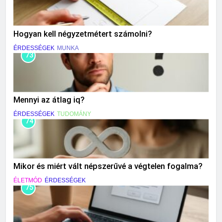
Hogyan kell négyzetmétert számolni?
ÉRDESSÉGEK
MUNKA
73
Mennyi az átlag iq?
ÉRDESSÉGEK
TUDOMÁNY
74
Mikor és miért vált népszerűvé a végtelen fogalma?
ÉLETMÓD
ÉRDESSÉGEK
75