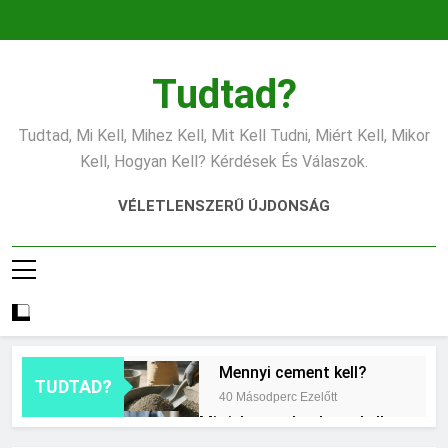
Ugrás
a
tartalomra
Tudtad?
Tudtad, Mi Kell, Mihez Kell, Mit Kell Tudni, Miért Kell, Mikor
Kell, Hogyan Kell? Kérdések És Válaszok.
VÉLETLENSZERŰ ÚJDONSÁG
Mennyi cement kell?
TUDTAD?
40 Másodperc Ezelőtt
Mit jelent a thm hogy kell
számolni?