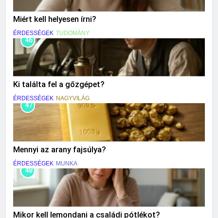
Miért kell helyesen írni?
ÉRDESSÉGEK
TUDOMÁNY
46
Ki találta fel a gőzgépet?
ÉRDESSÉGEK
NAGYVILÁG
47
Mennyi az arany fajsúlya?
ÉRDESSÉGEK
MUNKA
48
Mikor kell lemondani a családi pótlékot?