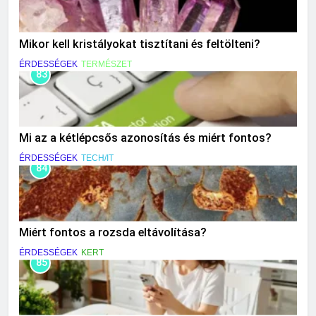
Mikor kell kristályokat tisztítani és feltölteni?
ÉRDESSÉGEK
TERMÉSZET
83
Mi az a kétlépcsős azonosítás és miért fontos?
ÉRDESSÉGEK
TECH/IT
84
Miért fontos a rozsda eltávolítása?
ÉRDESSÉGEK
KERT
85