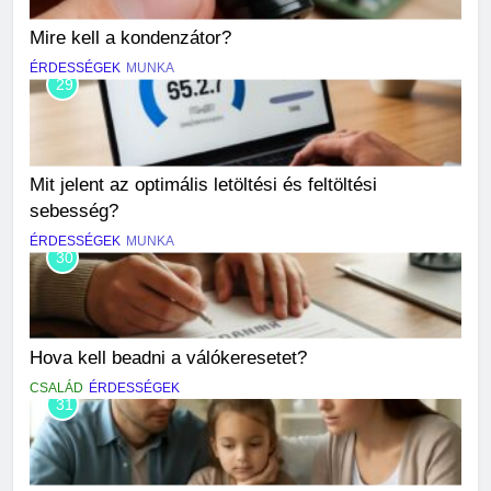
Mire kell a kondenzátor?
ÉRDESSÉGEK
MUNKA
29
Mit jelent az optimális letöltési és feltöltési
sebesség?
ÉRDESSÉGEK
MUNKA
30
Hova kell beadni a válókeresetet?
CSALÁD
ÉRDESSÉGEK
31