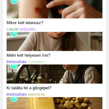
45
Mikor kell tetanusz?
CSALÁD
EGÉSZSÉG
46
Miért kell helyesen írni?
ÉRDESSÉGEK
TUDOMÁNY
47
Ki találta fel a gőzgépet?
ÉRDESSÉGEK
NAGYVILÁG
48