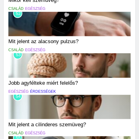
CSALÁD
EGÉSZSÉG
52
Mit jelent az alacsony pulzus?
CSALÁD
EGÉSZSÉG
53
Jobb agyfélteke miért felelős?
EGÉSZSÉG
ÉRDESSÉGEK
54
Mit jelent a cilinderes szemüveg?
CSALÁD
EGÉSZSÉG
55