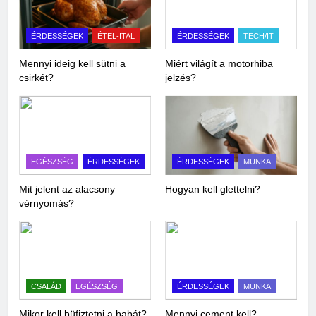
ÉRDESSÉGEK
ÉTEL-ITAL
ÉRDESSÉGEK
TECH/IT
Mennyi ideig kell sütni a
Miért világít a motorhiba
csirkét?
jelzés?
EGÉSZSÉG
ÉRDESSÉGEK
ÉRDESSÉGEK
MUNKA
Mit jelent az alacsony
Hogyan kell glettelni?
vérnyomás?
CSALÁD
EGÉSZSÉG
ÉRDESSÉGEK
MUNKA
Mikor kell büfiztetni a babát?
Mennyi cement kell?