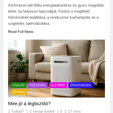
Mire jó a kollagén?
A klímával való fűtés energiatakarékos és gyors megoldás
3 Nap Ezelőtt
lehet, ha helyesen használjuk. Fontos a megfelelő
hőmérséklet beállítása, a rendszeres karbantartás és a
szigetelés optimalizálása.
Read Full News
CSALÁD
EGÉSZSÉG
ÉLETMÓD
ÉRDESSÉGEK
OTTHON
Mire jó a légtisztító?
Tudtad?
2 hónap ezelőtt
0
17 mins