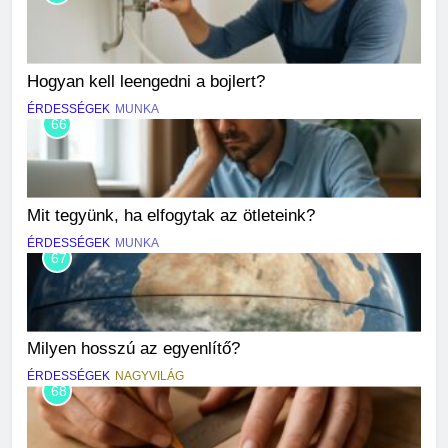
Hogyan kell leengedni a bojlert?
ÉRDESSÉGEK
MUNKA
66
Mit tegyünk, ha elfogytak az ötleteink?
ÉRDESSÉGEK
MUNKA
67
Milyen hosszú az egyenlítő?
ÉRDESSÉGEK
NAGYVILÁG
68