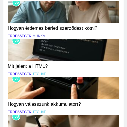
35
Hogyan érdemes bérleti szerződést kötni?
ÉRDESSÉGEK
MUNKA
36
Mit jelent a HTML?
ÉRDESSÉGEK
TECH/IT
37
Hogyan válasszunk akkumulátort?
ÉRDESSÉGEK
TECH/IT
38