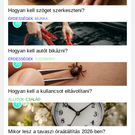
Hogyan kell szöget szerkeszteni?
ÉRDESSÉGEK
MUNKA
69
Hogyan kell autót bikázni?
ÉRDESSÉGEK
TUDOMÁNY
70
Hogyan kell a kullancsot eltávolítani?
ÁLLATOK
CSALÁD
71
Mikor lesz a tavaszi óraátállítás 2026-ben?