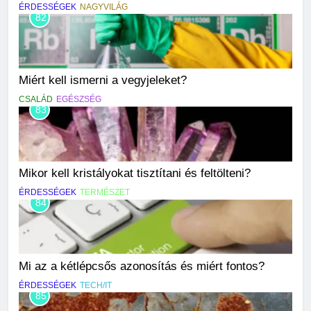
ÉRDESSÉGEK
NAGYVILÁG
82
Miért kell ismerni a vegyjeleket?
CSALÁD
EGÉSZSÉG
83
Mikor kell kristályokat tisztítani és feltölteni?
ÉRDESSÉGEK
TERMÉSZET
84
Mi az a kétlépcsős azonosítás és miért fontos?
ÉRDESSÉGEK
TECH/IT
85