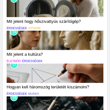
Mit jelent hogy hőszivattyús szárítógép?
ÉRDESSÉGEK
OTTHON
56
Mit jelent a kultúra?
ÉLETMÓD
ÉRDESSÉGEK
57
Hogyan kell háromszög területét kiszámolni?
ÉRDESSÉGEK
MUNKA
58