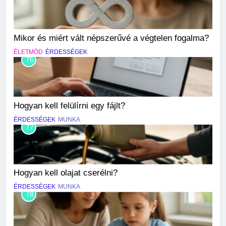
Mikor és miért vált népszerűvé a végtelen fogalma?
ÉLETMÓD
ÉRDESSÉGEK
76
Hogyan kell felülírni egy fájlt?
ÉRDESSÉGEK
MUNKA
77
Hogyan kell olajat cserélni?
ÉRDESSÉGEK
MUNKA
78