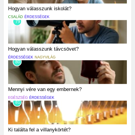
Hogyan válasszunk iskolát?
CSALÁD
ÉRDESSÉGEK
79
Hogyan válasszunk távcsövet?
ÉRDESSÉGEK
NAGYVILÁG
80
Mennyi vére van egy embernek?
EGÉSZSÉG
ÉRDESSÉGEK
81
Ki találta fel a villanykörtét?