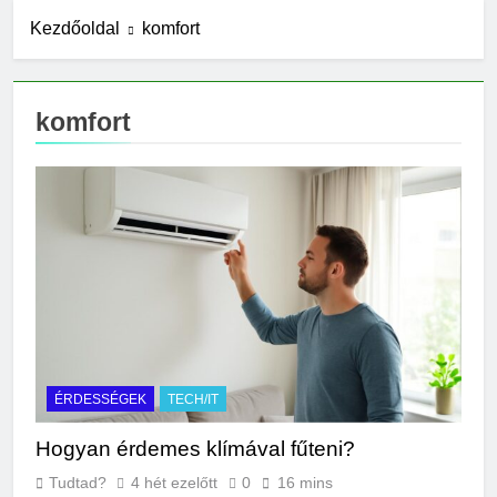
jelzés?
Kezdőoldal
komfort
14 Óra Ezelőtt
Mit jelent az alacsony
vérnyomás?
22 Óra Ezelőtt
komfort
Hogyan kell glettelni?
1 Nap Ezelőtt
Mikor kell büfiztetni a
babát?
2 Nap Ezelőtt
Mennyi cement kell?
2 Nap Ezelőtt
Mit jelent a thm hogy kell
számolni?
2 Nap Ezelőtt
Miért zsibbad a kéz?
ÉRDESSÉGEK
TECH/IT
3 Nap Ezelőtt
Hogyan érdemes klímával fűteni?
Miért fáj a váll?
3 Nap Ezelőtt
Tudtad?
4 hét ezelőtt
0
16 mins