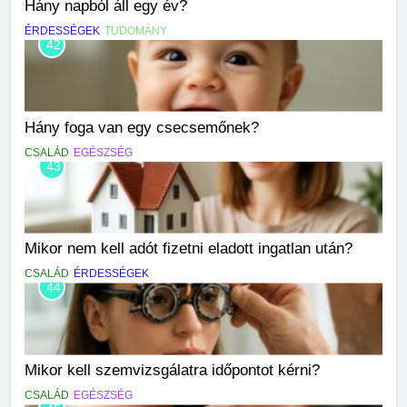
Hány napból áll egy év?
ÉRDESSÉGEK
TUDOMÁNY
42
Hány foga van egy csecsemőnek?
CSALÁD
EGÉSZSÉG
43
Mikor nem kell adót fizetni eladott ingatlan után?
CSALÁD
ÉRDESSÉGEK
44
Mikor kell szemvizsgálatra időpontot kérni?
CSALÁD
EGÉSZSÉG