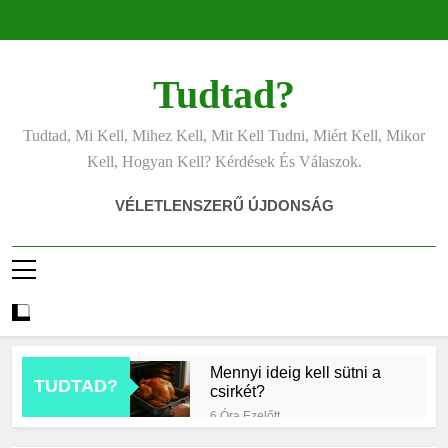
Ugrás
a
tartalomra
Tudtad?
Tudtad, Mi Kell, Mihez Kell, Mit Kell Tudni, Miért Kell, Mikor
Kell, Hogyan Kell? Kérdések És Válaszok.
VÉLETLENSZERŰ ÚJDONSÁG
Mennyi ideig kell sütni a
TUDTAD?
csirkét?
6 Óra Ezelőtt
Miért világít a motorhiba