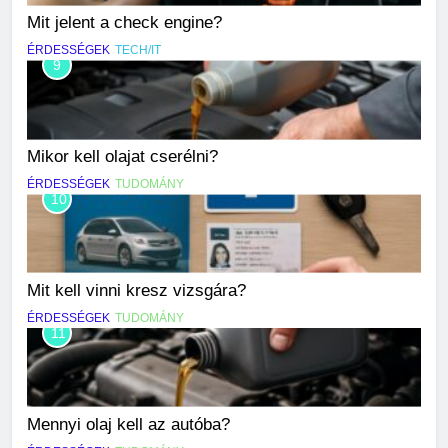
Mit jelent a check engine?
ÉRDESSÉGEK
TECH/IT
9
Mikor kell olajat cserélni?
ÉRDESSÉGEK
TUDOMÁNY
10
Mit kell vinni kresz vizsgára?
ÉRDESSÉGEK
TUDOMÁNY
11
Mennyi olaj kell az autóba?