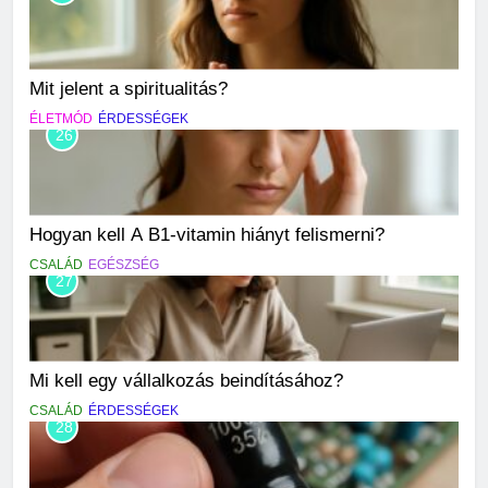
Mit jelent a spiritualitás?
ÉLETMÓD
ÉRDESSÉGEK
26
Hogyan kell A B1-vitamin hiányt felismerni?
CSALÁD
EGÉSZSÉG
27
Mi kell egy vállalkozás beindításához?
CSALÁD
ÉRDESSÉGEK
28