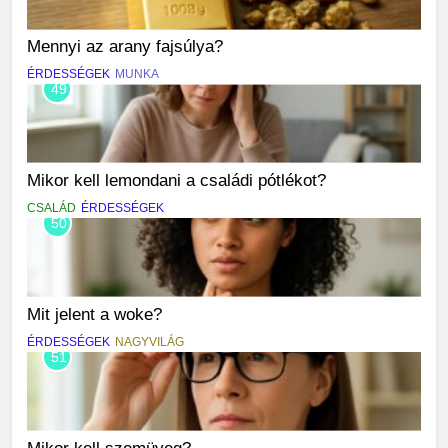
Mennyi az arany fajsúlya?
ÉRDESSÉGEK
MUNKA
49
Mikor kell lemondani a családi pótlékot?
CSALÁD
ÉRDESSÉGEK
50
Mit jelent a woke?
ÉRDESSÉGEK
NAGYVILÁG
51
Mikor kell szemüveg?