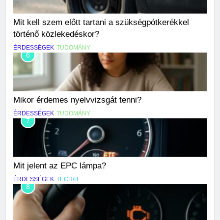
Mit kell szem előtt tartani a szükségpótkerékkel
történő közlekedéskor?
ÉRDESSÉGEK
TUDOMÁNY
6
Mikor érdemes nyelvvizsgát tenni?
ÉRDESSÉGEK
TUDOMÁNY
7
Mit jelent az EPC lámpa?
ÉRDESSÉGEK
TECH/IT
8