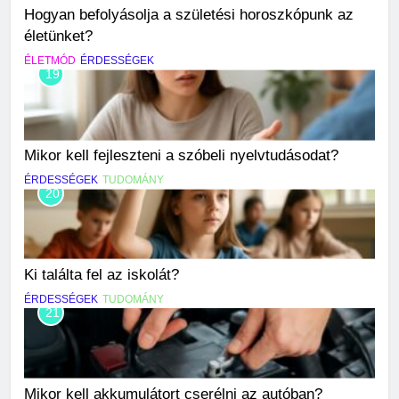
Hogyan befolyásolja a születési horoszkópunk az
életünket?
ÉLETMÓD
ÉRDESSÉGEK
19
Mikor kell fejleszteni a szóbeli nyelvtudásodat?
ÉRDESSÉGEK
TUDOMÁNY
20
Ki találta fel az iskolát?
ÉRDESSÉGEK
TUDOMÁNY
21
Mikor kell akkumulátort cserélni az autóban?