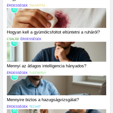
ÉRDESSÉGEK
TAKARÍTÁS
62
Hogyan kell a gyümölcsfoltot eltüntetni a ruháról?
CSALÁD
ÉRDESSÉGEK
63
Mennyi az átlagos intelligencia hányados?
ÉRDESSÉGEK
TUDOMÁNY
64
Mennyire biztos a hazugságvizsgálat?
ÉRDESSÉGEK
TECH/IT
65