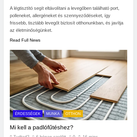
A légtisztító segít eltávolítani a levegőben található port,
polleneket, allergéneket és szennyeződéseket, így
frissebb, tisztább levegőt biztosít otthonunkban, és javítja
az életminőségünket.
Read Full News
ÉRDESSÉGEK
MUNKA
OTTHON
Mi kell a padlófűtéshez?
Tudtad?
6 hónap ezelőtt
0
16 mins