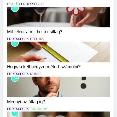
CSALÁD
ÉRDESSÉGEK
72
Mit jelent a michelin csillag?
ÉRDESSÉGEK
ÉTEL-ITAL
73
Hogyan kell négyzetmétert számolni?
ÉRDESSÉGEK
MUNKA
74
Mennyi az átlag iq?
ÉRDESSÉGEK
TUDOMÁNY
75