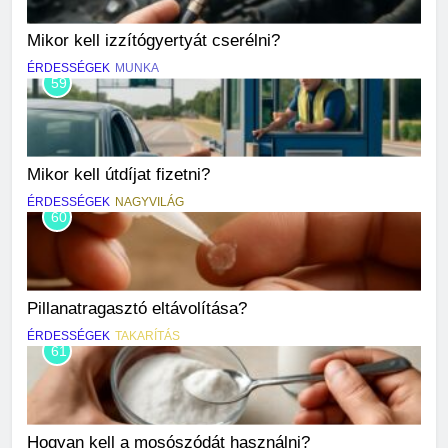
Mikor kell izzítógyertyát cserélni?
ÉRDESSÉGEK
MUNKA
59
Mikor kell útdíjat fizetni?
ÉRDESSÉGEK
NAGYVILÁG
60
Pillanatragasztó eltávolítása?
ÉRDESSÉGEK
TAKARÍTÁS
61
Hogyan kell a mosószódát használni?