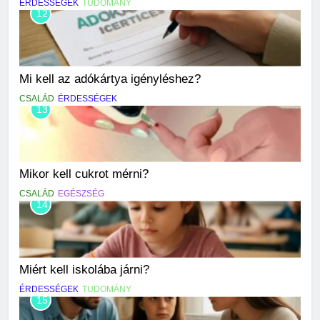
ÉRDESSÉGEK
TUDOMÁNY
12
Mi kell az adókártya igényléshez?
CSALÁD
ÉRDESSÉGEK
13
Mikor kell cukrot mérni?
CSALÁD
EGÉSZSÉG
14
Miért kell iskolába járni?
ÉRDESSÉGEK
TUDOMÁNY
15