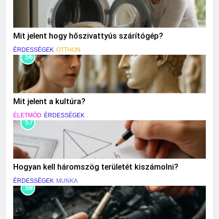
Mit jelent hogy hőszivattyús szárítógép?
ÉRDESSÉGEK
OTTHON
56
Mit jelent a kultúra?
ÉLETMÓD
ÉRDESSÉGEK
57
Hogyan kell háromszög területét kiszámolni?
ÉRDESSÉGEK
MUNKA
58