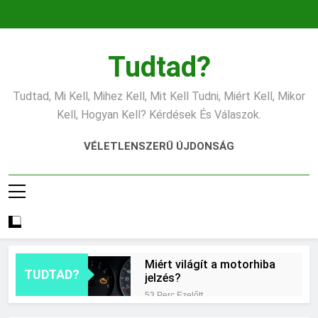
Ugrás
a
tartalomra
Tudtad?
Tudtad, Mi Kell, Mihez Kell, Mit Kell Tudni, Miért Kell, Mikor
Kell, Hogyan Kell? Kérdések És Válaszok.
VÉLETLENSZERŰ ÚJDONSÁG
Miért világít a motorhiba
TUDTAD?
jelzés?
53 Perc Ezelőtt
Mit jelent az alacsony