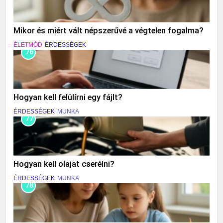
Mikor és miért vált népszerűvé a végtelen fogalma?
ÉLETMÓD
ÉRDESSÉGEK
76
Hogyan kell felülírni egy fájlt?
ÉRDESSÉGEK
MUNKA
77
Hogyan kell olajat cserélni?
ÉRDESSÉGEK
MUNKA
78