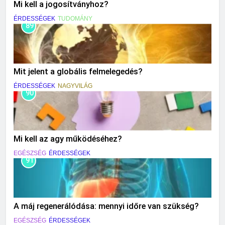
Mi kell a jogosítványhoz?
ÉRDESSÉGEK
TUDOMÁNY
89
Mit jelent a globális felmelegedés?
ÉRDESSÉGEK
NAGYVILÁG
90
Mi kell az agy működéséhez?
EGÉSZSÉG
ÉRDESSÉGEK
91
A máj regenerálódása: mennyi időre van szükség?
EGÉSZSÉG
ÉRDESSÉGEK