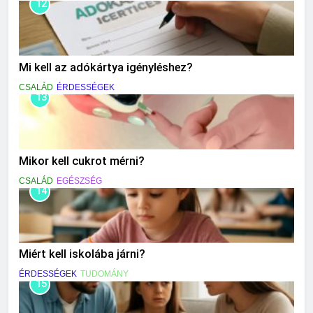
12
Mi kell az adókártya igényléshez?
CSALÁD
ÉRDESSÉGEK
13
Mikor kell cukrot mérni?
CSALÁD
EGÉSZSÉG
14
Miért kell iskolába járni?
ÉRDESSÉGEK
TUDOMÁNY
15