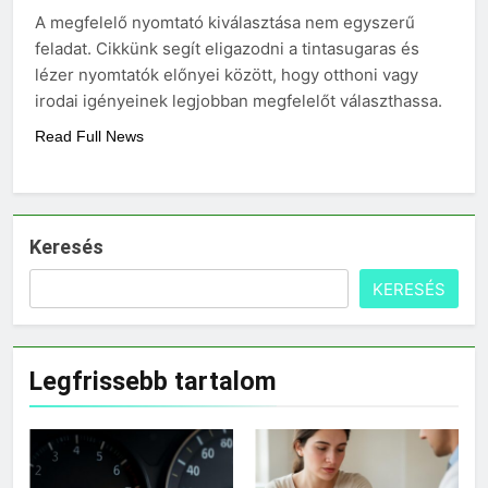
3 Nap Ezelőtt
A megfelelő nyomtató kiválasztása nem egyszerű
feladat. Cikkünk segít eligazodni a tintasugaras és
lézer nyomtatók előnyei között, hogy otthoni vagy
irodai igényeinek legjobban megfelelőt választhassa.
Read Full News
Keresés
KERESÉS
Legfrissebb tartalom