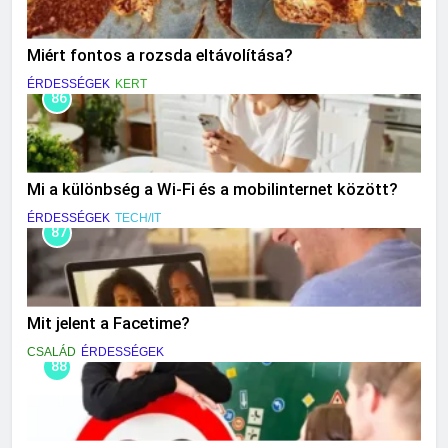
Miért fontos a rozsda eltávolítása?
ÉRDESSÉGEK
KERT
86
Mi a különbség a Wi-Fi és a mobilinternet között?
ÉRDESSÉGEK
TECH/IT
87
Mit jelent a Facetime?
CSALÁD
ÉRDESSÉGEK
88