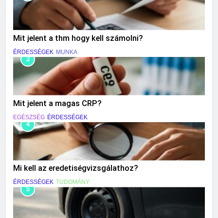
Mit jelent a thm hogy kell számolni?
ÉRDESSÉGEK
MUNKA
3
Mit jelent a magas CRP?
EGÉSZSÉG
ÉRDESSÉGEK
4
Mi kell az eredetiségvizsgálathoz?
ÉRDESSÉGEK
TUDOMÁNY
5