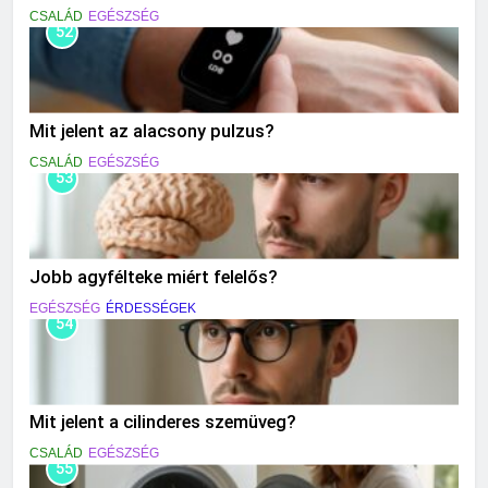
CSALÁD
EGÉSZSÉG
52
Mit jelent az alacsony pulzus?
CSALÁD
EGÉSZSÉG
53
Jobb agyfélteke miért felelős?
EGÉSZSÉG
ÉRDESSÉGEK
54
Mit jelent a cilinderes szemüveg?
CSALÁD
EGÉSZSÉG
55