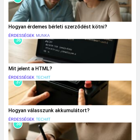
Hogyan érdemes bérleti szerződést kötni?
ÉRDESSÉGEK
MUNKA
36
Mit jelent a HTML?
ÉRDESSÉGEK
TECH/IT
37
Hogyan válasszunk akkumulátort?
ÉRDESSÉGEK
TECH/IT
38