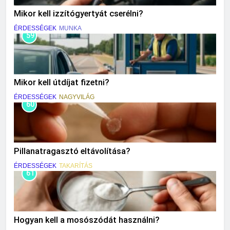
Mikor kell izzítógyertyát cserélni?
ÉRDESSÉGEK
MUNKA
59
Mikor kell útdíjat fizetni?
ÉRDESSÉGEK
NAGYVILÁG
60
Pillanatragasztó eltávolítása?
ÉRDESSÉGEK
TAKARÍTÁS
61
Hogyan kell a mosószódát használni?