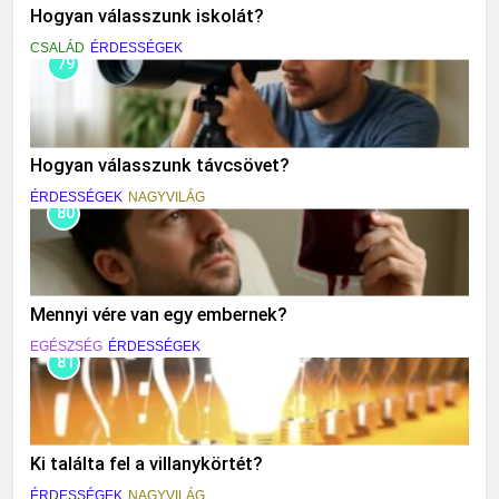
Hogyan válasszunk iskolát?
CSALÁD
ÉRDESSÉGEK
79
Hogyan válasszunk távcsövet?
ÉRDESSÉGEK
NAGYVILÁG
80
Mennyi vére van egy embernek?
EGÉSZSÉG
ÉRDESSÉGEK
81
Ki találta fel a villanykörtét?
ÉRDESSÉGEK
NAGYVILÁG