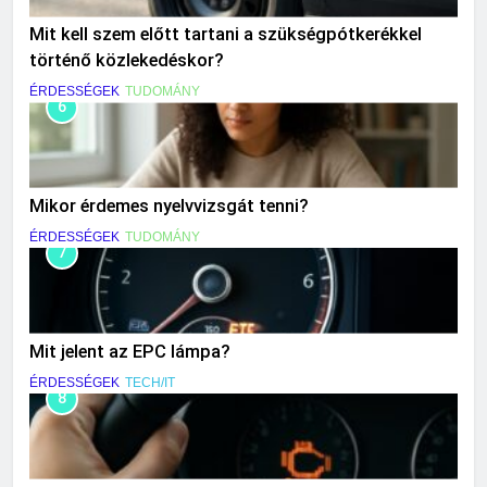
Mit kell szem előtt tartani a szükségpótkerékkel
történő közlekedéskor?
ÉRDESSÉGEK
TUDOMÁNY
6
Mikor érdemes nyelvvizsgát tenni?
ÉRDESSÉGEK
TUDOMÁNY
7
Mit jelent az EPC lámpa?
ÉRDESSÉGEK
TECH/IT
8