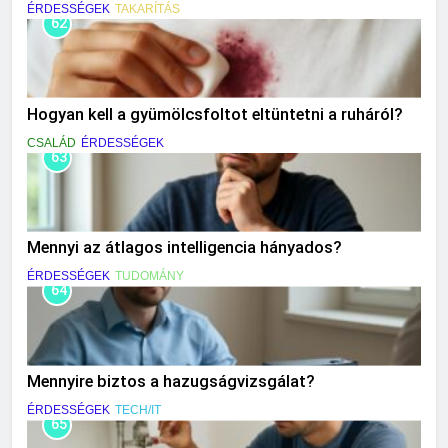
ÉRDESSÉGEK
TAKARÍTÁS
62
Hogyan kell a gyümölcsfoltot eltüntetni a ruháról?
CSALÁD
ÉRDESSÉGEK
63
Mennyi az átlagos intelligencia hányados?
ÉRDESSÉGEK
TUDOMÁNY
64
Mennyire biztos a hazugságvizsgálat?
ÉRDESSÉGEK
TECH/IT
65