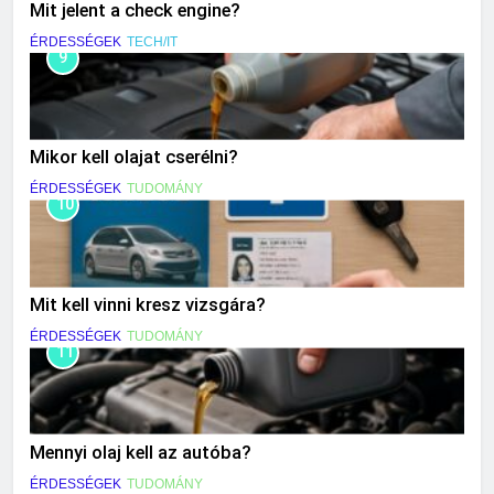
Mit jelent a check engine?
ÉRDESSÉGEK
TECH/IT
9
Mikor kell olajat cserélni?
ÉRDESSÉGEK
TUDOMÁNY
10
Mit kell vinni kresz vizsgára?
ÉRDESSÉGEK
TUDOMÁNY
11
Mennyi olaj kell az autóba?
ÉRDESSÉGEK
TUDOMÁNY