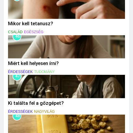
Mikor kell tetanusz?
CSALÁD
EGÉSZSÉG
46
Miért kell helyesen írni?
ÉRDESSÉGEK
TUDOMÁNY
47
Ki találta fel a gőzgépet?
ÉRDESSÉGEK
NAGYVILÁG
48