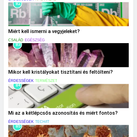
82
Miért kell ismerni a vegyjeleket?
CSALÁD
EGÉSZSÉG
83
Mikor kell kristályokat tisztítani és feltölteni?
ÉRDESSÉGEK
TERMÉSZET
84
Mi az a kétlépcsős azonosítás és miért fontos?
ÉRDESSÉGEK
TECH/IT
85