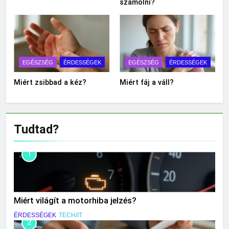
számolni?
EGÉSZSÉG
ÉRDESSÉGEK
EGÉSZSÉG
ÉRDESSÉGEK
Miért zsibbad a kéz?
Miért fáj a váll?
Tudtad?
1
Miért világít a motorhiba jelzés?
ÉRDESSÉGEK
TECH/IT
2