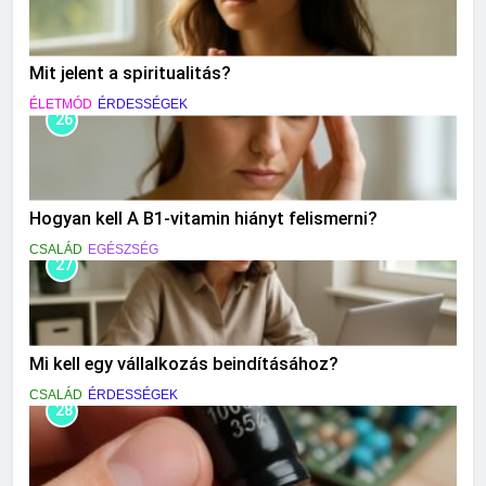
Mit jelent a spiritualitás?
ÉLETMÓD
ÉRDESSÉGEK
26
Hogyan kell A B1-vitamin hiányt felismerni?
CSALÁD
EGÉSZSÉG
27
Mi kell egy vállalkozás beindításához?
CSALÁD
ÉRDESSÉGEK
28