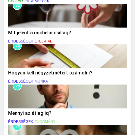
CSALÁD
ÉRDESSÉGEK
72
Mit jelent a michelin csillag?
ÉRDESSÉGEK
ÉTEL-ITAL
73
Hogyan kell négyzetmétert számolni?
ÉRDESSÉGEK
MUNKA
74
Mennyi az átlag iq?
ÉRDESSÉGEK
TUDOMÁNY
75