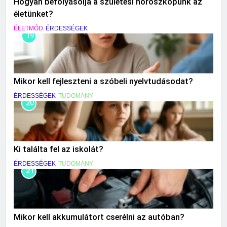
Hogyan befolyásolja a születési horoszkópunk az
életünket?
ÉLETMÓD
ÉRDESSÉGEK
19
Mikor kell fejleszteni a szóbeli nyelvtudásodat?
ÉRDESSÉGEK
TUDOMÁNY
20
Ki találta fel az iskolát?
ÉRDESSÉGEK
TUDOMÁNY
21
Mikor kell akkumulátort cserélni az autóban?