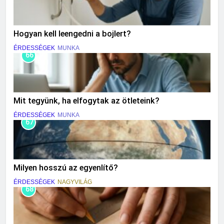
Hogyan kell leengedni a bojlert?
ÉRDESSÉGEK
MUNKA
66
Mit tegyünk, ha elfogytak az ötleteink?
ÉRDESSÉGEK
MUNKA
67
Milyen hosszú az egyenlítő?
ÉRDESSÉGEK
NAGYVILÁG
68