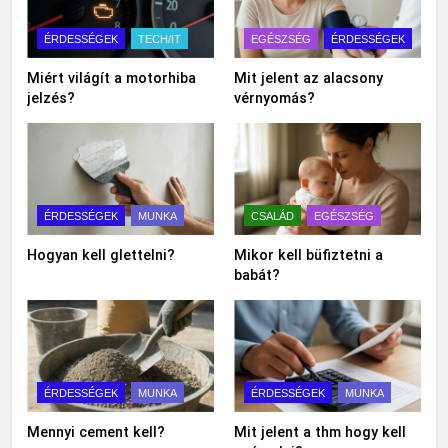
ÉRDESSÉGEK
TECH/IT
EGÉSZSÉG
ÉRDESSÉGEK
Miért világít a motorhiba
Mit jelent az alacsony
jelzés?
vérnyomás?
ÉRDESSÉGEK
MUNKA
CSALÁD
EGÉSZSÉG
Hogyan kell glettelni?
Mikor kell büfiztetni a
babát?
ÉRDESSÉGEK
MUNKA
ÉRDESSÉGEK
MUNKA
Mennyi cement kell?
Mit jelent a thm hogy kell