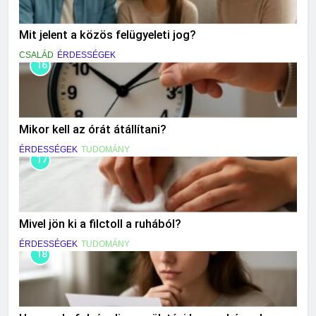
Mit jelent a közös felügyeleti jog?
CSALÁD
ÉRDESSÉGEK
16
Mikor kell az órát átállítani?
ÉRDESSÉGEK
TUDOMÁNY
17
Mivel jön ki a filctoll a ruhából?
ÉRDESSÉGEK
TUDOMÁNY
18