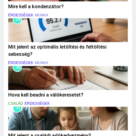
Mire kell a kondenzátor?
ÉRDESSÉGEK
MUNKA
29
Mit jelent az optimális letöltési és feltöltési
sebesség?
ÉRDESSÉGEK
MUNKA
30
Hova kell beadni a válókeresetet?
CSALÁD
ÉRDESSÉGEK
31
Mit jelent a családi adókedvezmény?