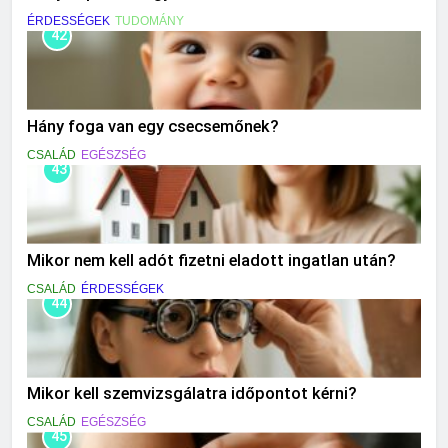
ÉRDESSÉGEK
TUDOMÁNY
42
Hány foga van egy csecsemőnek?
CSALÁD
EGÉSZSÉG
43
Mikor nem kell adót fizetni eladott ingatlan után?
CSALÁD
ÉRDESSÉGEK
44
Mikor kell szemvizsgálatra időpontot kérni?
CSALÁD
EGÉSZSÉG
45