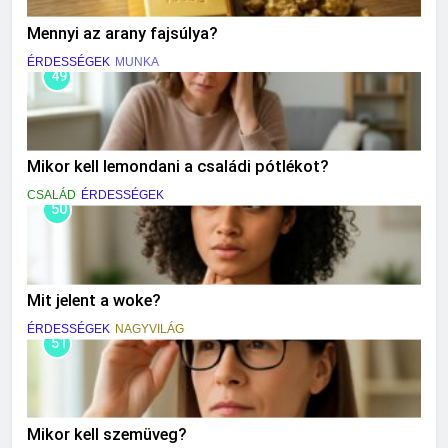
Mennyi az arany fajsúlya?
ÉRDESSÉGEK
MUNKA
49
Mikor kell lemondani a családi pótlékot?
CSALÁD
ÉRDESSÉGEK
50
Mit jelent a woke?
ÉRDESSÉGEK
NAGYVILÁG
51
Mikor kell szemüveg?