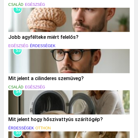
CSALÁD
EGÉSZSÉG
52
Jobb agyfélteke miért felelős?
EGÉSZSÉG
ÉRDESSÉGEK
53
Mit jelent a cilinderes szemüveg?
CSALÁD
EGÉSZSÉG
54
Mit jelent hogy hőszivattyús szárítógép?
ÉRDESSÉGEK
OTTHON
55