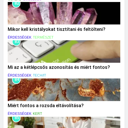
82
Mikor kell kristályokat tisztítani és feltölteni?
ÉRDESSÉGEK
TERMÉSZET
83
Mi az a kétlépcsős azonosítás és miért fontos?
ÉRDESSÉGEK
TECH/IT
84
Miért fontos a rozsda eltávolítása?
ÉRDESSÉGEK
KERT
85