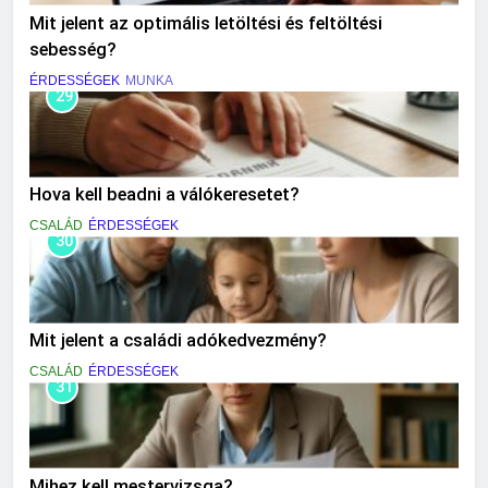
Mit jelent az optimális letöltési és feltöltési
sebesség?
ÉRDESSÉGEK
MUNKA
29
Hova kell beadni a válókeresetet?
CSALÁD
ÉRDESSÉGEK
30
Mit jelent a családi adókedvezmény?
CSALÁD
ÉRDESSÉGEK
31
Mihez kell mestervizsga?