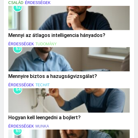
CSALÁD
ÉRDESSÉGEK
62
Mennyi az átlagos intelligencia hányados?
ÉRDESSÉGEK
TUDOMÁNY
63
Mennyire biztos a hazugságvizsgálat?
ÉRDESSÉGEK
TECH/IT
64
Hogyan kell leengedni a bojlert?
ÉRDESSÉGEK
MUNKA
65