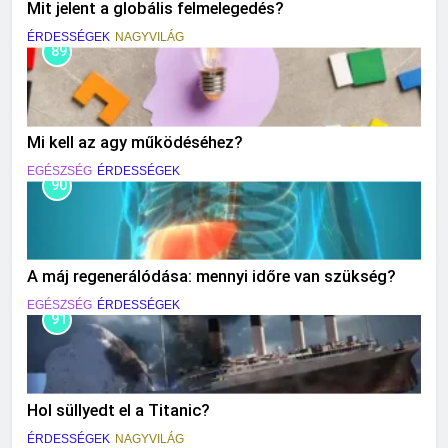
Mit jelent a globális felmelegedés?
ÉRDESSÉGEK
NAGYVILÁG
89
Mi kell az agy működéséhez?
EGÉSZSÉG
ÉRDESSÉGEK
90
A máj regenerálódása: mennyi időre van szükség?
EGÉSZSÉG
ÉRDESSÉGEK
91
Hol süllyedt el a Titanic?
ÉRDESSÉGEK
NAGYVILÁG