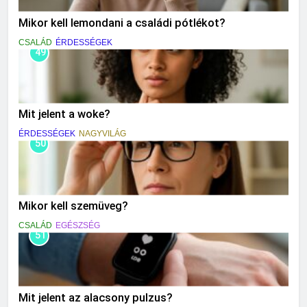
Mikor kell lemondani a családi pótlékot?
CSALÁD
ÉRDESSÉGEK
49
Mit jelent a woke?
ÉRDESSÉGEK
NAGYVILÁG
50
Mikor kell szemüveg?
CSALÁD
EGÉSZSÉG
51
Mit jelent az alacsony pulzus?