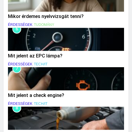
Mikor érdemes nyelvvizsgát tenni?
ÉRDESSÉGEK
TUDOMÁNY
6
Mit jelent az EPC lámpa?
ÉRDESSÉGEK
TECH/IT
7
Mit jelent a check engine?
ÉRDESSÉGEK
TECH/IT
8