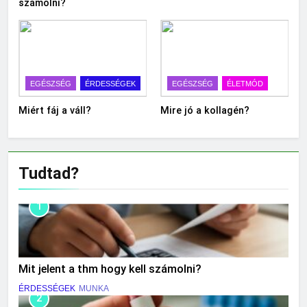
számolni?
EGÉSZSÉG
ÉRDESSÉGEK
EGÉSZSÉG
ÉLETMÓD
Miért fáj a váll?
Mire jó a kollagén?
Tudtad?
1
Mit jelent a thm hogy kell számolni?
ÉRDESSÉGEK
MUNKA
2