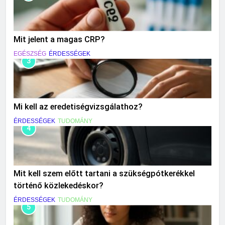
Mit jelent a magas CRP?
EGÉSZSÉG
ÉRDESSÉGEK
3
Mi kell az eredetiségvizsgálathoz?
ÉRDESSÉGEK
TUDOMÁNY
4
Mit kell szem előtt tartani a szükségpótkerékkel
történő közlekedéskor?
ÉRDESSÉGEK
TUDOMÁNY
5