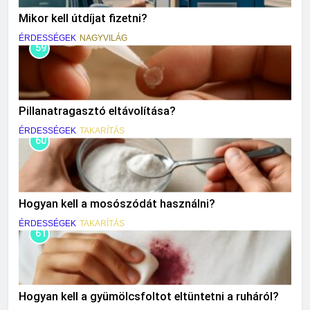
Mikor kell útdíjat fizetni?
ÉRDESSÉGEK
NAGYVILÁG
59
Pillanatragasztó eltávolítása?
ÉRDESSÉGEK
TAKARÍTÁS
60
Hogyan kell a mosószódát használni?
ÉRDESSÉGEK
TAKARÍTÁS
61
Hogyan kell a gyümölcsfoltot eltüntetni a ruháról?