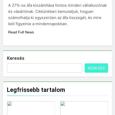
A 27%-os áfa kiszámítása fontos minden vállalkozónak
3 Nap Ezelőtt
és vásárlónak. Cikkünkben bemutatjuk, hogyan
számolhatja ki egyszerűen az áfa összegét, és mire
kell figyelnie a mindennapokban.
Read Full News
Keresés
KERESÉS
Legfrissebb tartalom