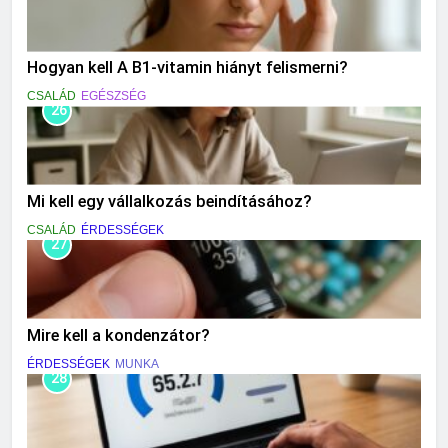
Hogyan kell A B1-vitamin hiányt felismerni?
CSALÁD
EGÉSZSÉG
26
Mi kell egy vállalkozás beindításához?
CSALÁD
ÉRDESSÉGEK
27
Mire kell a kondenzátor?
ÉRDESSÉGEK
MUNKA
28