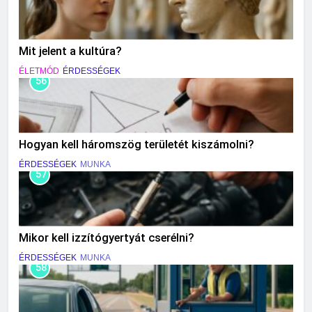
Mit jelent a kultúra?
ÉLETMÓD
ÉRDESSÉGEK
56
Hogyan kell háromszög területét kiszámolni?
ÉRDESSÉGEK
MUNKA
57
Mikor kell izzítógyertyát cserélni?
ÉRDESSÉGEK
MUNKA
58