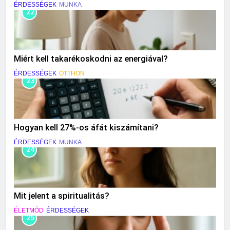
ÉRDESSÉGEK
MUNKA
22
Miért kell takarékoskodni az energiával?
ÉRDESSÉGEK
OTTHON
23
Hogyan kell 27%-os áfát kiszámítani?
ÉRDESSÉGEK
MUNKA
24
Mit jelent a spiritualitás?
ÉLETMÓD
ÉRDESSÉGEK
25