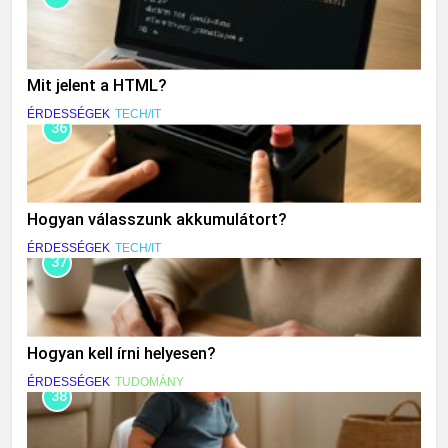
Mit jelent a HTML?
ÉRDESSÉGEK
TECH/IT
36
Hogyan válasszunk akkumulátort?
ÉRDESSÉGEK
TECH/IT
37
Hogyan kell írni helyesen?
ÉRDESSÉGEK
TUDOMÁNY
38