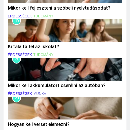
Mikor kell fejleszteni a szóbeli nyelvtudásodat?
ÉRDESSÉGEK
TUDOMÁNY
19
Ki találta fel az iskolát?
ÉRDESSÉGEK
TUDOMÁNY
20
Mikor kell akkumulátort cserélni az autóban?
ÉRDESSÉGEK
MUNKA
21
Hogyan kell verset elemezni?