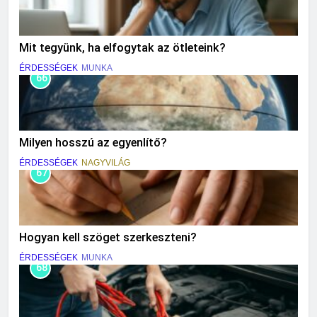
Mit tegyünk, ha elfogytak az ötleteink?
ÉRDESSÉGEK
MUNKA
66
Milyen hosszú az egyenlítő?
ÉRDESSÉGEK
NAGYVILÁG
67
Hogyan kell szöget szerkeszteni?
ÉRDESSÉGEK
MUNKA
68