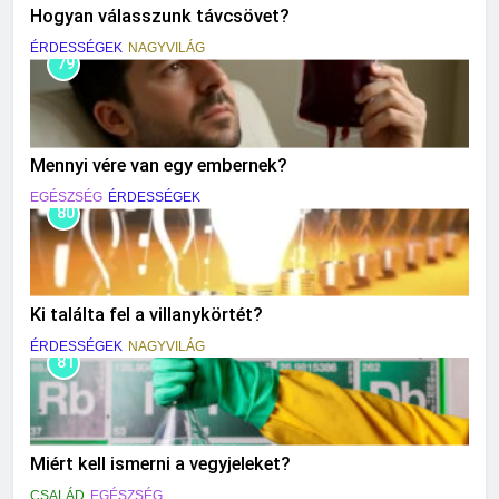
Hogyan válasszunk távcsövet?
ÉRDESSÉGEK
NAGYVILÁG
79
Mennyi vére van egy embernek?
EGÉSZSÉG
ÉRDESSÉGEK
80
Ki találta fel a villanykörtét?
ÉRDESSÉGEK
NAGYVILÁG
81
Miért kell ismerni a vegyjeleket?
CSALÁD
EGÉSZSÉG