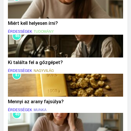
Miért kell helyesen írni?
ÉRDESSÉGEK
TUDOMÁNY
46
Ki találta fel a gőzgépet?
ÉRDESSÉGEK
NAGYVILÁG
47
Mennyi az arany fajsúlya?
ÉRDESSÉGEK
MUNKA
48