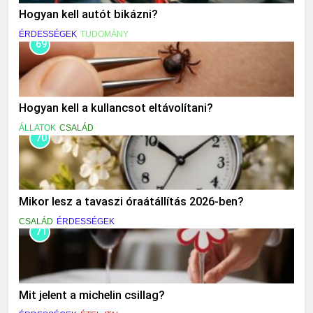
Hogyan kell autót bikázni?
ÉRDESSÉGEK
TUDOMÁNY
69
Hogyan kell a kullancsot eltávolítani?
ÁLLATOK
CSALÁD
70
Mikor lesz a tavaszi óraátállítás 2026-ben?
CSALÁD
ÉRDESSÉGEK
71
Mit jelent a michelin csillag?