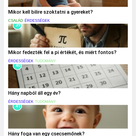
Mikor kell bilire szoktatni a gyereket?
CSALÁD
ÉRDESSÉGEK
39
Mikor fedezték fel a pi értékét, és miért fontos?
ÉRDESSÉGEK
TUDOMÁNY
40
Hány napból áll egy év?
ÉRDESSÉGEK
TUDOMÁNY
41
Hány foga van egy csecsemőnek?