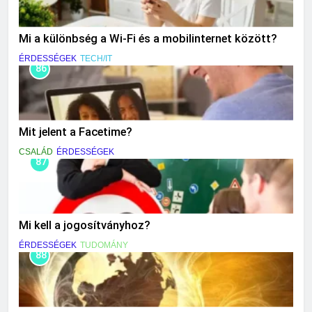
Mi a különbség a Wi-Fi és a mobilinternet között?
ÉRDESSÉGEK
TECH/IT
86
Mit jelent a Facetime?
CSALÁD
ÉRDESSÉGEK
87
Mi kell a jogosítványhoz?
ÉRDESSÉGEK
TUDOMÁNY
88