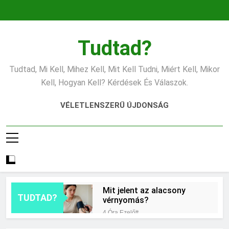
Ugrás
a
tartalomra
Tudtad?
Tudtad, Mi Kell, Mihez Kell, Mit Kell Tudni, Miért Kell, Mikor
Kell, Hogyan Kell? Kérdések És Válaszok.
VÉLETLENSZERŰ ÚJDONSÁG
Mit jelent az alacsony
TUDTAD?
vérnyomás?
4 Óra Ezelőtt
Hogyan kell glettelni?