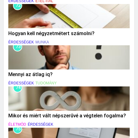
ÉRDESSÉGEK
ÉTEL-ITAL
72
Hogyan kell négyzetmétert számolni?
ÉRDESSÉGEK
MUNKA
73
Mennyi az átlag iq?
ÉRDESSÉGEK
TUDOMÁNY
74
Mikor és miért vált népszerűvé a végtelen fogalma?
ÉLETMÓD
ÉRDESSÉGEK
75