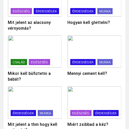
EGÉSZSÉG
ÉRDESSÉGEK
ÉRDESSÉGEK
MUNKA
Mit jelent az alacsony
Hogyan kell glettelni?
vérnyomás?
CSALÁD
EGÉSZSÉG
ÉRDESSÉGEK
MUNKA
Mikor kell büfiztetni a
Mennyi cement kell?
babát?
ÉRDESSÉGEK
MUNKA
EGÉSZSÉG
ÉRDESSÉGEK
Mit jelent a thm hogy kell
Miért zsibbad a kéz?