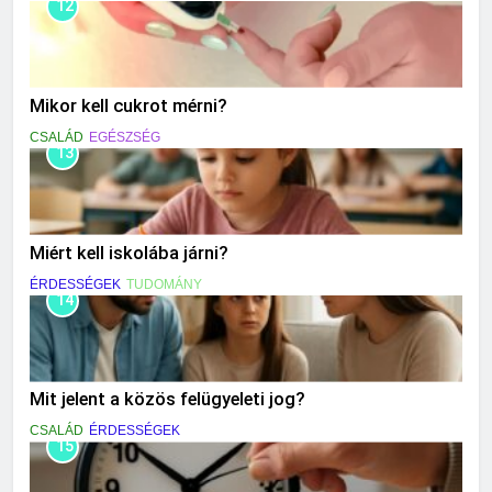
12
Mikor kell cukrot mérni?
CSALÁD
EGÉSZSÉG
13
Miért kell iskolába járni?
ÉRDESSÉGEK
TUDOMÁNY
14
Mit jelent a közös felügyeleti jog?
CSALÁD
ÉRDESSÉGEK
15