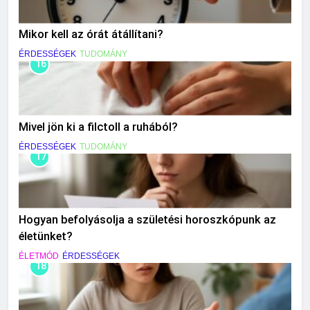
Mikor kell az órát átállítani?
ÉRDESSÉGEK
TUDOMÁNY
16
Mivel jön ki a filctoll a ruhából?
ÉRDESSÉGEK
TUDOMÁNY
17
Hogyan befolyásolja a születési horoszkópunk az
életünket?
ÉLETMÓD
ÉRDESSÉGEK
18