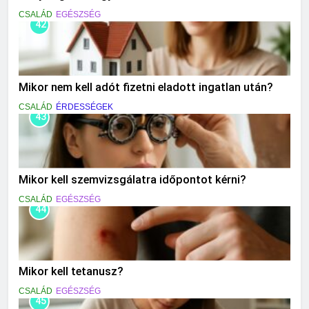
CSALÁD
EGÉSZSÉG
42
Mikor nem kell adót fizetni eladott ingatlan után?
CSALÁD
ÉRDESSÉGEK
43
Mikor kell szemvizsgálatra időpontot kérni?
CSALÁD
EGÉSZSÉG
44
Mikor kell tetanusz?
CSALÁD
EGÉSZSÉG
45