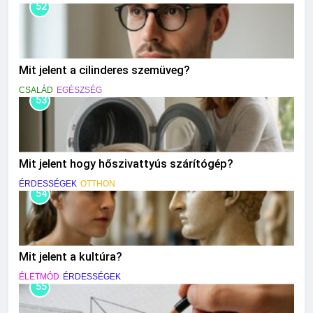
52
Mit jelent a cilinderes szemüveg?
CSALÁD
EGÉSZSÉG
53
Mit jelent hogy hőszivattyús szárítógép?
ÉRDESSÉGEK
OTTHON
54
Mit jelent a kultúra?
ÉLETMÓD
ÉRDESSÉGEK
55