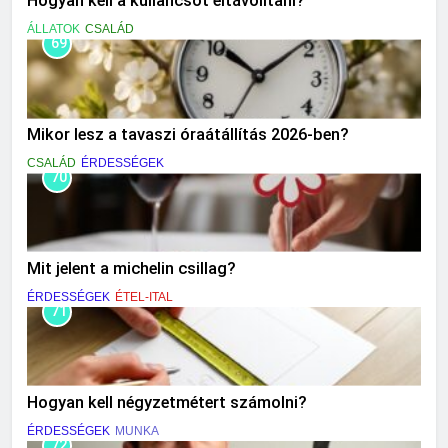
Hogyan kell a kullancsot eltávolítani?
ÁLLATOK
CSALÁD
69
Mikor lesz a tavaszi óraátállítás 2026-ben?
CSALÁD
ÉRDESSÉGEK
70
Mit jelent a michelin csillag?
ÉRDESSÉGEK
ÉTEL-ITAL
71
Hogyan kell négyzetmétert számolni?
ÉRDESSÉGEK
MUNKA
72