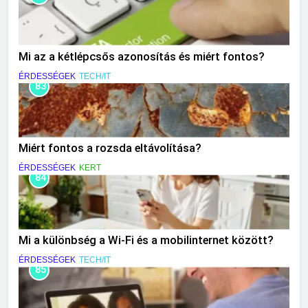
Mi az a kétlépcsős azonosítás és miért fontos?
ÉRDESSÉGEK
TECH/IT
83
Miért fontos a rozsda eltávolítása?
ÉRDESSÉGEK
KERT
84
Mi a különbség a Wi-Fi és a mobilinternet között?
ÉRDESSÉGEK
TECH/IT
85