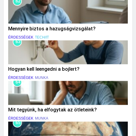
62
Mennyire biztos a hazugságvizsgálat?
ÉRDESSÉGEK
TECH/IT
63
Hogyan kell leengedni a bojlert?
ÉRDESSÉGEK
MUNKA
64
Mit tegyünk, ha elfogytak az ötleteink?
ÉRDESSÉGEK
MUNKA
65