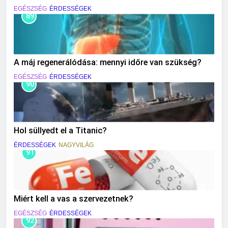
EGÉSZSÉG
ÉRDESSÉGEK
89
A máj regenerálódása: mennyi időre van szükség?
EGÉSZSÉG
ÉRDESSÉGEK
90
Hol süllyedt el a Titanic?
ÉRDESSÉGEK
NAGYVILÁG
91
Miért kell a vas a szervezetnek?
EGÉSZSÉG
ÉRDESSÉGEK
92