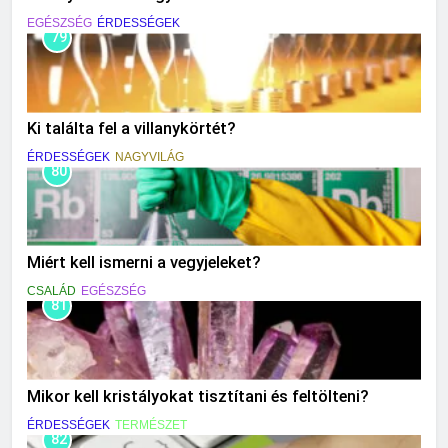
EGÉSZSÉG
ÉRDESSÉGEK
79
Ki találta fel a villanykörtét?
ÉRDESSÉGEK
NAGYVILÁG
80
Miért kell ismerni a vegyjeleket?
CSALÁD
EGÉSZSÉG
81
Mikor kell kristályokat tisztítani és feltölteni?
ÉRDESSÉGEK
TERMÉSZET
82