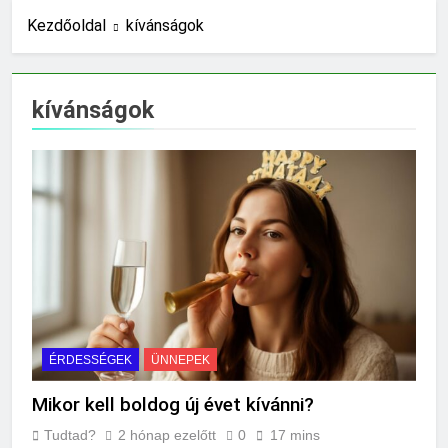
Mennyi a végkielégítés?
Kezdőoldal
kívánságok
22 Óra Ezelőtt
Mit jelent a magas
CRP?
kívánságok
1 Nap Ezelőtt
Mikor kell tetőt
cserélni?
2 Nap Ezelőtt
Mit jelent a magas
vérnyomás?
2 Nap Ezelőtt
Milyen fűtést érdemes
választani?
2 Nap Ezelőtt
Mennyi a táppénz?
ÉRDESSÉGEK
ÜNNEPEK
3 Nap Ezelőtt
Mi kell az
Mikor kell boldog új évet kívánni?
eredetiségvizsgálathoz?
3 Nap Ezelőtt
Tudtad?
2 hónap ezelőtt
0
17 mins