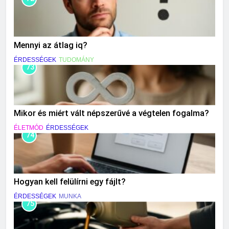
Mennyi az átlag iq?
ÉRDESSÉGEK
TUDOMÁNY
73
Mikor és miért vált népszerűvé a végtelen fogalma?
ÉLETMÓD
ÉRDESSÉGEK
74
Hogyan kell felülírni egy fájlt?
ÉRDESSÉGEK
MUNKA
75