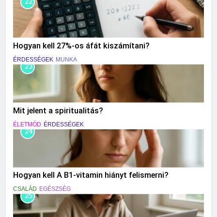
22
Hogyan kell 27%-os áfát kiszámítani?
ÉRDESSÉGEK
MUNKA
23
Mit jelent a spiritualitás?
ÉLETMÓD
ÉRDESSÉGEK
24
Hogyan kell A B1-vitamin hiányt felismerni?
CSALÁD
EGÉSZSÉG
25