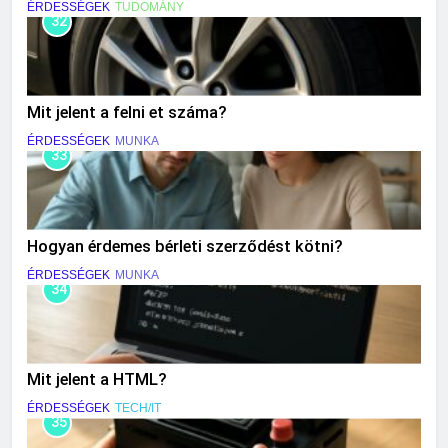
ÉRDESSÉGEK
TUDOMÁNY
32
Mit jelent a felni et száma?
ÉRDESSÉGEK
MUNKA
33
Hogyan érdemes bérleti szerződést kötni?
ÉRDESSÉGEK
MUNKA
34
Mit jelent a HTML?
ÉRDESSÉGEK
TECH/IT
35