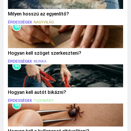
Milyen hosszú az egyenlítő?
ÉRDESSÉGEK
NAGYVILÁG
66
Hogyan kell szöget szerkeszteni?
ÉRDESSÉGEK
MUNKA
67
Hogyan kell autót bikázni?
ÉRDESSÉGEK
TUDOMÁNY
68