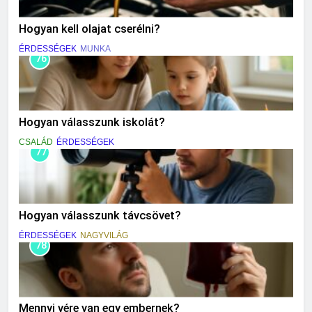
Hogyan kell olajat cserélni?
ÉRDESSÉGEK
MUNKA
76
Hogyan válasszunk iskolát?
CSALÁD
ÉRDESSÉGEK
77
Hogyan válasszunk távcsövet?
ÉRDESSÉGEK
NAGYVILÁG
78
Mennyi vére van egy embernek?