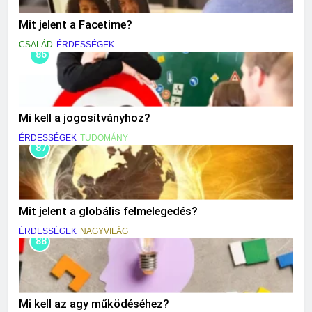
Mit jelent a Facetime?
CSALÁD
ÉRDESSÉGEK
86
Mi kell a jogosítványhoz?
ÉRDESSÉGEK
TUDOMÁNY
87
Mit jelent a globális felmelegedés?
ÉRDESSÉGEK
NAGYVILÁG
88
Mi kell az agy működéséhez?