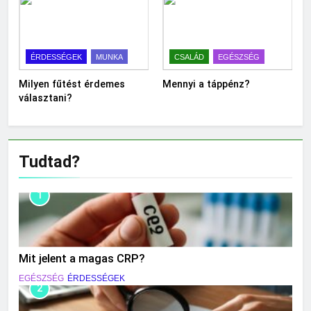
ÉRDESSÉGEK
MUNKA
CSALÁD
EGÉSZSÉG
Milyen fűtést érdemes
Mennyi a táppénz?
választani?
Tudtad?
1
Mit jelent a magas CRP?
EGÉSZSÉG
ÉRDESSÉGEK
2