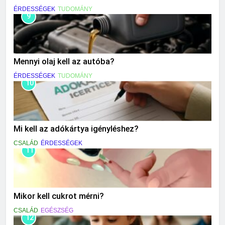
ÉRDESSÉGEK
TUDOMÁNY
9
Mennyi olaj kell az autóba?
ÉRDESSÉGEK
TUDOMÁNY
10
Mi kell az adókártya igényléshez?
CSALÁD
ÉRDESSÉGEK
11
Mikor kell cukrot mérni?
CSALÁD
EGÉSZSÉG
12