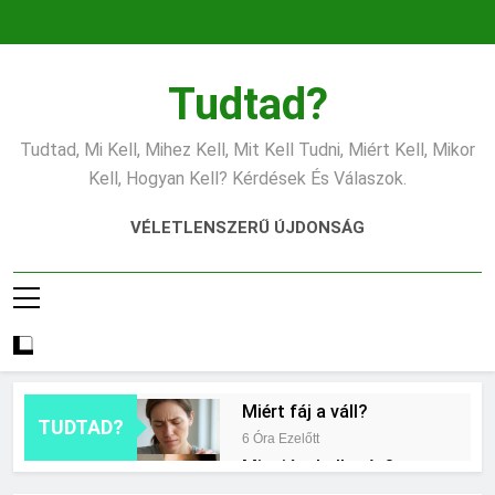
Ugrás
a
tartalomra
Tudtad?
Tudtad, Mi Kell, Mihez Kell, Mit Kell Tudni, Miért Kell, Mikor
Kell, Hogyan Kell? Kérdések És Válaszok.
VÉLETLENSZERŰ ÚJDONSÁG
Miért fáj a váll?
TUDTAD?
6 Óra Ezelőtt
Mire jó a kollagén?
14 Óra Ezelőtt