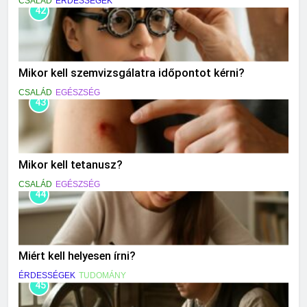
CSALÁD
ÉRDESSÉGEK
42
Mikor kell szemvizsgálatra időpontot kérni?
CSALÁD
EGÉSZSÉG
43
Mikor kell tetanusz?
CSALÁD
EGÉSZSÉG
44
Miért kell helyesen írni?
ÉRDESSÉGEK
TUDOMÁNY
45