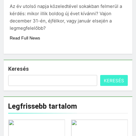
Mit hány fokon kell
Az év utolsó napja közeledtével sokakban felmerül a
mosni?
kérdés: mikor illik boldog új évet kívánni? Vajon
3 Nap Ezelőtt
december 31-én, éjfélkor, vagy január elsején a
legmegfelelőbb?
Read Full News
Keresés
KERESÉS
Legfrissebb tartalom