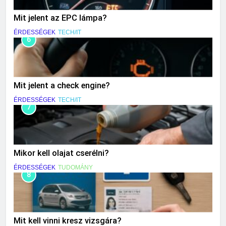
Mit jelent az EPC lámpa?
ÉRDESSÉGEK
TECH/IT
6
Mit jelent a check engine?
ÉRDESSÉGEK
TECH/IT
7
Mikor kell olajat cserélni?
ÉRDESSÉGEK
TUDOMÁNY
8
Mit kell vinni kresz vizsgára?