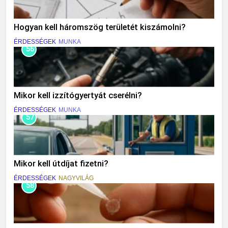
Hogyan kell háromszög területét kiszámolni?
ÉRDESSÉGEK
MUNKA
56
Mikor kell izzítógyertyát cserélni?
ÉRDESSÉGEK
MUNKA
57
Mikor kell útdíjat fizetni?
ÉRDESSÉGEK
NAGYVILÁG
58