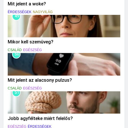
Mit jelent a woke?
ÉRDESSÉGEK
NAGYVILÁG
49
Mikor kell szemüveg?
CSALÁD
EGÉSZSÉG
50
Mit jelent az alacsony pulzus?
CSALÁD
EGÉSZSÉG
51
Jobb agyfélteke miért felelős?
EGÉSZSÉG
ÉRDESSÉGEK