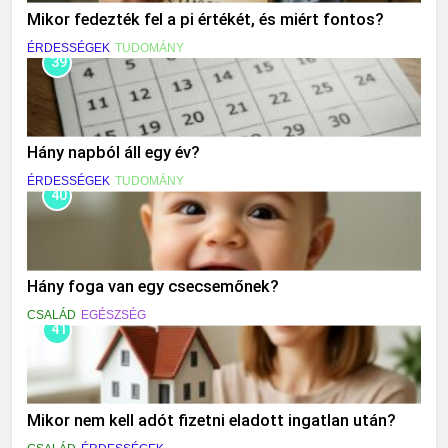
Mikor fedezték fel a pi értékét, és miért fontos?
ÉRDESSÉGEK
TUDOMÁNY
39
Hány napból áll egy év?
ÉRDESSÉGEK
TUDOMÁNY
40
Hány foga van egy csecsemőnek?
CSALÁD
EGÉSZSÉG
41
Mikor nem kell adót fizetni eladott ingatlan után?