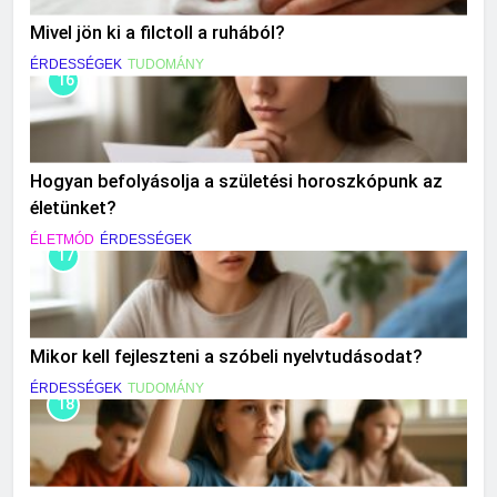
Mivel jön ki a filctoll a ruhából?
ÉRDESSÉGEK
TUDOMÁNY
16
Hogyan befolyásolja a születési horoszkópunk az
életünket?
ÉLETMÓD
ÉRDESSÉGEK
17
Mikor kell fejleszteni a szóbeli nyelvtudásodat?
ÉRDESSÉGEK
TUDOMÁNY
18