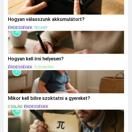
Hogyan válasszunk akkumulátort?
ÉRDESSÉGEK
TECH/IT
36
Hogyan kell írni helyesen?
ÉRDESSÉGEK
TUDOMÁNY
37
Mikor kell bilire szoktatni a gyereket?
CSALÁD
ÉRDESSÉGEK
38