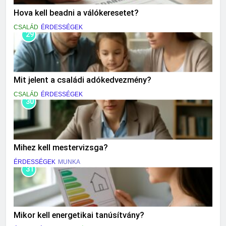
Hova kell beadni a válókeresetet?
CSALÁD
ÉRDESSÉGEK
29
Mit jelent a családi adókedvezmény?
CSALÁD
ÉRDESSÉGEK
30
Mihez kell mestervizsga?
ÉRDESSÉGEK
MUNKA
31
Mikor kell energetikai tanúsítvány?