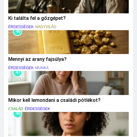
Ki találta fel a gőzgépet?
ÉRDESSÉGEK
NAGYVILÁG
46
Mennyi az arany fajsúlya?
ÉRDESSÉGEK
MUNKA
47
Mikor kell lemondani a családi pótlékot?
CSALÁD
ÉRDESSÉGEK
48