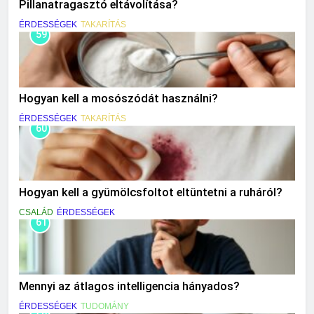
Pillanatragasztó eltávolítása?
ÉRDESSÉGEK
TAKARÍTÁS
59
Hogyan kell a mosószódát használni?
ÉRDESSÉGEK
TAKARÍTÁS
60
Hogyan kell a gyümölcsfoltot eltüntetni a ruháról?
CSALÁD
ÉRDESSÉGEK
61
Mennyi az átlagos intelligencia hányados?
ÉRDESSÉGEK
TUDOMÁNY