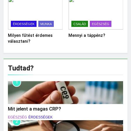
ÉRDESSÉGEK
MUNKA
CSALÁD
EGÉSZSÉG
Milyen fűtést érdemes
Mennyi a táppénz?
választani?
Tudtad?
1
Mit jelent a magas CRP?
EGÉSZSÉG
ÉRDESSÉGEK
2