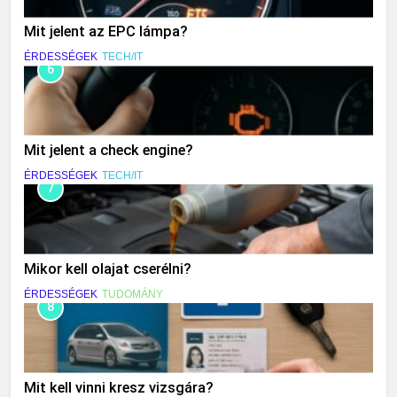
Mit jelent az EPC lámpa?
ÉRDESSÉGEK
TECH/IT
6
Mit jelent a check engine?
ÉRDESSÉGEK
TECH/IT
7
Mikor kell olajat cserélni?
ÉRDESSÉGEK
TUDOMÁNY
8
Mit kell vinni kresz vizsgára?