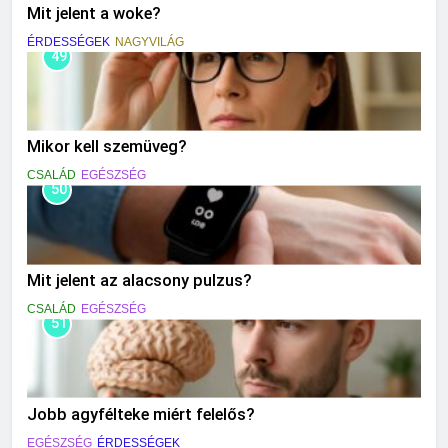
Mit jelent a woke?
ÉRDESSÉGEK
NAGYVILÁG
49
Mikor kell szemüveg?
CSALÁD
EGÉSZSÉG
50
Mit jelent az alacsony pulzus?
CSALÁD
EGÉSZSÉG
51
Jobb agyfélteke miért felelős?
EGÉSZSÉG
ÉRDESSÉGEK