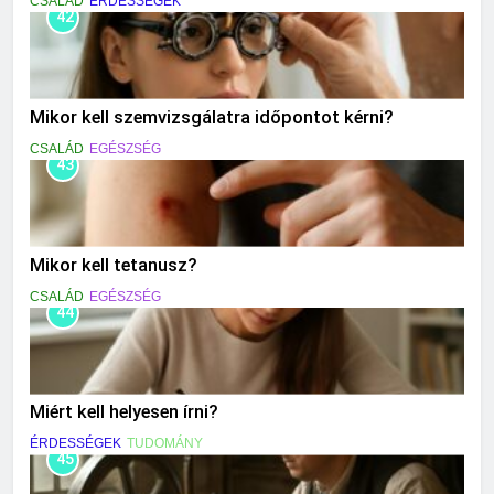
CSALÁD
ÉRDESSÉGEK
42
Mikor kell szemvizsgálatra időpontot kérni?
CSALÁD
EGÉSZSÉG
43
Mikor kell tetanusz?
CSALÁD
EGÉSZSÉG
44
Miért kell helyesen írni?
ÉRDESSÉGEK
TUDOMÁNY
45