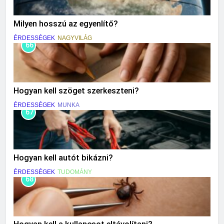
Milyen hosszú az egyenlítő?
ÉRDESSÉGEK
NAGYVILÁG
66
Hogyan kell szöget szerkeszteni?
ÉRDESSÉGEK
MUNKA
67
Hogyan kell autót bikázni?
ÉRDESSÉGEK
TUDOMÁNY
68