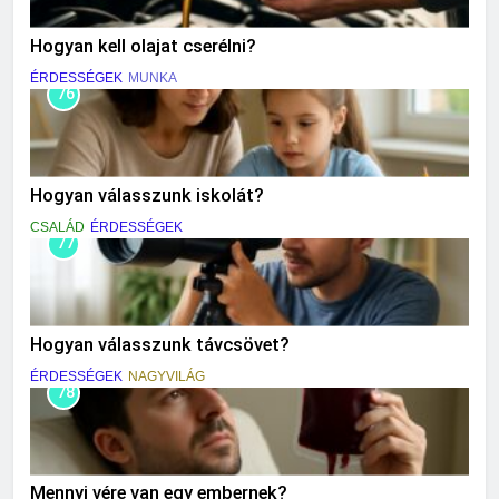
Hogyan kell olajat cserélni?
ÉRDESSÉGEK
MUNKA
76
Hogyan válasszunk iskolát?
CSALÁD
ÉRDESSÉGEK
77
Hogyan válasszunk távcsövet?
ÉRDESSÉGEK
NAGYVILÁG
78
Mennyi vére van egy embernek?