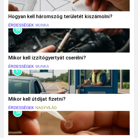
Hogyan kell háromszög területét kiszámolni?
ÉRDESSÉGEK
MUNKA
56
Mikor kell izzítógyertyát cserélni?
ÉRDESSÉGEK
MUNKA
57
Mikor kell útdíjat fizetni?
ÉRDESSÉGEK
NAGYVILÁG
58