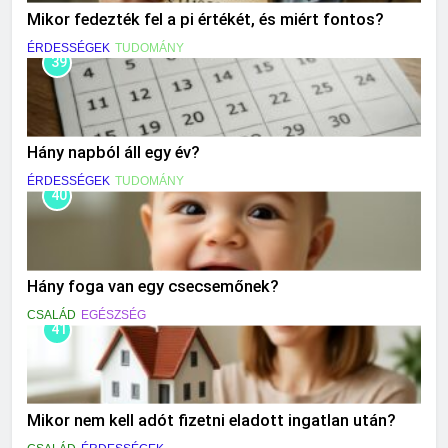
Mikor fedezték fel a pi értékét, és miért fontos?
ÉRDESSÉGEK
TUDOMÁNY
39
Hány napból áll egy év?
ÉRDESSÉGEK
TUDOMÁNY
40
Hány foga van egy csecsemőnek?
CSALÁD
EGÉSZSÉG
41
Mikor nem kell adót fizetni eladott ingatlan után?