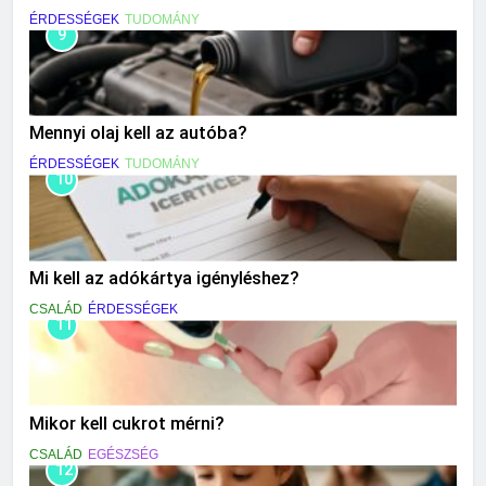
ÉRDESSÉGEK
TUDOMÁNY
9
Mennyi olaj kell az autóba?
ÉRDESSÉGEK
TUDOMÁNY
10
Mi kell az adókártya igényléshez?
CSALÁD
ÉRDESSÉGEK
11
Mikor kell cukrot mérni?
CSALÁD
EGÉSZSÉG
12