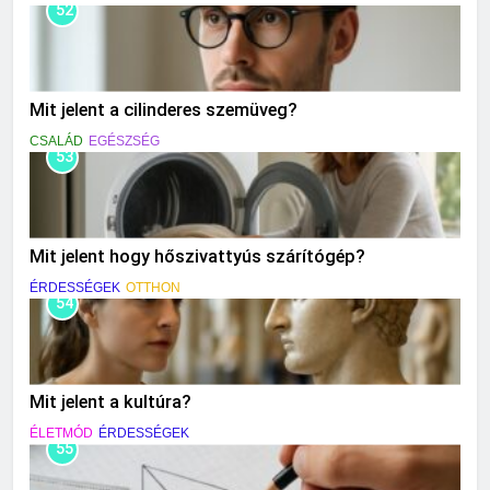
52
Mit jelent a cilinderes szemüveg?
CSALÁD
EGÉSZSÉG
53
Mit jelent hogy hőszivattyús szárítógép?
ÉRDESSÉGEK
OTTHON
54
Mit jelent a kultúra?
ÉLETMÓD
ÉRDESSÉGEK
55