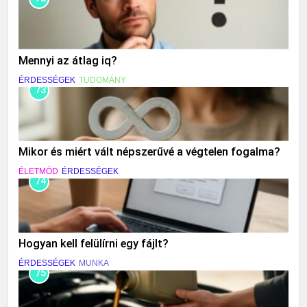
Mennyi az átlag iq?
ÉRDESSÉGEK
TUDOMÁNY
73
Mikor és miért vált népszerűvé a végtelen fogalma?
ÉLETMÓD
ÉRDESSÉGEK
74
Hogyan kell felülírni egy fájlt?
ÉRDESSÉGEK
MUNKA
75