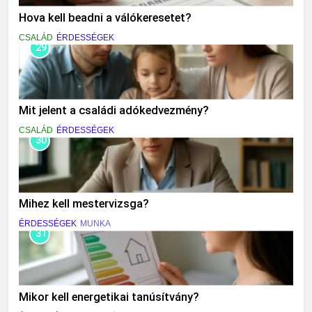
Hova kell beadni a válókeresetet?
CSALÁD
ÉRDESSÉGEK
29
Mit jelent a családi adókedvezmény?
CSALÁD
ÉRDESSÉGEK
30
Mihez kell mestervizsga?
ÉRDESSÉGEK
MUNKA
31
Mikor kell energetikai tanúsítvány?