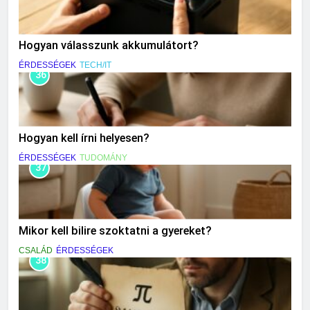
Hogyan válasszunk akkumulátort?
ÉRDESSÉGEK
TECH/IT
36
Hogyan kell írni helyesen?
ÉRDESSÉGEK
TUDOMÁNY
37
Mikor kell bilire szoktatni a gyereket?
CSALÁD
ÉRDESSÉGEK
38