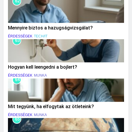
62
Mennyire biztos a hazugságvizsgálat?
ÉRDESSÉGEK
TECH/IT
63
Hogyan kell leengedni a bojlert?
ÉRDESSÉGEK
MUNKA
64
Mit tegyünk, ha elfogytak az ötleteink?
ÉRDESSÉGEK
MUNKA
65