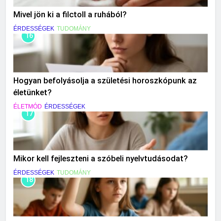
Mivel jön ki a filctoll a ruhából?
ÉRDESSÉGEK
TUDOMÁNY
16
Hogyan befolyásolja a születési horoszkópunk az
életünket?
ÉLETMÓD
ÉRDESSÉGEK
17
Mikor kell fejleszteni a szóbeli nyelvtudásodat?
ÉRDESSÉGEK
TUDOMÁNY
18