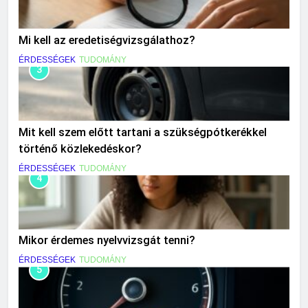
Mi kell az eredetiségvizsgálathoz?
ÉRDESSÉGEK
TUDOMÁNY
3
Mit kell szem előtt tartani a szükségpótkerékkel
történő közlekedéskor?
ÉRDESSÉGEK
TUDOMÁNY
4
Mikor érdemes nyelvvizsgát tenni?
ÉRDESSÉGEK
TUDOMÁNY
5