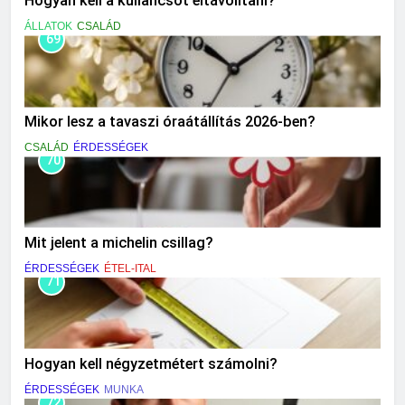
Hogyan kell a kullancsot eltávolítani?
ÁLLATOK
CSALÁD
69
Mikor lesz a tavaszi óraátállítás 2026-ben?
CSALÁD
ÉRDESSÉGEK
70
Mit jelent a michelin csillag?
ÉRDESSÉGEK
ÉTEL-ITAL
71
Hogyan kell négyzetmétert számolni?
ÉRDESSÉGEK
MUNKA
72