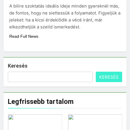
Mit hány fokon kell
A bilire szoktatás ideális ideje minden gyereknél más,
mosni?
de fontos, hogy ne siettessük a folyamatot. Figyeljük a
3 Nap Ezelőtt
jeleket: ha a kicsi érdeklődik a vécé iránt, már
elkezdhetjük a szelíd ismerkedést.
Read Full News
Keresés
KERESÉS
Legfrissebb tartalom