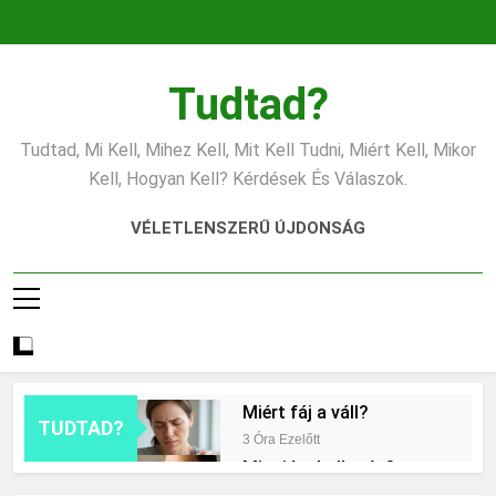
Ugrás
a
tartalomra
Tudtad?
Tudtad, Mi Kell, Mihez Kell, Mit Kell Tudni, Miért Kell, Mikor
Kell, Hogyan Kell? Kérdések És Válaszok.
VÉLETLENSZERŰ ÚJDONSÁG
Miért fáj a váll?
TUDTAD?
3 Óra Ezelőtt
Mire jó a kollagén?
11 Óra Ezelőtt