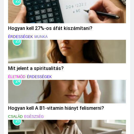
22
Hogyan kell 27%-os áfát kiszámítani?
ÉRDESSÉGEK
MUNKA
23
Mit jelent a spiritualitás?
ÉLETMÓD
ÉRDESSÉGEK
24
Hogyan kell A B1-vitamin hiányt felismerni?
CSALÁD
EGÉSZSÉG
25