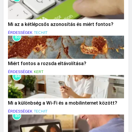
Mi az a kétlépcsős azonosítás és miért fontos?
ÉRDESSÉGEK
TECH/IT
83
Miért fontos a rozsda eltávolítása?
ÉRDESSÉGEK
KERT
84
Mi a különbség a Wi-Fi és a mobilinternet között?
ÉRDESSÉGEK
TECH/IT
85