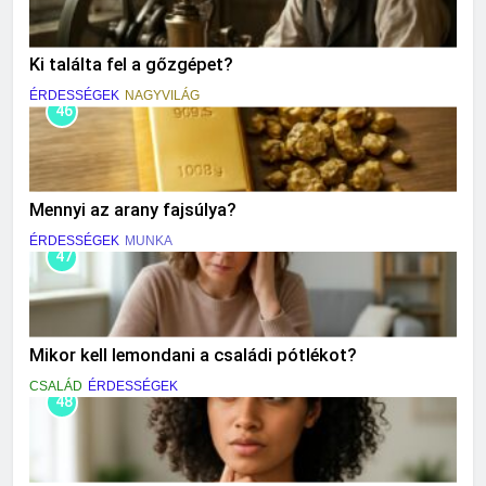
Ki találta fel a gőzgépet?
ÉRDESSÉGEK
NAGYVILÁG
46
Mennyi az arany fajsúlya?
ÉRDESSÉGEK
MUNKA
47
Mikor kell lemondani a családi pótlékot?
CSALÁD
ÉRDESSÉGEK
48