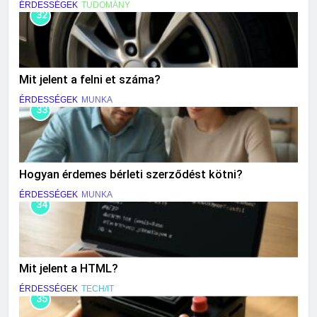
ÉRDESSÉGEK
TUDOMÁNY
32
Mit jelent a felni et száma?
ÉRDESSÉGEK
MUNKA
33
Hogyan érdemes bérleti szerződést kötni?
ÉRDESSÉGEK
MUNKA
34
Mit jelent a HTML?
ÉRDESSÉGEK
TECH/IT
35