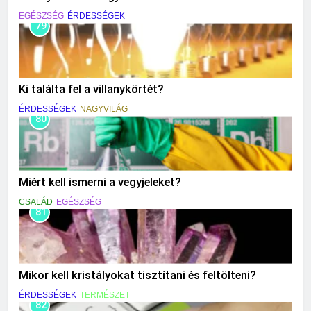
EGÉSZSÉG
ÉRDESSÉGEK
79
Ki találta fel a villanykörtét?
ÉRDESSÉGEK
NAGYVILÁG
80
Miért kell ismerni a vegyjeleket?
CSALÁD
EGÉSZSÉG
81
Mikor kell kristályokat tisztítani és feltölteni?
ÉRDESSÉGEK
TERMÉSZET
82