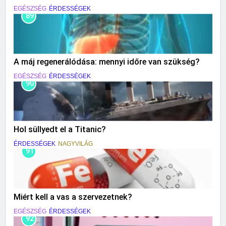
EGÉSZSÉG
ÉRDESSÉGEK
89
A máj regenerálódása: mennyi időre van szükség?
EGÉSZSÉG
ÉRDESSÉGEK
90
Hol süllyedt el a Titanic?
ÉRDESSÉGEK
NAGYVILÁG
91
Miért kell a vas a szervezetnek?
EGÉSZSÉG
ÉRDESSÉGEK
92