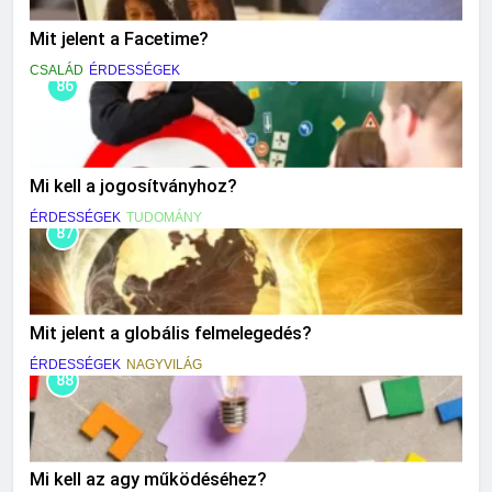
Mit jelent a Facetime?
CSALÁD
ÉRDESSÉGEK
86
Mi kell a jogosítványhoz?
ÉRDESSÉGEK
TUDOMÁNY
87
Mit jelent a globális felmelegedés?
ÉRDESSÉGEK
NAGYVILÁG
88
Mi kell az agy működéséhez?