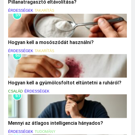
Pillanatragasztó eltávolítása?
ÉRDESSÉGEK
TAKARÍTÁS
59
Hogyan kell a mosószódát használni?
ÉRDESSÉGEK
TAKARÍTÁS
60
Hogyan kell a gyümölcsfoltot eltüntetni a ruháról?
CSALÁD
ÉRDESSÉGEK
61
Mennyi az átlagos intelligencia hányados?
ÉRDESSÉGEK
TUDOMÁNY