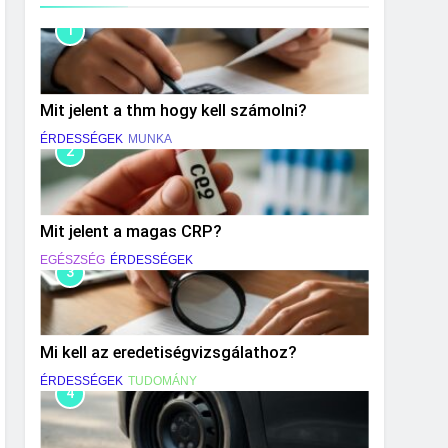
1
Mit jelent a thm hogy kell számolni?
ÉRDESSÉGEK
MUNKA
2
Mit jelent a magas CRP?
EGÉSZSÉG
ÉRDESSÉGEK
3
Mi kell az eredetiségvizsgálathoz?
ÉRDESSÉGEK
TUDOMÁNY
4