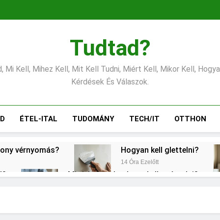
Tudtad?
 Mi Kell, Mihez Kell, Mit Kell Tudni, Miért Kell, Mikor Kell, Hogy
Kérdések És Válaszok.
ÁD
ÉTEL-ITAL
TUDOMÁNY
TECH/IT
OTTHON
csony vérnyomás?
Hogyan kell glettelni?
14 Óra Ezelőtt
l?
Mit jelent a thm hogy kell számolni?
2 Nap Ezelőtt
Mire jó a kollagén?
Mennyi a v
3 Nap Ezelőtt
3 Nap Ezelőtt