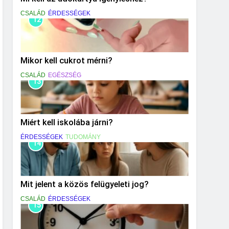
CSALÁD
ÉRDESSÉGEK
12
Mikor kell cukrot mérni?
CSALÁD
EGÉSZSÉG
13
Miért kell iskolába járni?
ÉRDESSÉGEK
TUDOMÁNY
14
Mit jelent a közös felügyeleti jog?
CSALÁD
ÉRDESSÉGEK
15