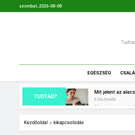
Ugrás
szombat, 2026-08-08
a
tartalomra
Tudtad,
EGÉSZSÉG
CSAL
Mit jelent az ala
TUDTAD?
6 Óra Ezelőtt
Mennyi cement kel
1 Nap Ezelőtt
Miért fáj a váll?
Kezdőoldal
kikapcsolódás
2 Nap Ezelőtt