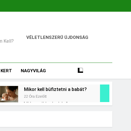
VÉLETLENSZERŰ ÚJDONSÁG
an Kell?
KERT
NAGYVILÁG
Mikor kell büfiztetni a babát?
22 Óra Ezelőtt
Miért zsibbad a kéz?
2 Nap Ezelőtt
égkielégítés?