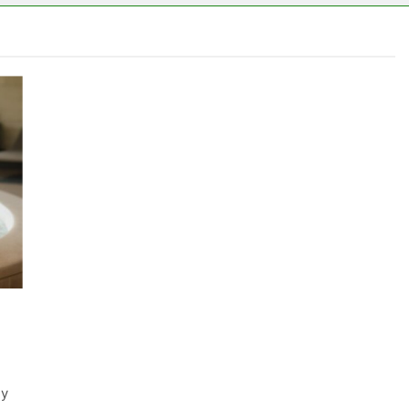
s CRP?
gy