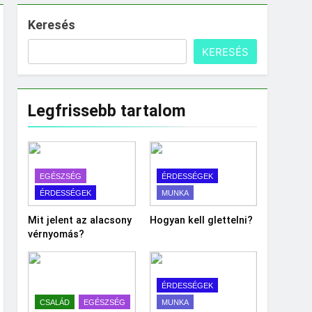
Keresés
KERESÉS
Legfrissebb tartalom
EGÉSZSÉG
ÉRDESSÉGEK
ÉRDESSÉGEK
MUNKA
Mit jelent az alacsony
Hogyan kell glettelni?
vérnyomás?
ÉRDESSÉGEK
CSALÁD
EGÉSZSÉG
MUNKA