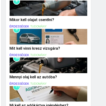
8
Mikor kell olajat cserélni?
ÉRDESSÉGEK
TUDOMÁNY
9
Mit kell vinni kresz vizsgára?
ÉRDESSÉGEK
TUDOMÁNY
10
Mennyi olaj kell az autóba?
ÉRDESSÉGEK
TUDOMÁNY
11
Mi kell az adókártya igényléshez?