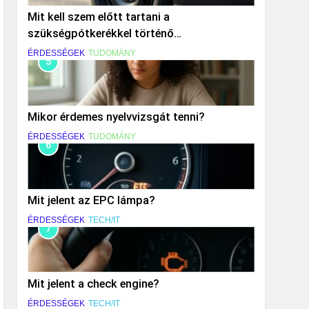
Mit kell szem előtt tartani a
szükségpótkerékkel történő
közlekedéskor?
ÉRDESSÉGEK
TUDOMÁNY
5
Mikor érdemes nyelvvizsgát tenni?
ÉRDESSÉGEK
TUDOMÁNY
6
Mit jelent az EPC lámpa?
ÉRDESSÉGEK
TECH/IT
7
Mit jelent a check engine?
ÉRDESSÉGEK
TECH/IT