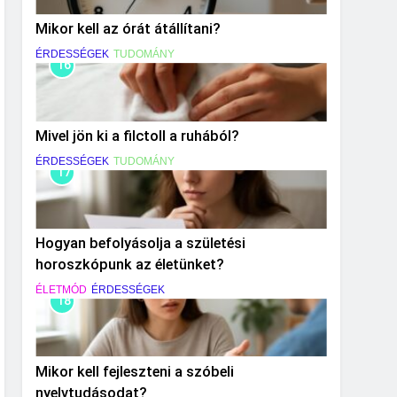
Mikor kell az órát átállítani?
ÉRDESSÉGEK
TUDOMÁNY
16
Mivel jön ki a filctoll a ruhából?
ÉRDESSÉGEK
TUDOMÁNY
17
Hogyan befolyásolja a születési
horoszkópunk az életünket?
ÉLETMÓD
ÉRDESSÉGEK
18
Mikor kell fejleszteni a szóbeli
nyelvtudásodat?