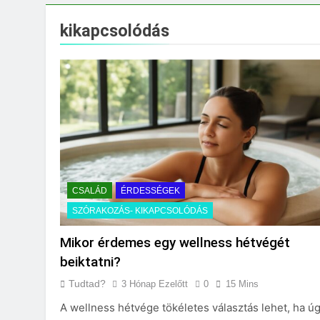
Mit jelent a maga
3 Nap Ezelőtt
kikapcsolódás
CSALÁD
ÉRDESSÉGEK
SZÓRAKOZÁS- KIKAPCSOLÓDÁS
Mikor érdemes egy wellness hétvégét
beiktatni?
Tudtad?
3 Hónap Ezelőtt
0
15 Mins
A wellness hétvége tökéletes választás lehet, ha ú