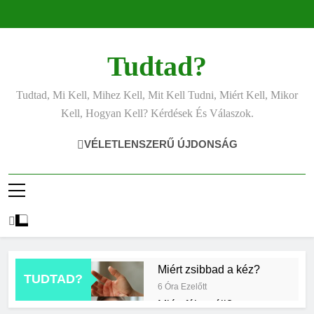
Ugrás
a
tartalomra
Tudtad?
Tudtad, Mi Kell, Mihez Kell, Mit Kell Tudni, Miért Kell, Mikor
Kell, Hogyan Kell? Kérdések És Válaszok.
VÉLETLENSZERŰ ÚJDONSÁG
Miért zsibbad a kéz?
TUDTAD?
6 Óra Ezelőtt
Miért fáj a váll?