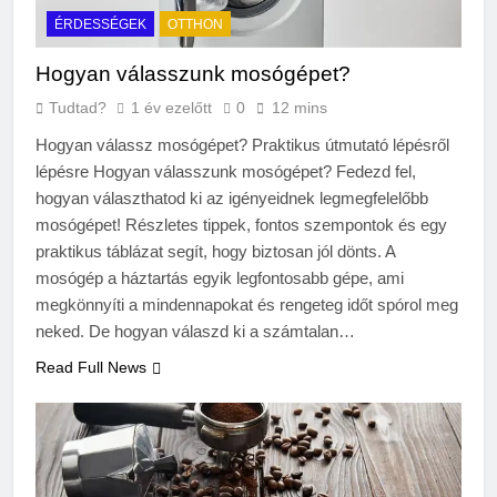
ÉRDESSÉGEK
OTTHON
Hogyan válasszunk mosógépet?
Tudtad?
1 év ezelőtt
0
12 mins
Hogyan válassz mosógépet? Praktikus útmutató lépésről
lépésre Hogyan válasszunk mosógépet? Fedezd fel,
hogyan választhatod ki az igényeidnek legmegfelelőbb
mosógépet! Részletes tippek, fontos szempontok és egy
praktikus táblázat segít, hogy biztosan jól dönts. A
mosógép a háztartás egyik legfontosabb gépe, ami
megkönnyíti a mindennapokat és rengeteg időt spórol meg
neked. De hogyan válaszd ki a számtalan…
Read Full News