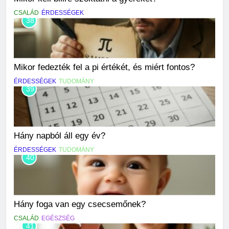
CSALÁD
ÉRDESSÉGEK
38
Mikor fedezték fel a pi értékét, és miért fontos?
ÉRDESSÉGEK
TUDOMÁNY
39
Hány napból áll egy év?
ÉRDESSÉGEK
TUDOMÁNY
40
Hány foga van egy csecsemőnek?
CSALÁD
EGÉSZSÉG
41