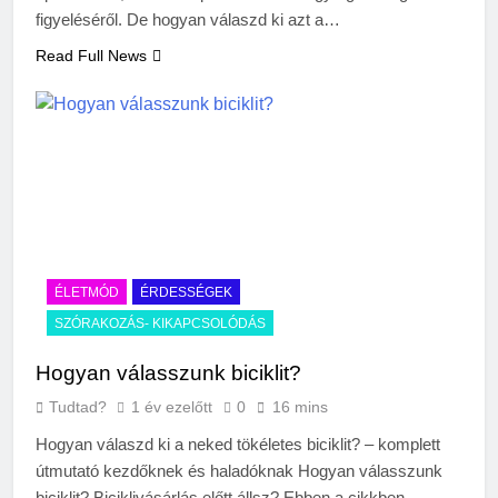
figyeléséről. De hogyan válaszd ki azt a…
Read Full News
ÉLETMÓD
ÉRDESSÉGEK
SZÓRAKOZÁS- KIKAPCSOLÓDÁS
Hogyan válasszunk biciklit?
Tudtad?
1 év ezelőtt
0
16 mins
Hogyan válaszd ki a neked tökéletes biciklit? – komplett
útmutató kezdőknek és haladóknak Hogyan válasszunk
biciklit? Biciklivásárlás előtt állsz? Ebben a cikkben