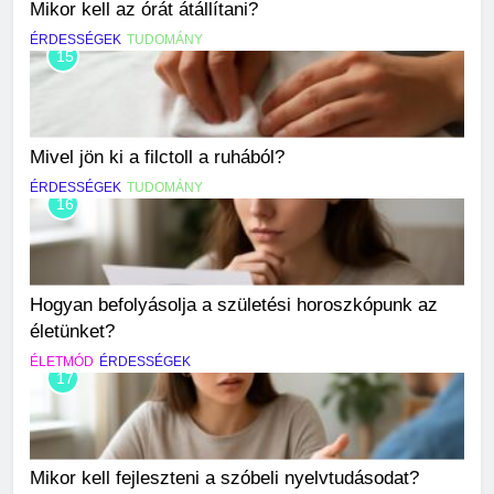
Mikor kell az órát átállítani?
ÉRDESSÉGEK
TUDOMÁNY
15
Mivel jön ki a filctoll a ruhából?
ÉRDESSÉGEK
TUDOMÁNY
16
Hogyan befolyásolja a születési horoszkópunk az
életünket?
ÉLETMÓD
ÉRDESSÉGEK
17
Mikor kell fejleszteni a szóbeli nyelvtudásodat?