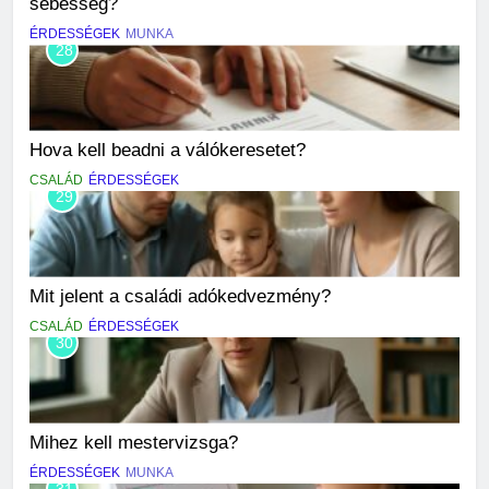
sebesség?
ÉRDESSÉGEK
MUNKA
28
Hova kell beadni a válókeresetet?
CSALÁD
ÉRDESSÉGEK
29
Mit jelent a családi adókedvezmény?
CSALÁD
ÉRDESSÉGEK
30
Mihez kell mestervizsga?
ÉRDESSÉGEK
MUNKA
31