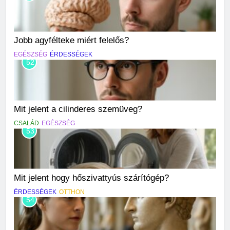
Jobb agyfélteke miért felelős?
EGÉSZSÉG
ÉRDESSÉGEK
52
Mit jelent a cilinderes szemüveg?
CSALÁD
EGÉSZSÉG
53
Mit jelent hogy hőszivattyús szárítógép?
ÉRDESSÉGEK
OTTHON
54