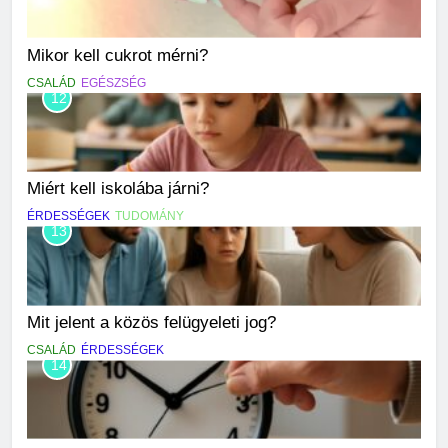
Mikor kell cukrot mérni?
CSALÁD
EGÉSZSÉG
12
Miért kell iskolába járni?
ÉRDESSÉGEK
TUDOMÁNY
13
Mit jelent a közös felügyeleti jog?
CSALÁD
ÉRDESSÉGEK
14