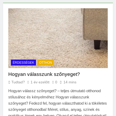
14 Óra Ezelőtt
Mire jó a kollagén?
22 Óra Ezelőtt
Mennyi a
végkielégítés?
1 Nap Ezelőtt
Mit jelent a magas
CRP?
2 Nap Ezelőtt
Mikor kell tetőt cserélni?
ÉRDESSÉGEK
OTTHON
2 Nap Ezelőtt
Mit jelent a magas
Hogyan válasszunk szőnyeget?
vérnyomás?
2 Nap Ezelőtt
Tudtad?
1 év ezelőtt
0
14 mins
Milyen fűtést érdemes
Hogyan válassz szőnyeget? – teljes útmutató otthonod
választani?
stílusához és kényelméhez Hogyan válasszunk
3 Nap Ezelőtt
szőnyeget? Fedezd fel, hogyan választhatod ki a tökéletes
Mennyi a táppénz?
szőnyeget otthonodba! Méret, stílus, anyag, színek és
3 Nap Ezelőtt
praktikus tippek egy helyen. Olvasd el teljes útmutatónkat!