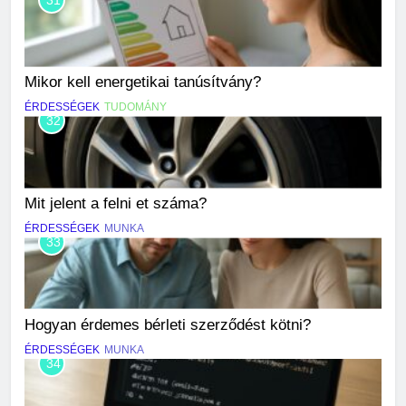
Mikor kell energetikai tanúsítvány?
ÉRDESSÉGEK
TUDOMÁNY
32
Mit jelent a felni et száma?
ÉRDESSÉGEK
MUNKA
33
Hogyan érdemes bérleti szerződést kötni?
ÉRDESSÉGEK
MUNKA
34