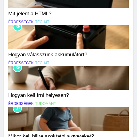
Mit jelent a HTML?
ÉRDESSÉGEK
TECH/IT
35
Hogyan válasszunk akkumulátort?
ÉRDESSÉGEK
TECH/IT
36
Hogyan kell írni helyesen?
ÉRDESSÉGEK
TUDOMÁNY
37
Mikor kell bilire szoktatni a gyereket?