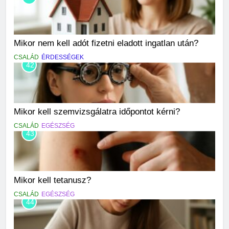
Mikor nem kell adót fizetni eladott ingatlan után?
CSALÁD
ÉRDESSÉGEK
42
Mikor kell szemvizsgálatra időpontot kérni?
CSALÁD
EGÉSZSÉG
43
Mikor kell tetanusz?
CSALÁD
EGÉSZSÉG
44