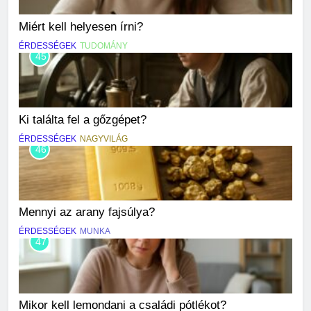
Miért kell helyesen írni?
ÉRDESSÉGEK
TUDOMÁNY
45
Ki találta fel a gőzgépet?
ÉRDESSÉGEK
NAGYVILÁG
46
Mennyi az arany fajsúlya?
ÉRDESSÉGEK
MUNKA
47
Mikor kell lemondani a családi pótlékot?