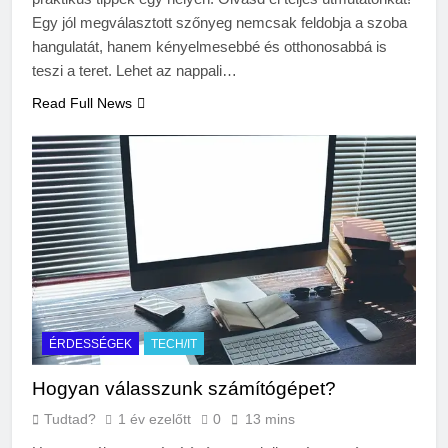
Mi kell az
eredetiségvizsgálathoz?
Egy jól megválasztott szőnyeg nemcsak feldobja a szoba
hangulatát, hanem kényelmesebbé és otthonosabbá is
3 Nap Ezelőtt
teszi a teret. Lehet az nappali…
Read Full News
ÉRDESSÉGEK
TECH/IT
Hogyan válasszunk számítógépet?
Tudtad?
1 év ezelőtt
0
13 mins