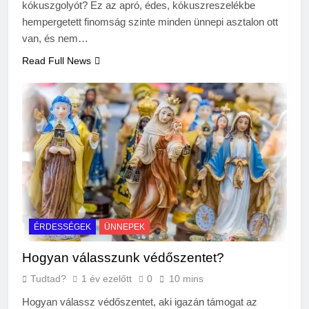
kókuszgolyót? Ez az apró, édes, kókuszreszelékbe
hempergetett finomság szinte minden ünnepi asztalon ott
van, és nem…
Read Full News
ÉRDESSÉGEK
ÜNNEPEK
Hogyan válasszunk védőszentet?
Tudtad?
1 év ezelőtt
0
10 mins
Hogyan válassz védőszentet, aki igazán támogat az