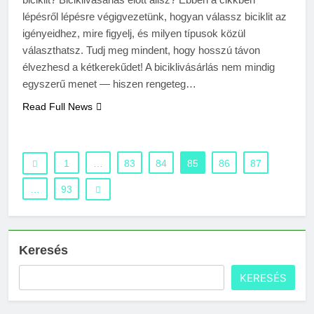
lépésről lépésre végigvezetünk, hogyan válassz biciklit az
igényeidhez, mire figyelj, és milyen típusok közül
választhatsz. Tudj meg mindent, hogy hosszú távon
élvezhesd a kétkerekűdet! A biciklivásárlás nem mindig
egyszerű menet — hiszen rengeteg…
Read Full News
1
…
83
84
85
86
87
…
93
Keresés
KERESÉS