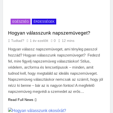
EGÉSZSÉG
ÉRDESSÉGEK
Hogyan válasszunk napszemüveget?
Tudtad?
1 év ezelőtt
0
12 mins
Hogyan válassz napszemüveget, ami tényleg passzol
hozzád? Hogyan válasszunk napszemüveget? Fedezd
fel, mire figyelj napszemüveg választáskor! Stílus,
védelem, arcforma és lencsetípusok – minden, amit
tudnod kell, hogy megtaláld az ideális napszemüveget.
Napszemüveg választáskor nemcsak az számít, hogy jól
nézz ki benne – bár az is nagyon fontos! A megfelelő
napszemüveg megvédi a szemedet az erős…
Read Full News