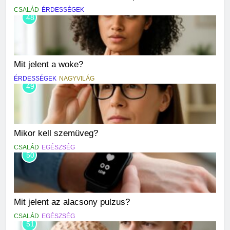
CSALÁD
ÉRDESSÉGEK
48
Mit jelent a woke?
ÉRDESSÉGEK
NAGYVILÁG
49
Mikor kell szemüveg?
CSALÁD
EGÉSZSÉG
50
Mit jelent az alacsony pulzus?
CSALÁD
EGÉSZSÉG
51