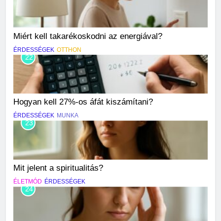
Miért kell takarékoskodni az energiával?
ÉRDESSÉGEK
OTTHON
22
Hogyan kell 27%-os áfát kiszámítani?
ÉRDESSÉGEK
MUNKA
23
Mit jelent a spiritualitás?
ÉLETMÓD
ÉRDESSÉGEK
24