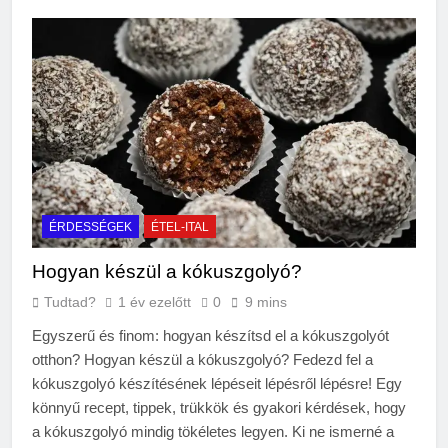
ÉRDESSÉGEK
ÉTEL-ITAL
Hogyan készül a kókuszgolyó?
Tudtad?
1 év ezelőtt
0
9 mins
Egyszerű és finom: hogyan készítsd el a kókuszgolyót
otthon? Hogyan készül a kókuszgolyó? Fedezd fel a
kókuszgolyó készítésének lépéseit lépésről lépésre! Egy
könnyű recept, tippek, trükkök és gyakori kérdések, hogy
a kókuszgolyó mindig tökéletes legyen. Ki ne ismerné a