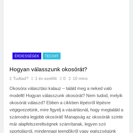
ÉRDESSÉGEK
TECH/IT
Hogyan válasszunk okosórát?
Tudtad?
1 év ezelőtt
0
10 mins
Okosóra választási kalauz – találd meg a neked való
modellt! Hogyan válasszunk okosórát? Nem tudod, melyik
okosórát válaszd? Ebben a cikkben lépésről lépésre
végigvezetünk, mire figyelj a vásárlásnál, hogy megtaláld a
számodra legjobb okosórát! Manapság az okosórák szinte
már alapfelszereltségnek számítanak, legyen szó
sportolásról, mindennapi teendőkről vagy egészségünk