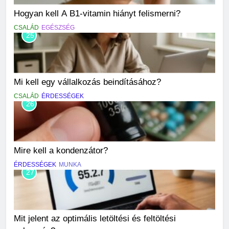
Hogyan kell A B1-vitamin hiányt felismerni?
CSALÁD
EGÉSZSÉG
25
Mi kell egy vállalkozás beindításához?
CSALÁD
ÉRDESSÉGEK
26
Mire kell a kondenzátor?
ÉRDESSÉGEK
MUNKA
27
Mit jelent az optimális letöltési és feltöltési