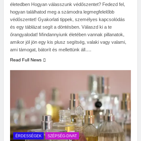
életedben Hogyan válasszunk védőszentet? Fedezd fel,
hogyan találhatod meg a számodra legmegfelelőbb
védőszentet! Gyakorlati tippek, személyes kapcsolódás
és egy táblázat segít a döntésben. Válaszd ki a te
őrangyalodat! Mindannyiunk életében vannak pillanatok,
amikor jól jön egy kis plusz segítség, valaki vagy valami,
ami támogat, bátorít és mellettünk áll….
Read Full News
ÉRDESSÉGEK
SZÉPSÉG-DIVAT