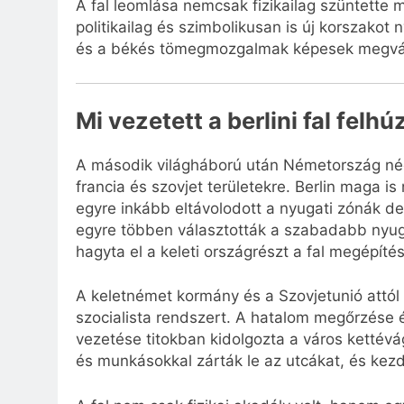
A fal leomlása nemcsak fizikailag szüntette
politikailag és szimbolikusan is új korszakot 
és a békés tömegmozgalmak képesek megvált
Mi vezetett a berlini fal felh
A második világháború után Németország négy
francia és szovjet területekre. Berlin maga is 
egyre inkább eltávolodott a nyugati zónák 
egyre többen választották a szabadabb nyugat
hagyta el a keleti országrészt a fal megépítés
A keletnémet kormány és a Szovjetunió attól 
szocialista rendszert. A hatalom megőrzés
vezetése titokban kidolgozta a város kettévág
és munkásokkal zárták le az utcákat, és kezdt