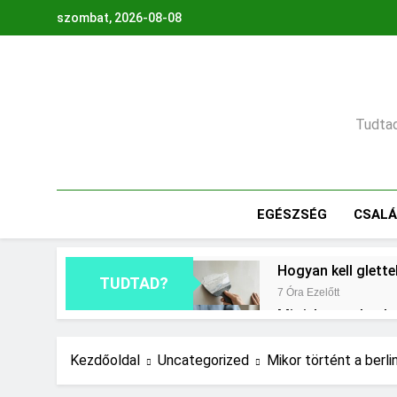
Ugrás
szombat, 2026-08-08
a
tartalomra
Tudtad,
EGÉSZSÉG
CSAL
Hogyan kell glette
TUDTAD?
7 Óra Ezelőtt
Mit jelent a thm h
1 Nap Ezelőtt
Mire jó a kollagén
Kezdőoldal
Uncategorized
Mikor történt a berli
2 Nap Ezelőtt