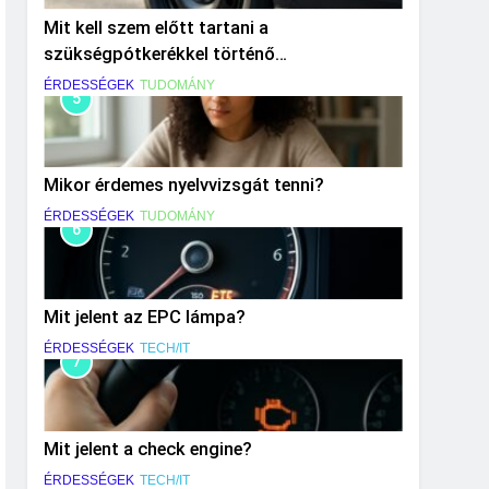
Mit kell szem előtt tartani a
szükségpótkerékkel történő
közlekedéskor?
ÉRDESSÉGEK
TUDOMÁNY
5
Mikor érdemes nyelvvizsgát tenni?
ÉRDESSÉGEK
TUDOMÁNY
6
Mit jelent az EPC lámpa?
ÉRDESSÉGEK
TECH/IT
7
Mit jelent a check engine?
ÉRDESSÉGEK
TECH/IT