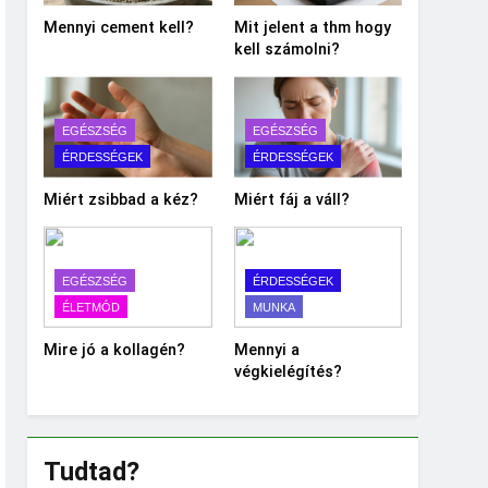
Mennyi cement kell?
Mit jelent a thm hogy
kell számolni?
EGÉSZSÉG
EGÉSZSÉG
ÉRDESSÉGEK
ÉRDESSÉGEK
Miért zsibbad a kéz?
Miért fáj a váll?
EGÉSZSÉG
ÉRDESSÉGEK
ÉLETMÓD
MUNKA
Mire jó a kollagén?
Mennyi a
végkielégítés?
Tudtad?