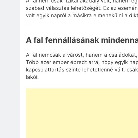
A fal nem csak fizikai akadály volt, hanem eg
szabad választás lehetőségét. Ez az esemény
volt egyik napról a másikra elmenekülni a dikt
A fal fennállásának mindenna
A fal nemcsak a várost, hanem a családokat,
Több ezer ember ébredt arra, hogy egyik napr
kapcsolattartás szinte lehetetlenné vált: csak
lakói.