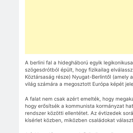
A berlini fal a hidegháború egyik legikoniku
szögesdrótból épült, hogy fizikailag elválass
Köztársaság része) Nyugat-Berlintől (amely a 
világ számára a megosztott Európa képét jele
A falat nem csak azért emelték, hogy megaka
hogy erősítsék a kommunista kormányzat hatal
rendszer közötti ellentétet. Az évtizedek sor
kísérlet közben, miközben családokat választ