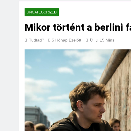
Mikor kell tetőt cs
3 Nap Ezelőtt
UNCATEGORIZED
Mikor történt a berlini 
0
Tudtad?
5 Hónap Ezelőtt
15 Mins