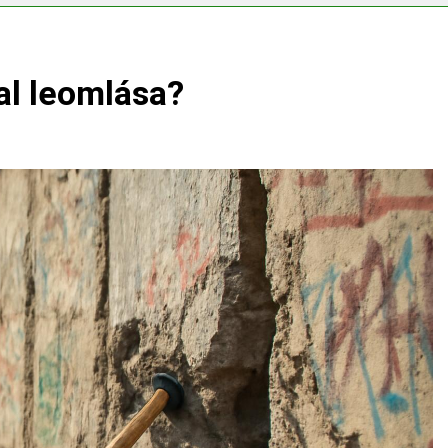
erélni?
fal leomlása?