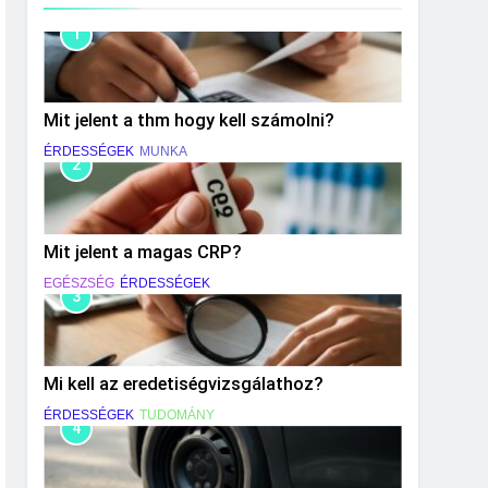
1
Mit jelent a thm hogy kell számolni?
ÉRDESSÉGEK
MUNKA
2
Mit jelent a magas CRP?
EGÉSZSÉG
ÉRDESSÉGEK
3
Mi kell az eredetiségvizsgálathoz?
ÉRDESSÉGEK
TUDOMÁNY
4