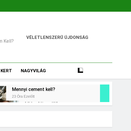
VÉLETLENSZERŰ ÚJDONSÁG
an Kell?
KERT
NAGYVILÁG
Mennyi cement kell?
23 Óra Ezelőtt
Miért fáj a váll?
2 Nap Ezelőtt
t jelent a magas CRP?
ap Ezelőtt