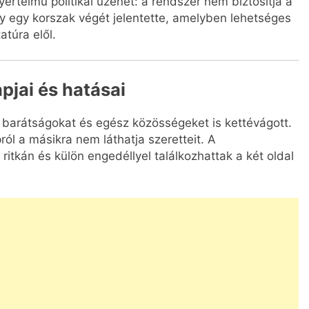
yértelmű politikai üzenet: a rendszer nem biztosítja a
 egy korszak végét jelentette, amelyben lehetséges
atúra elől.
pjai és hatásai
 barátságokat és egész közösségeket is kettévágott.
ól a másikra nem láthatja szeretteit. A
 ritkán és külön engedéllyel találkozhattak a két oldal