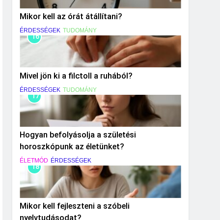
Mikor kell az órát átállítani?
ÉRDESSÉGEK
TUDOMÁNY
16
Mivel jön ki a filctoll a ruhából?
ÉRDESSÉGEK
TUDOMÁNY
17
Hogyan befolyásolja a születési
horoszkópunk az életünket?
ÉLETMÓD
ÉRDESSÉGEK
18
Mikor kell fejleszteni a szóbeli
nyelvtudásodat?