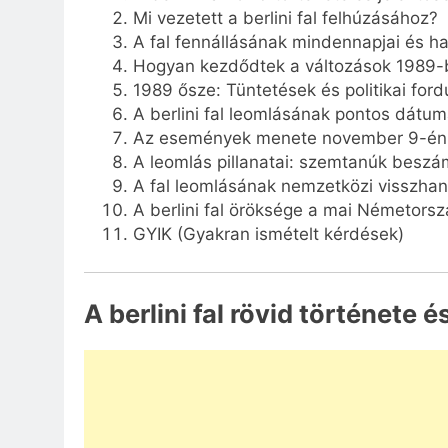
Mi vezetett a berlini fal felhúzásához?
A fal fennállásának mindennapjai és ha
Hogyan kezdődtek a változások 1989-
1989 ősze: Tüntetések és politikai ford
A berlini fal leomlásának pontos dátu
Az események menete november 9-én
A leomlás pillanatai: szemtanúk beszá
A fal leomlásának nemzetközi visszhan
A berlini fal öröksége a mai Németors
GYIK (Gyakran ismételt kérdések)
A berlini fal rövid története 