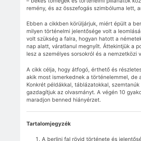
– békés tömegek és történelmi pillanatok kö
remény, és az összefogás szimbóluma lett, a
Ebben a cikkben körüljárjuk, miért épült a be
milyen történelmi jelentősége volt a leomlásá
volt szükség a falra, hogyan hatott a németek
nap alatt, váratlanul megnyílt. Áttekintjük a 
lesz a személyes sorsokról és a nemzetközi v
A cikk célja, hogy átfogó, érthető és részlete
akik most ismerkednek a történelemmel, de 
Konkrét példákkal, táblázatokkal, szemtanúk 
gazdagítjuk az olvasmányt. A végén 10 gyakor
maradjon benned hiányérzet.
Tartalomjegyzék
A berlini fal rövid története és jelentős