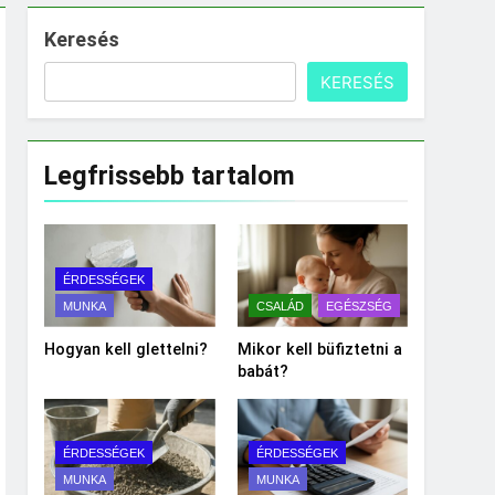
Keresés
KERESÉS
Legfrissebb tartalom
ÉRDESSÉGEK
MUNKA
CSALÁD
EGÉSZSÉG
Hogyan kell glettelni?
Mikor kell büfiztetni a
babát?
ÉRDESSÉGEK
ÉRDESSÉGEK
MUNKA
MUNKA