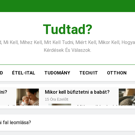
Tudtad?
 Mi Kell, Mihez Kell, Mit Kell Tudni, Miért Kell, Mikor Kell, Hogy
Kérdések És Válaszok.
ÁD
ÉTEL-ITAL
TUDOMÁNY
TECH/IT
OTTHON
lni?
Mikor kell büfiztetni a babát?
15 Óra Ezelőtt
ogy kell számolni?
Miért zsibbad a kéz?
2 Nap Ezelőtt
?
Mennyi a végkielégítés?
Mi
ni fal leomlása?
3 Nap Ezelőtt
3 N