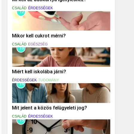
CSALÁD
ÉRDESSÉGEK
12
Mikor kell cukrot mérni?
CSALÁD
EGÉSZSÉG
13
Miért kell iskolába járni?
ÉRDESSÉGEK
TUDOMÁNY
14
Mit jelent a közös felügyeleti jog?
CSALÁD
ÉRDESSÉGEK
15