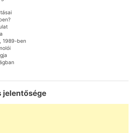
tásai
ben?
ulat
ma
, 1989-ben
molói
gja
zágban
és jelentősége