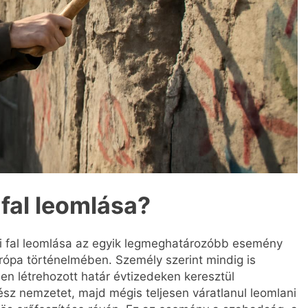
 fal leomlása?
ini fal leomlása az egyik legmeghatározóbb esemény
pa történelmében. Személy szerint mindig is
en létrehozott határ évtizedeken keresztül
ész nemzetet, majd mégis teljesen váratlanul leomlani