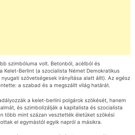
sabb szimbóluma volt. Betonból, acélból és
za Kelet-Berlint (a szocialista Német Demokratikus
nyugati szövetségesek irányítása alatt állt). Az egész
ntette: a szabad és a megszállt világ határát.
dályozzák a kelet-berlini polgárok szökését, hanem
mát, és szimbolizálják a kapitalista és szocialista
án több mint százan vesztették életüket szökési
ottak el egymástól egyik napról a másikra.