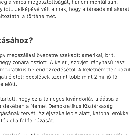
 meg a város megosztottságát, hanem mentálisan,
nyitott. Jelképévé vált annak, hogy a társadalmi akarat
oztatni a történelmet.
úzásához?
 megszállási övezetre szakadt: amerikai, brit,
négy zónára oszlott. A keleti, szovjet irányítású rész
demokratikus berendezkedésétől. A keletnémetek közül
i életet: becslések szerint több mint 2 millió fő
e előtt.
tartott, hogy ez a tömeges kivándorlás aláássa a
e érdekében a Német Demokratikus Köztársaság
ásának tervét. Az éjszaka leple alatt, katonai erőkkel
ék el a fal felhúzását.