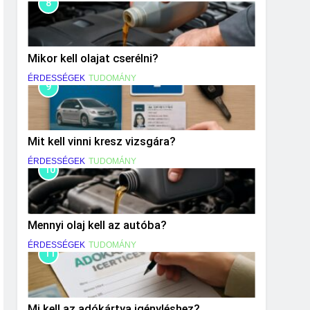
8
Mikor kell olajat cserélni?
ÉRDESSÉGEK
TUDOMÁNY
9
Mit kell vinni kresz vizsgára?
ÉRDESSÉGEK
TUDOMÁNY
10
Mennyi olaj kell az autóba?
ÉRDESSÉGEK
TUDOMÁNY
11
Mi kell az adókártya igényléshez?