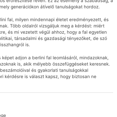
zös erőfeszítése révén. Ez az esemény a szabadság, a
mely generációkon átívelő tanulságokat hordoz.
rlini fal, milyen mindennapi életet eredményezett, és
nak. Több oldalról vizsgáljuk meg a kérdést: miért
re, és mi vezetett végül ahhoz, hogy a fal egyetlen
politikai, társadalmi és gazdasági tényezőket, de szó
isszhangról is.
s képet adjon a berlini fal leomlásáról, mindazoknak,
azoknak is, akik mélyebb összefüggéseket keresnek.
beszámolóival és gyakorlati tanulságokkal
i kérdésre is választ kapsz, hogy biztosan ne
ége